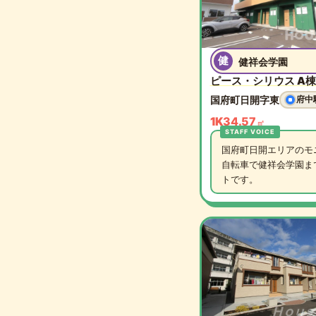
健
健祥会学園
ピース・シリウス A棟 
国府町日開字東
府中
1K
34.57
㎡
国府町日開エリアのモ
自転車で健祥会学園ま
トです。