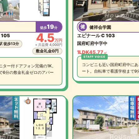
19
健
健祥会学園
徒歩
分
4.5
105
エピナール C 103
万円
国府町府中字中
駅 徒歩13分
+ 共益費 4,000円
敷金礼金0円
1LDK
45.77
㎡
コンビニも近い国府町府中にあ
ニター付ドアフォン完備の1K。
ート。自転車で看護学校まで9分
で6分の敷金礼金ゼロのアパー