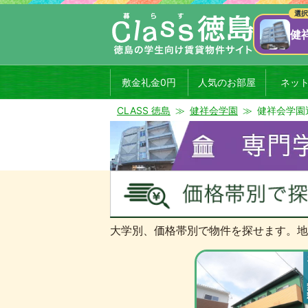
健
敷金礼金0円
人気のお部屋
ネッ
CLASS 徳島
健祥会学園
健祥会学園
大学別、価格帯別で物件を探せます。地