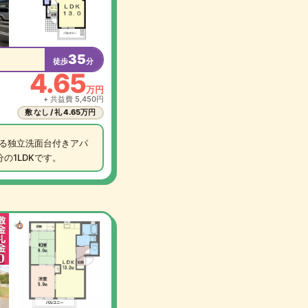
35
徒歩
分
4.65
万円
+ 共益費 5,450円
敷 なし / 礼 4.65万円
る独立洗面台付きアパ
の1LDKです。