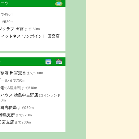
ポーツ
で490m
で520m
ツクラブ 田宮
まで160m
ィットネス ワンポイント 田宮店
行
察署 田宮交番
まで590m
プール
まで750m
の湯
(温浴施設)まで510m
ハウス 徳島中吉野店
(コインランド
30m
本町郵便局
まで930m
 徳島支所
まで920m
田宮支店
まで960m