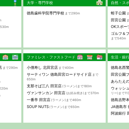
大学・専門学校
自然・ス
徳島歯科学院専門学校
蛭子公園
まで290m
ま
田宮公園
m
ま
OKスポー
530m
ゴルフ＆フ
まで540m
ファミレス・ファストフード
生活・銀
店
小僧寿し 北田宮店
徳島名西警
まで290m
まで400m
サーティワン 徳島田宮ロードサイド店
田宮公園
まで
650m
あらたえ
m
支那そば三八 田宮店
(ラーメン)まで180m
ウォッシュ
220m
ヴァンサンカン 田宮店
(お好み焼き)まで370m
リー)まで11
m
一番亭 田宮店
徳島吉野
(ラーメン)まで460m
SOUP NUTS
JA徳島市
(ラーメン)まで650m
阿波銀行 