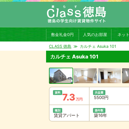
敷金礼金0円
人気のお部屋
ネッ
CLASS 徳島
カルチェ Asuka 101
カルチェ Asuka 101
賃料
共益費
7.3
5500円
万円
種別
築年数
賃貸アパート
築16年