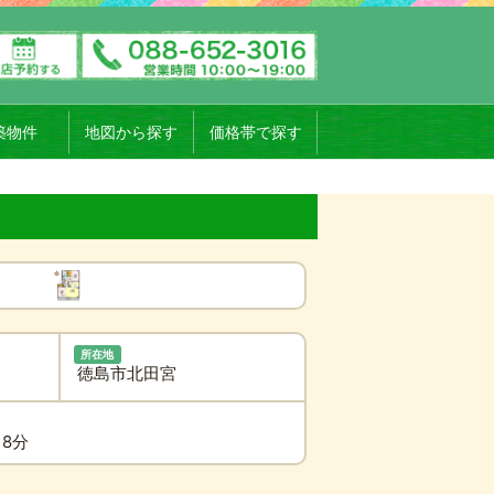
築物件
地図から探す
価格帯で探す
所在地
徳島市北田宮
18分