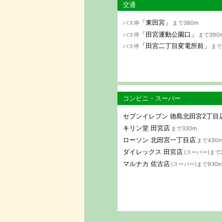
交通
「東田宮」
バス停
まで380m
「田宮運動公園口」
バス停
まで390
「田宮二丁目変電所前」
バス停
まで
コンビニ・スーパー
セブンイレブン 徳島北田宮2丁目
キリン堂 田宮店
まで330m
ローソン 北田宮一丁目店
まで430
ダイレックス 田宮店
(スーパー)まで
マルナカ 佐古店
(スーパー)まで930