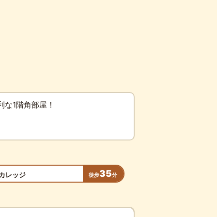
利な1階角部屋！
35
カレッジ
徒歩
分