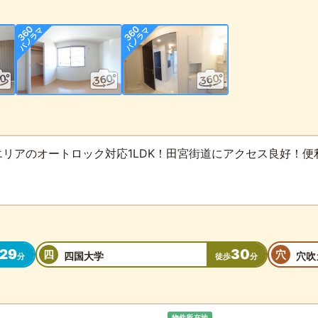
リアのオートロック対応1LDK！田宮街道にアクセス良好！便
29
30
四
穴
四国大学
穴吹
分
徒歩
分
物件所在地