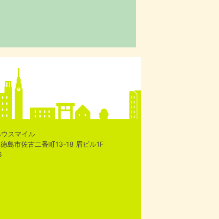
ハウスマイル
島県徳島市佐古二番町13-18 眉ビル1F
6