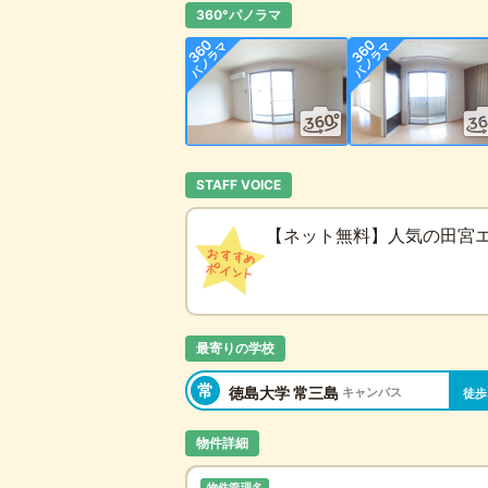
360°パノラマ
STAFF VOICE
【ネット無料】人気の田宮エ
最寄りの学校
常
徳島大学 常三島
キャンパス
徒歩
物件詳細
物件管理名