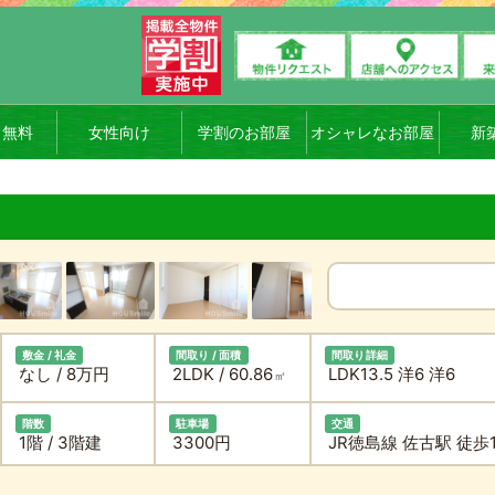
ト無料
女性向け
学割のお部屋
オシャレなお部屋
新
敷金 / 礼金
間取り / 面積
間取り詳細
なし / 8万円
2LDK / 60.86
LDK13.5 洋6 洋6
㎡
階数
駐車場
交通
1階 / 3階建
3300円
JR徳島線 佐古駅 徒歩