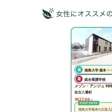
蔵
徳島大学 蔵本
キ
看
総合看護学校
メゾン・アンジュ 10
佐古八番町
1K
27.66
㎡
徳島大学蔵本の正面入