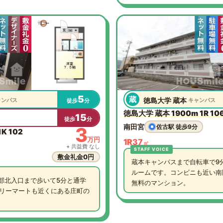
5
蔵
徳島大学 蔵本
ャンパス
キャンパス
徒歩
分
徳島大学 蔵本 1900m 1R 10
15
徒歩
分
南田宮
佐古駅 徒歩9分
3
K 102
万円
1R
37
㎡
+ 共益費 なし
敷金礼金0円
蔵本キャンパスまで自転車で9
ルームです。コンビニも近い南
部北入口まで歩いて5分と通学
無料のマンション。
ミリーマートも近くにある庄町の