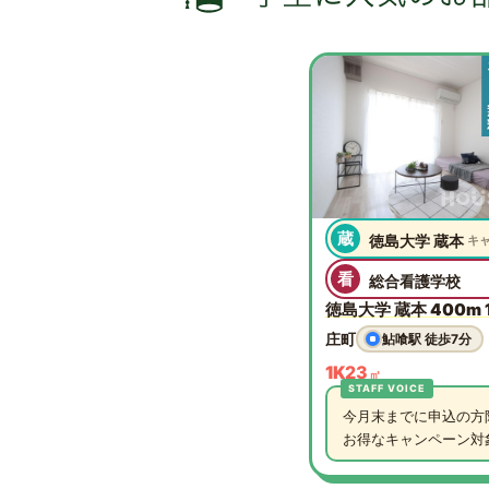
蔵
徳島大学 蔵本
キ
看
総合看護学校
徳島大学 蔵本 400m 1
庄町
鮎喰駅 徒歩7分
1K
23
㎡
今月末までに申込の方
お得なキャンペーン対