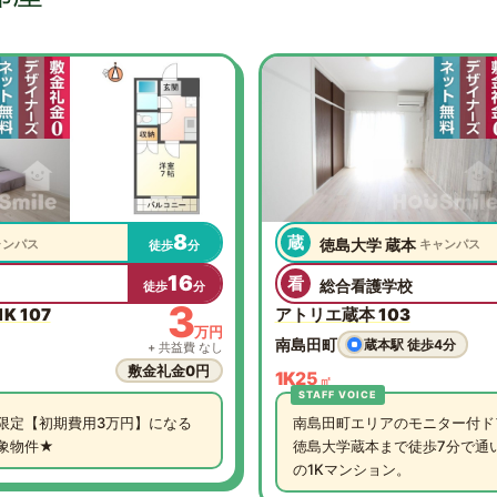
8
蔵
徳島大学 蔵本
ャンパス
キャンパス
徒歩
分
16
看
総合看護学校
徒歩
分
3
K 107
アトリエ蔵本 103
万円
南島田町
蔵本駅 徒歩4分
+ 共益費 なし
敷金礼金0円
1K
25
㎡
限定【初期費用3万円】になる
南島田町エリアのモニター付ド
象物件★
徳島大学蔵本まで徒歩7分で通
の1Kマンション。