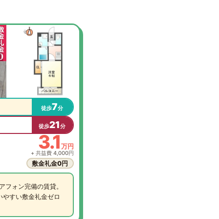
7
徒歩
分
21
徒歩
分
3.1
万円
+ 共益費 4,000円
敷金礼金0円
アフォン完備の賃貸。
いやすい敷金礼金ゼロ