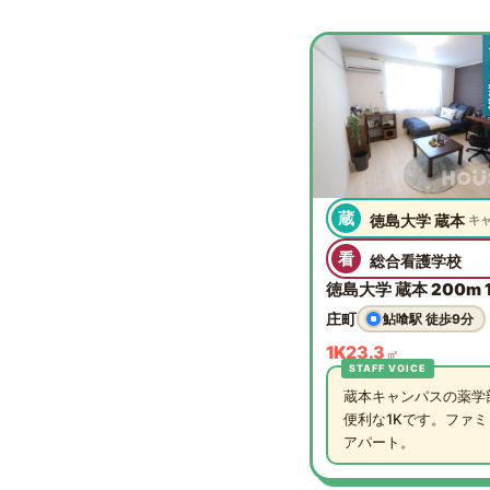
蔵
徳島大学 蔵本
キ
看
総合看護学校
徳島大学 蔵本 200m 1
庄町
鮎喰駅 徒歩9分
1K
23.3
㎡
蔵本キャンパスの薬学
便利な1Kです。ファ
アパート。