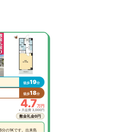
19
徒歩
分
18
徒歩
分
4.7
万円
+ 共益費 3,000円
敷金礼金0円
6分の1Kです。出来島