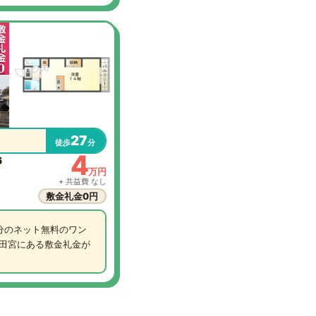
27
徒歩
分
4
6
万円
+ 共益費 なし
敷金礼金0円
分のネット無料のワン
田宮にある敷金礼金が