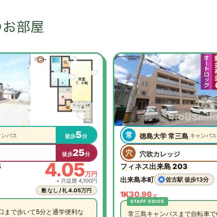
5
常
徳島大学 常三島
ャンパス
キャンパス
徒歩
分
25
穴
穴吹カレッジ
徒歩
分
4.05
5
フィネス出来島 203
万円
出来島本町
佐古駅 徒歩13分
+ 共益費 4,100円
敷 なし / 礼 4.05万円
1K
30.96
㎡
口まで歩いて5分と通学便利な
常三島キャンパスまで自転車で