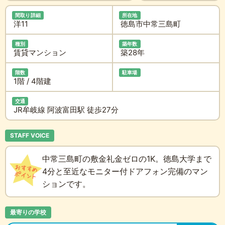
間取り詳細
所在地
洋11
徳島市中常三島町
種別
築年数
賃貸マンション
築28年
階数
駐車場
1階 / 4階建
交通
JR牟岐線 阿波富田駅 徒歩27分
STAFF VOICE
中常三島町の敷金礼金ゼロの1K。徳島大学まで
4分と至近なモニター付ドアフォン完備のマン
ションです。
最寄りの学校