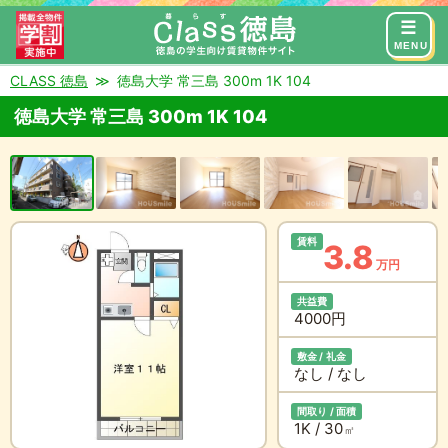
来店予約
お問い合わせ
MENU
CLASS 徳島
徳島大学 常三島 300m 1K 104
徳島大学 常三島 300m 1K 104
賃料
3.8
万円
共益費
4000円
敷金 / 礼金
なし / なし
間取り / 面積
1K / 30
㎡