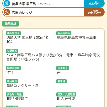
4
常
徳島大学 常三島
キャンパス
徒歩
分
15
穴
穴吹カレッジ
徒歩
分
物件詳細
物件管理名
物件所在地
徳島大学 常三島 300m 1K
徳島県徳島市中常三島町
104
交通機関
バス：南常三島バス停より徒歩3分 電車：JR牟岐線 阿波
富田駅より徒歩27分
間取り詳細
部屋向き
洋11
南
建物構造
駐車場
鉄筋コンクリート造
所在階／階数
現況／入居時期
1階 / 4階建て
即入居可能