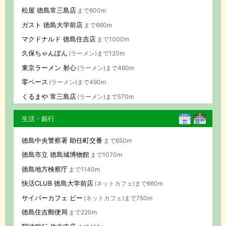
松屋 徳島常三島店
まで600m
ガスト 徳島大学前店
まで660m
マクドナルド 徳島住吉店
まで1000m
久保ちゃんぽん
(ラーメン)まで120m
東京ラーメン 射心
(ラーメン)まで460m
零ベース
(ラーメン)まで490m
くるまや 常三島店
(ラーメン)まで570m
生活・銀行
徳島中央警察署 助任町交番
まで650m
徳島市立 徳島城博物館
まで1070m
徳島地方検察庁
まで1140m
快活CLUB 徳島大学前店
(ネットカフェ)まで660m
サイバーカフェ ビー
(ネットカフェ)まで750m
徳島住吉郵便局
まで220m