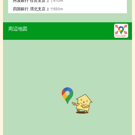
阿波銀行 住吉支店
まで410m
四国銀行 渭北支店
まで650m
周辺地図