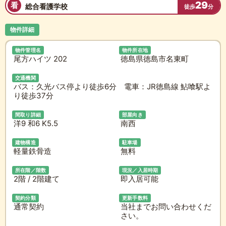
29
看
総合看護学校
徒歩
分
物件詳細
物件管理名
物件所在地
尾方ハイツ 202
徳島県徳島市名東町
交通機関
バス：久光バス停より徒歩6分 電車：JR徳島線 鮎喰駅よ
り徒歩37分
間取り詳細
部屋向き
洋9 和6 K5.5
南西
建物構造
駐車場
軽量鉄骨造
無料
所在階／階数
現況／入居時期
2階 / 2階建て
即入居可能
契約分類
更新手数料
通常契約
当社までお問い合わせくだ
さい。