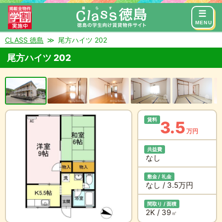
来店予約
お問い合わせ
MENU
CLASS 徳島
尾方ハイツ 202
尾方ハイツ 202
賃料
3.5
万円
共益費
なし
敷金 / 礼金
なし / 3.5万円
間取り / 面積
2K / 39
㎡