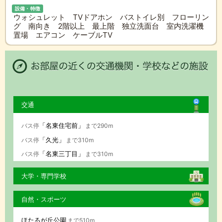
設備・特徴
ウォシュレット TVドアホン バストイレ別 フローリン
グ 南向き 2階以上 最上階 独立洗面台 室内洗濯機
置場 エアコン ケーブルTV
交通
「名東住宅前」
バス停
まで290m
「久光」
バス停
まで310m
「名東三丁目」
バス停
まで310m
大学・専門学校
自然・スポーツ
ほたるが丘公園
まで510m