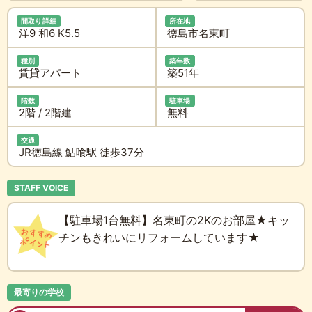
間取り詳細
所在地
洋9 和6 K5.5
徳島市名東町
種別
築年数
賃貸アパート
築51年
階数
駐車場
2階 / 2階建
無料
交通
JR徳島線 鮎喰駅 徒歩37分
STAFF VOICE
【駐車場1台無料】名東町の2Kのお部屋★キッ
チンもきれいにリフォームしています★
最寄りの学校