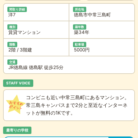
間取り詳細
所在地
洋7
徳島市中常三島町
種別
築年数
賃貸マンション
築34年
階数
駐車場
2階 / 3階建
5000円
交通
JR徳島線 徳島駅 徒歩25分
STAFF VOICE
コンビニも近い中常三島町にあるマンション。
常三島キャンパスまで2分と至近なインターネ
ットが無料の1Kです。
最寄りの学校