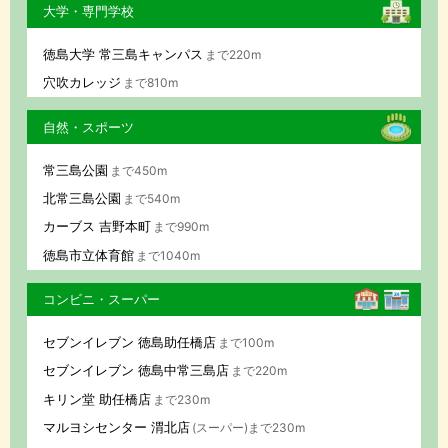
大学・専門学校
徳島大学 常三島キャンパス
まで220m
穴吹カレッジ
まで810m
自然・スポーツ
常三島公園
まで450m
北常三島公園
まで540m
カーブス 吉野本町
まで990m
徳島市立体育館
まで1040m
コンビニ・スーパー
セブンイレブン 徳島助任橋店
まで100m
セブンイレブン 徳島中常三島店
まで220m
キリン堂 助任橋店
まで230m
マルヨシセンター 渭北店
(スーパー)まで230m