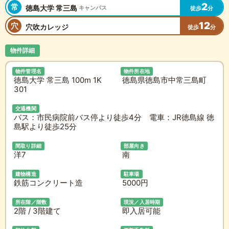
2
常
徳島大学 常三島
キャンパス
徒歩
分
12
穴
穴吹カレッジ
徒歩
分
物件詳細
物件管理名
物件所在地
徳島大学 常三島 100m 1K
徳島県徳島市中常三島町
301
交通機関
バス：市民病院前バス停より徒歩4分 電車：JR徳島線 徳
島駅より徒歩25分
間取り詳細
部屋向き
洋7
南
建物構造
駐車場
鉄筋コンクリート造
5000円
所在階／階数
現況／入居時期
2階 / 3階建て
即入居可能