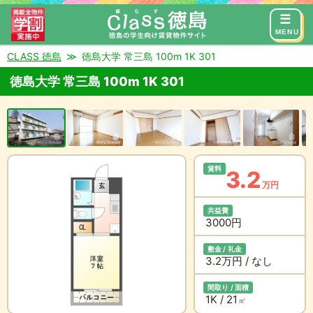
来店予約
お問い合わせ
MENU
CLASS 徳島
徳島大学 常三島 100m 1K 301
徳島大学 常三島 100m 1K 301
賃料
3.2
万円
共益費
3000円
敷金 / 礼金
3.2万円 / なし
間取り / 面積
1K / 21
㎡