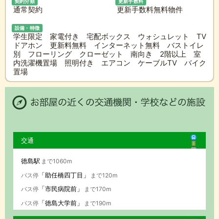
契約分類
更新手数料
通常契約
更新手数料無料物件
設備・特徴
学生限定 家電付き 宅配ボックス ウォシュレット TV
ドアホン 更新料無料 インターネット無料 バストイレ
別 フローリング クローゼット 南向き 2階以上 室
内洗濯機置場 照明付き エアコン ケーブルTV バイク
置場
交通
徳島駅
まで1060m
「助任橋四丁目」
バス停
まで120m
「市民病院前」
バス停
まで170m
「徳島大学前」
バス停
まで190m