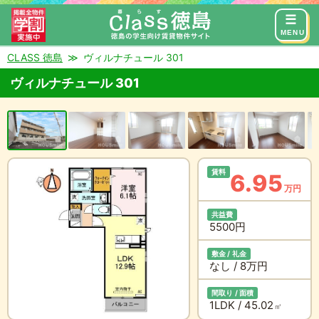
来店予約
お問い合わせ
MENU
CLASS 徳島
ヴィルナチュール 301
ヴィルナチュール 301
賃料
6.95
万円
共益費
5500円
敷金 / 礼金
なし / 8万円
間取り / 面積
1LDK / 45.02
㎡