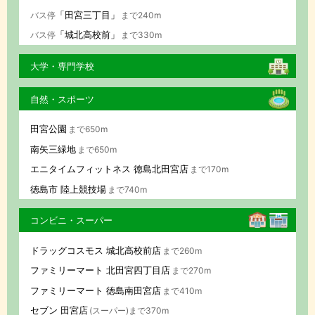
「田宮三丁目」
バス停
まで240m
「城北高校前」
バス停
まで330m
大学・専門学校
自然・スポーツ
田宮公園
まで650m
南矢三緑地
まで650m
エニタイムフィットネス 徳島北田宮店
まで170m
徳島市 陸上競技場
まで740m
コンビニ・スーパー
ドラッグコスモス 城北高校前店
まで260m
ファミリーマート 北田宮四丁目店
まで270m
ファミリーマート 徳島南田宮店
まで410m
セブン 田宮店
(スーパー)まで370m