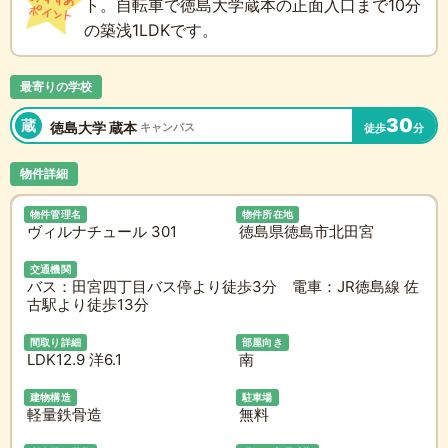
ト。自転車で徳島大学蔵本の正面入口まで10分
の築浅1LDKです。
最寄りの学校
30
蔵
徳島大学 蔵本
キャンパス
徒歩
分
物件詳細
物件管理名
物件所在地
ヴィルナチュール 301
徳島県徳島市北田宮
交通機関
バス：田宮四丁目バス停より徒歩3分 電車：JR徳島線 佐
古駅より徒歩13分
間取り詳細
部屋向き
LDK12.9 洋6.1
南
建物構造
駐車場
軽量鉄骨造
無料