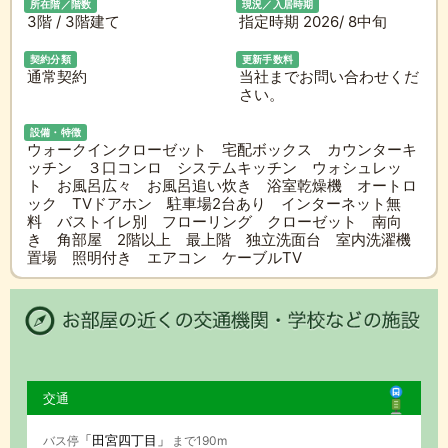
所在階／階数
現況／入居時期
3階 / 3階建て
指定時期 2026/ 8中旬
契約分類
更新手数料
通常契約
当社までお問い合わせくだ
さい。
設備・特徴
ウォークインクローゼット 宅配ボックス カウンターキ
ッチン ３口コンロ システムキッチン ウォシュレッ
ト お風呂広々 お風呂追い炊き 浴室乾燥機 オートロ
ック TVドアホン 駐車場2台あり インターネット無
料 バストイレ別 フローリング クローゼット 南向
き 角部屋 2階以上 最上階 独立洗面台 室内洗濯機
置場 照明付き エアコン ケーブルTV
交通
「田宮四丁目」
バス停
まで190m