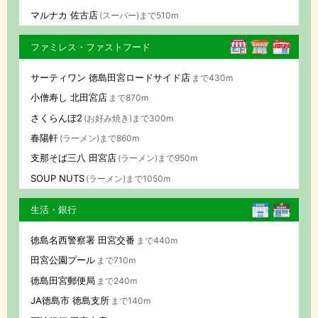
マルナカ 佐古店
(スーパー)まで510m
ファミレス・ファストフード
サーティワン 徳島田宮ロードサイド店
まで430m
小僧寿し 北田宮店
まで870m
さくらんぼ2
(お好み焼き)まで300m
春陽軒
(ラーメン)まで860m
支那そば三八 田宮店
(ラーメン)まで950m
SOUP NUTS
(ラーメン)まで1050m
生活・銀行
徳島名西警察署 田宮交番
まで440m
田宮公園プール
まで710m
徳島田宮郵便局
まで240m
JA徳島市 徳島支所
まで140m