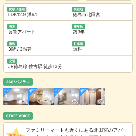
間取り詳細
所在地
LDK12.9 洋6.1
徳島市北田宮
種別
築年数
賃貸アパート
築9年
階数
駐車場
3階 / 3階建
無料
交通
JR徳島線 佐古駅 徒歩13分
360°パノラマ
STAFF VOICE
ファミリーマートも近くにある北田宮のアパー