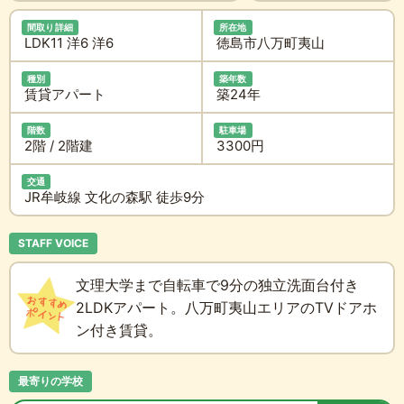
間取り詳細
所在地
LDK11 洋6 洋6
徳島市八万町夷山
種別
築年数
賃貸アパート
築24年
階数
駐車場
2階 / 2階建
3300円
交通
JR牟岐線 文化の森駅 徒歩9分
STAFF VOICE
文理大学まで自転車で9分の独立洗面台付き
2LDKアパート。八万町夷山エリアのTVドアホ
ン付き賃貸。
最寄りの学校