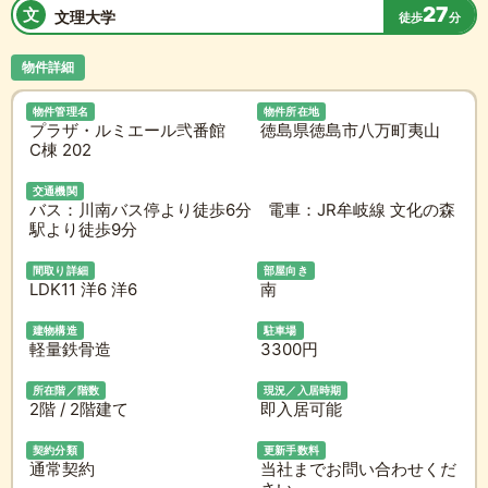
27
文
文理大学
徒歩
分
物件詳細
物件管理名
物件所在地
プラザ・ルミエール弐番館
徳島県徳島市八万町夷山
C棟 202
交通機関
バス：川南バス停より徒歩6分 電車：JR牟岐線 文化の森
駅より徒歩9分
間取り詳細
部屋向き
LDK11 洋6 洋6
南
建物構造
駐車場
軽量鉄骨造
3300円
所在階／階数
現況／入居時期
2階 / 2階建て
即入居可能
契約分類
更新手数料
通常契約
当社までお問い合わせくだ