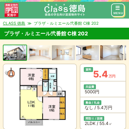
来店予約
お問い合わせ
MENU
CLASS 徳島
プラザ・ルミエール弐番館 C棟 202
プラザ・ルミエール弐番館 C棟 202
賃料
5.4
万円
共益費
5000円
敷金 / 礼金
なし / 5.4万円
間取り / 面積
2LDK / 55.4
㎡