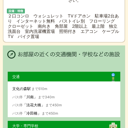
さい。
設備・特徴
２口コンロ ウォシュレット TVドアホン 駐車場2台あ
り インターネット無料 バストイレ別 フローリング
クローゼット 南向き 角部屋 2階以上 最上階 独立
洗面台 室内洗濯機置場 照明付き エアコン ケーブル
TV バイク置場
交通
文化の森駅
まで510m
「川南」
バス停
まで340m
「法花大橋」
バス停
まで450m
「冷田橋」
バス停
まで450m
大学・専門学校