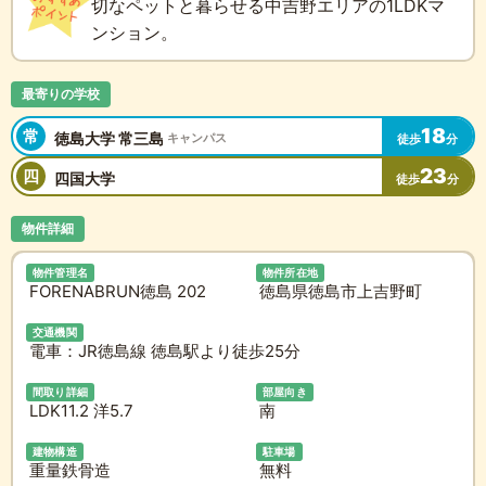
切なペットと暮らせる中吉野エリアの1LDKマ
ンション。
最寄りの学校
18
常
徳島大学 常三島
キャンパス
徒歩
分
23
四
四国大学
徒歩
分
物件詳細
物件管理名
物件所在地
FORENABRUN徳島 202
徳島県徳島市上吉野町
交通機関
電車：JR徳島線 徳島駅より徒歩25分
間取り詳細
部屋向き
LDK11.2 洋5.7
南
建物構造
駐車場
重量鉄骨造
無料