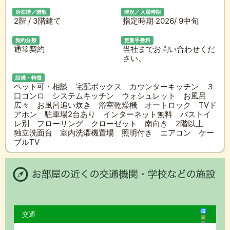
所在階／階数
現況／入居時期
2階 / 3階建て
指定時期 2026/ 9中旬
契約分類
更新手数料
通常契約
当社までお問い合わせくだ
さい。
設備・特徴
ペット可・相談 宅配ボックス カウンターキッチン ３
口コンロ システムキッチン ウォシュレット お風呂
広々 お風呂追い炊き 浴室乾燥機 オートロック TVド
アホン 駐車場2台あり インターネット無料 バストイ
レ別 フローリング クローゼット 南向き 2階以上
独立洗面台 室内洗濯機置場 照明付き エアコン ケー
ブルTV
交通