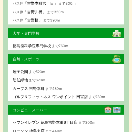
「吉野本町六丁目」
バス停
まで300m
「吉野川橋」
バス停
まで350m
「吉野橋」
バス停
まで390m
大学・専門学校
徳島歯科学院専門学校
まで760m
自然・スポーツ
蛭子公園
まで520m
助任緑地
まで620m
カーブス 吉野本町
まで480m
ゴルフ＆フィットネス ワンポイント 田宮店
まで780m
コンビニ・スーパー
セブンイレブン 徳島吉野本町6丁目店
まで300m
ローソン 徳島支店
まで440m