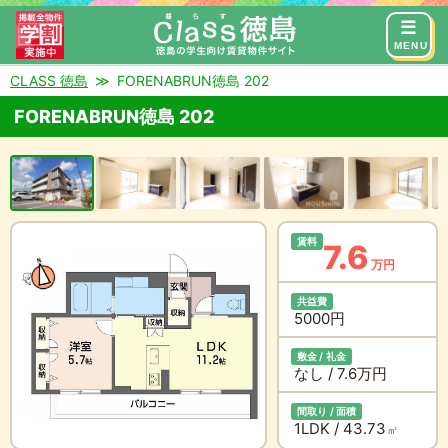
来店予約
お問い合わせ
MENU
CLASS 徳島
FORENABRUN徳島 202
FORENABRUN徳島 202
賃料
7.6
万円
共益費
5000円
敷金 / 礼金
なし / 7.6万円
間取り / 面積
1LDK / 43.73
㎡