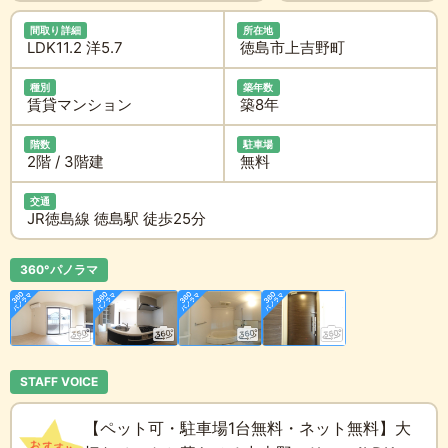
間取り詳細
所在地
LDK11.2 洋5.7
徳島市上吉野町
種別
築年数
賃貸マンション
築8年
階数
駐車場
2階 / 3階建
無料
交通
JR徳島線 徳島駅 徒歩25分
360°パノラマ
STAFF VOICE
【ペット可・駐車場1台無料・ネット無料】大