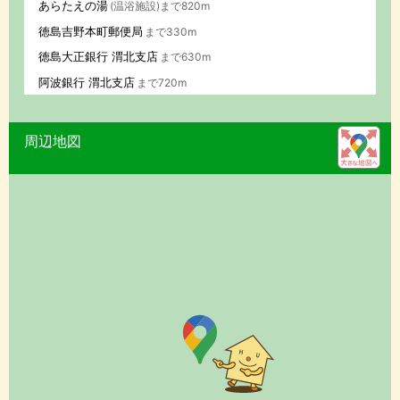
あらたえの湯
(温浴施設)まで820m
徳島吉野本町郵便局
まで330m
徳島大正銀行 渭北支店
まで630m
阿波銀行 渭北支店
まで720m
周辺地図