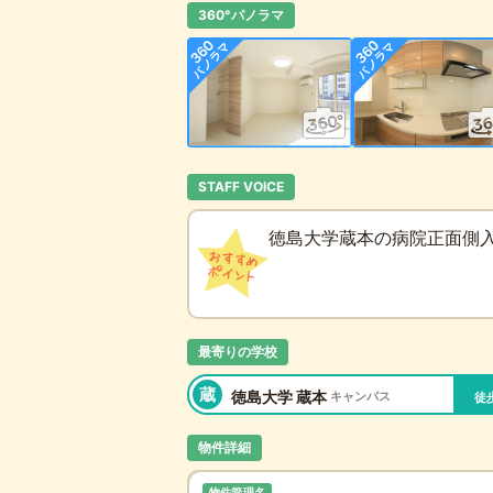
360°パノラマ
STAFF VOICE
徳島大学蔵本の病院正面側入
最寄りの学校
蔵
徳島大学 蔵本
キャンパス
徒
物件詳細
物件管理名