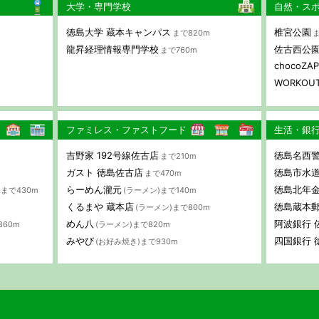
大学・専門学校
自然・ス
徳島大学 蔵本キャンパス
椎宮公園
まで820m
ま
龍昇経理情報専門学校
佐古西公
まで760m
chocoZ
WORKOUT
ファミレス・ファストフード
生活・銀
吉野家 192号線佐古店
徳島名西警
まで210m
ガスト 徳島佐古店
徳島市水道
まで470m
らーめん瀧元
徳島北年
まで430m
(ラーメン)まで140m
くるまや 蔵本店
徳島蔵本
m
(ラーメン)まで800m
めん八
阿波銀行 
860m
(ラーメン)まで820m
みやび
四国銀行 
(お好み焼き)まで930m