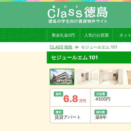
敷金礼金0円
人気のお部屋
ネッ
CLASS 徳島
セジュールエム 101
セジュールエム 101
賃料
共益費
6.8
4500円
万円
種別
築年数
賃貸アパート
築8年