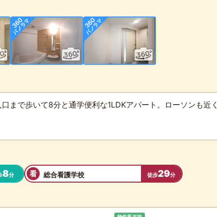
口まで歩いて8分と通学便利な1LDKアパート。ローソンも近
8
29
看
総合看護学校
歩
分
徒歩
分
物件所在地