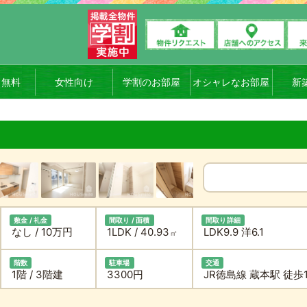
ト無料
女性向け
学割のお部屋
オシャレなお部屋
新
敷金 / 礼金
間取り / 面積
間取り詳細
なし / 10万円
1LDK / 40.93
LDK9.9 洋6.1
㎡
階数
駐車場
交通
1階 / 3階建
3300円
JR徳島線 蔵本駅 徒歩