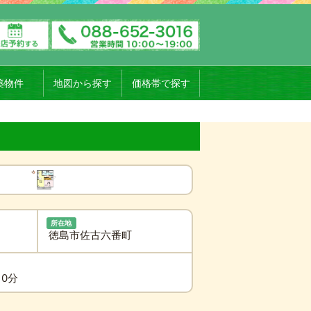
築物件
地図から探す
価格帯で探す
所在地
徳島市佐古六番町
10分