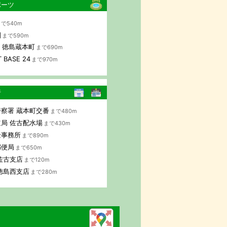
ポーツ
で540m
園
まで590m
AP 徳島蔵本町
まで690m
 BASE 24
まで970m
行
察署 蔵本町交番
まで480m
局 佐古配水場
まで430m
金事務所
まで890m
郵便局
まで650m
佐古支店
まで120m
徳島西支店
まで280m