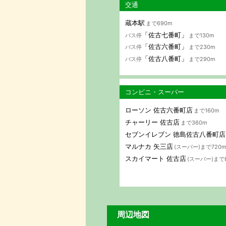
交通
蔵本駅
まで690m
「佐古七番町」
バス停
まで130m
「佐古六番町」
バス停
まで230m
「佐古八番町」
バス停
まで290m
コンビニ・スーパー
ローソン 佐古六番町店
まで160m
チャーリー 佐古店
まで360m
セブンイレブン 徳島佐古八番町店
マルナカ 矢三店
(スーパー)まで720
スカイマート 佐古店
(スーパー)まで
周辺地図