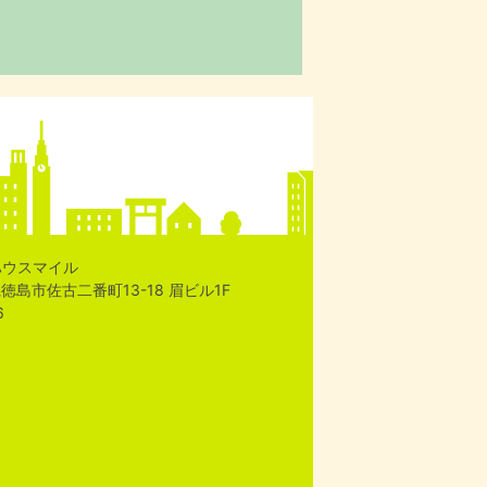
ハウスマイル
島県徳島市佐古二番町13-18 眉ビル1F
6