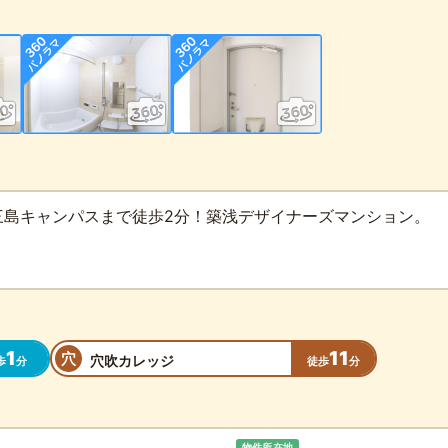
三島キャンパスまで徒歩2分！築浅デザイナーズマンション。
1
11
穴
穴吹カレッジ
歩
分
徒歩
分
物件所在地