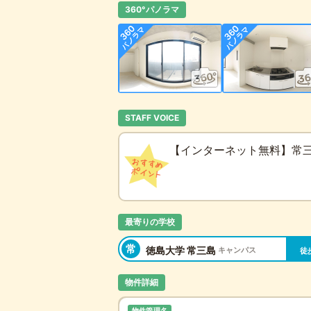
360°パノラマ
STAFF VOICE
【インターネット無料】常
最寄りの学校
常
徳島大学 常三島
キャンパス
徒
物件詳細
物件管理名