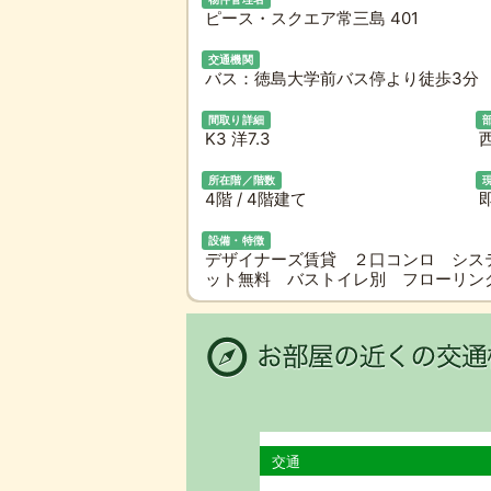
ピース・スクエア常三島 401
交通機関
バス：徳島大学前バス停より徒歩3分 
間取り詳細
K3 洋7.3
所在階／階数
4階 / 4階建て
即
設備・特徴
デザイナーズ賃貸 ２口コンロ シス
ット無料 バストイレ別 フローリン
交通