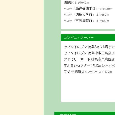
徳島駅
まで1040m
「助任橋四丁目」
バス停
まで120m
「徳島大学前」
バス停
まで160m
「市民病院前」
バス停
まで190m
コンビニ・スーパー
セブンイレブン 徳島助任橋店
まで1
セブンイレブン 徳島中常三島店
ま
ファミリーマート 徳島市民病院店
マルヨシセンター 渭北店
(スーパー
フジ 中吉野店
(スーパー)まで470m