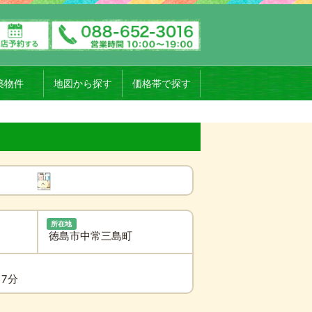
築物件
地図から探す
価格帯で探す
所在地
徳島市中常三島町
17分