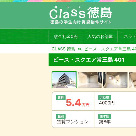
敷金礼金0円
人気のお部屋
ネッ
CLASS 徳島
ピース・スクエア常三島 40
ピース・スクエア常三島 401
賃料
共益費
5.4
4000円
万円
種別
築年数
賃貸マンション
築8年