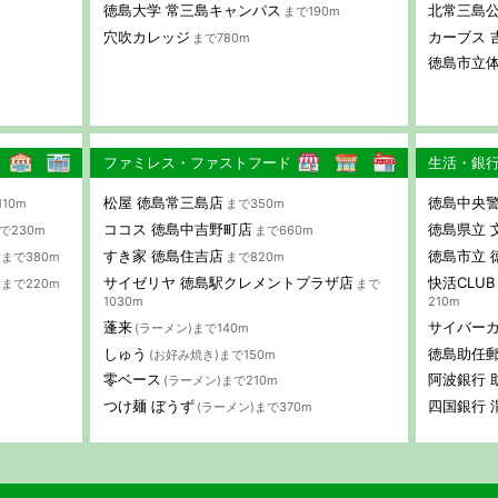
徳島大学 常三島キャンパス
北常三島
まで190m
穴吹カレッジ
カーブス 
まで780m
徳島市立
ファミレス・ファストフード
生活・銀
松屋 徳島常三島店
徳島中央警
10m
まで350m
ココス 徳島中吉野町店
徳島県立 
で230m
まで660m
すき家 徳島住吉店
徳島市立 
まで380m
まで820m
サイゼリヤ 徳島駅クレメントプラザ店
快活CLU
)まで220m
まで
1030m
210m
蓬来
サイバーカ
(ラーメン)まで140m
しゅう
徳島助任
(お好み焼き)まで150m
零ベース
阿波銀行 
(ラーメン)まで210m
つけ麺 ぼうず
四国銀行 
(ラーメン)まで370m