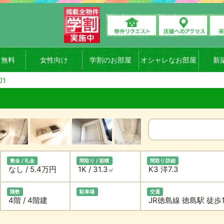
ト無料
女性向け
学割のお部屋
オシャレなお部屋
新
1
敷金 / 礼金
間取り / 面積
間取り詳細
なし / 5.4万円
1K / 31.3
K3 洋7.3
㎡
階数
駐車場
交通
4階 / 4階建
JR徳島線 徳島駅 徒歩