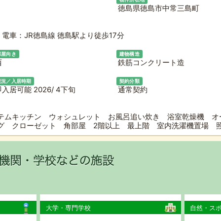
徳島県徳島市中常三島町
電車：JR徳島線 徳島駅より徒歩17分
部屋向き
建物構造
西
鉄筋コンクリート造
現況／入居時期
契約分類
入居可能 2026/ 4下旬
通常契約
テムキッチン ウォシュレット お風呂追い炊き 浴室乾燥機 オ
グ クローゼット 角部屋 2階以上 最上階 室内洗濯機置場
大学・専門学校
自然・ス