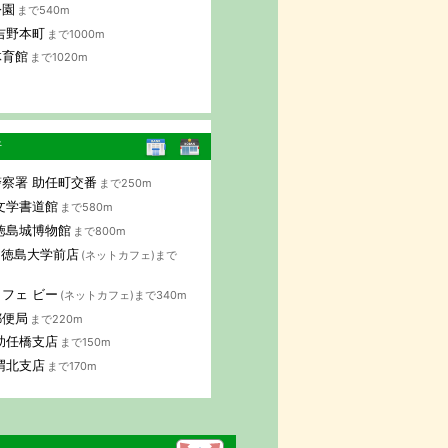
公園
まで540m
吉野本町
まで1000m
体育館
まで1020m
行
察署 助任町交番
まで250m
文学書道館
まで580m
徳島城博物館
まで800m
B 徳島大学前店
(ネットカフェ)まで
フェ ビー
(ネットカフェ)まで340m
郵便局
まで220m
助任橋支店
まで150m
渭北支店
まで170m