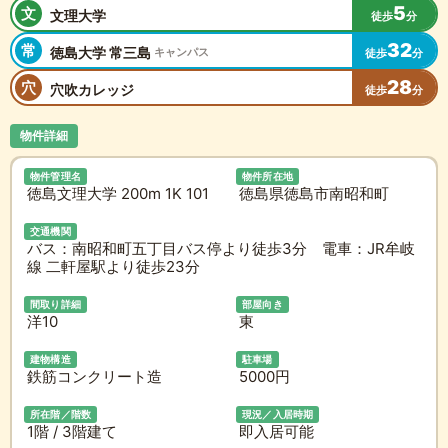
5
文
文理大学
徒歩
分
32
常
徳島大学 常三島
キャンパス
徒歩
分
28
穴
穴吹カレッジ
徒歩
分
物件詳細
物件管理名
物件所在地
徳島文理大学 200m 1K 101
徳島県徳島市南昭和町
交通機関
バス：南昭和町五丁目バス停より徒歩3分 電車：JR牟岐
線 二軒屋駅より徒歩23分
間取り詳細
部屋向き
洋10
東
建物構造
駐車場
鉄筋コンクリート造
5000円
所在階／階数
現況／入居時期
1階 / 3階建て
即入居可能