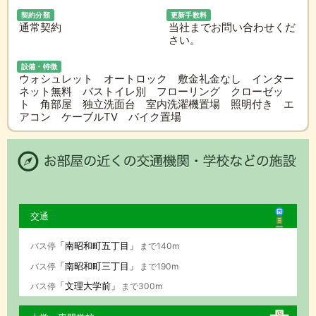
契約分類
更新手数料
通常契約
当社までお問い合わせくだ
さい。
設備・特徴
ウォシュレット オートロック 敷金礼金なし インター
ネット無料 バストイレ別 フローリング クローゼッ
ト 角部屋 独立洗面台 室内洗濯機置場 照明付き エ
アコン ケーブルTV バイク置場
交通
「南昭和町五丁目」
バス停
まで140m
「南昭和町三丁目」
バス停
まで190m
「文理大学前」
バス停
まで300m