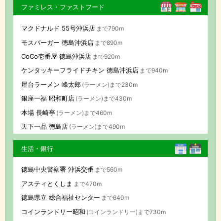
ファミレス・ファストフード
マクドナルド 55号沖浜店
まで790m
モスバーガー 徳島沖浜店
まで890m
CoCo壱番屋 徳島沖浜店
まで920m
ケンタッキーフライドチキン 徳島沖浜店
まで940m
屋台ラーメン 峰太郎
(ラーメン)まで230m
銀座一福 昭和町店
(ラーメン)まで430m
本場 長崎亭
(ラーメン)まで460m
天下一品 徳島店
(ラーメン)まで490m
生活・銀行
徳島中央警察署 沖浜交番
まで560m
アスティとくしま
まで470m
徳島県立 総合福祉センター
まで640m
コインランドリー昭和
(コインランドリー)まで730m