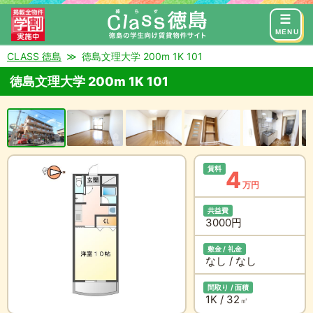
来店予約
お問い合わせ
MENU
CLASS 徳島
徳島文理大学 200m 1K 101
徳島文理大学 200m 1K 101
賃料
4
万円
共益費
3000円
敷金 / 礼金
なし / なし
間取り / 面積
1K / 32
㎡