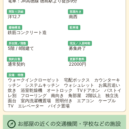
電車：JR高徳線 徳島駅より徒歩9分
間取り詳細
部屋向き
洋12.7
南西
建物構造
駐車場
鉄筋コンクリート造
所在階／階数
現況／入居時期
5階 / 8階建て
募集終了
契約分類
更新手数料
通常契約
22000円
設備・特徴
ウォークインクローゼット 宅配ボックス カウンターキ
ッチン システムキッチン ウォシュレット お風呂追い
炊き 浴室乾燥機 オートロック TVドアホン バストイ
レ別 フローリング 南向き 角部屋 2階以上 独立洗
面台 室内洗濯機置場 照明付き エアコン ケーブル
TV エレベーター バイク置場