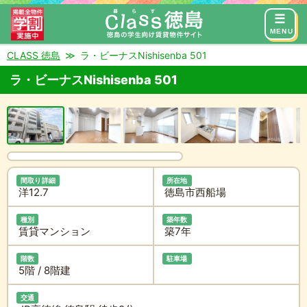
来店予約
お問い合わせ
MENU
CLASS 徳島
ラ・ビーナスNishisenba 501
ラ・ビーナスNishisenba 501
間取り詳細
所在地
洋12.7
徳島市西船場
種別
築年数
賃貸マンション
築7年
階数
駐車場
5階 / 8階建
交通