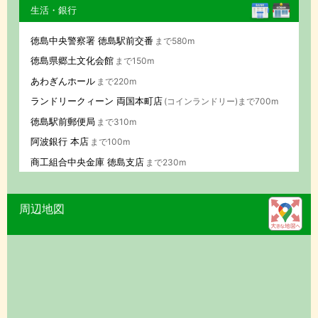
生活・銀行
徳島中央警察署 徳島駅前交番
まで580m
徳島県郷土文化会館
まで150m
あわぎんホール
まで220m
ランドリークィーン 両国本町店
(コインランドリー)まで700m
徳島駅前郵便局
まで310m
阿波銀行 本店
まで100m
商工組合中央金庫 徳島支店
まで230m
周辺地図