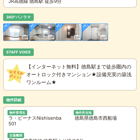
JR高徳線 徳島駅 徒歩9分
360°パノラマ
STAFF VOICE
【インターネット無料】徳島駅まで徒歩圏内の
オートロック付きマンション★設備充実の築浅
ワンルーム★
物件詳細
物件管理名
物件所在地
ラ・ビーナスNishisenba
徳島県徳島市西船場
501
交通機関