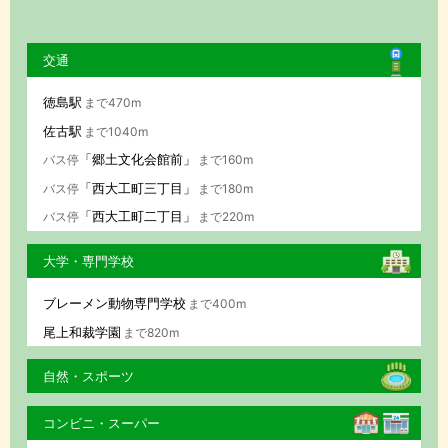
交通
徳島駅
まで470m
佐古駅
まで1040m
「郷土文化会館前」
バス停
まで160m
「西大工町三丁目」
バス停
まで180m
「西大工町二丁目」
バス停
まで220m
大学・専門学校
ブレーメン動物専門学校
まで400m
尾上和裁学園
まで820m
自然・スポーツ
コンビニ・スーパー