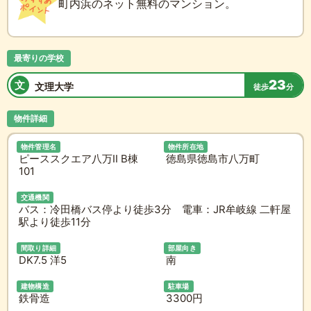
町内浜のネット無料のマンション。
最寄りの学校
23
文
文理大学
徒歩
分
物件詳細
物件管理名
物件所在地
ピーススクエア八万II B棟
徳島県徳島市八万町
101
交通機関
バス：冷田橋バス停より徒歩3分 電車：JR牟岐線 二軒屋
駅より徒歩11分
間取り詳細
部屋向き
DK7.5 洋5
南
建物構造
駐車場
鉄骨造
3300円