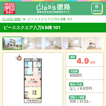
来店予約
お問い合わせ
MENU
CLASS 徳島
ピーススクエア八万II B棟 101
ピーススクエア八万II B棟 101
賃料
4.9
万円
共益費
4000円
敷金 / 礼金
なし / 4.9万円
間取り / 面積
1DK / 31.53
㎡