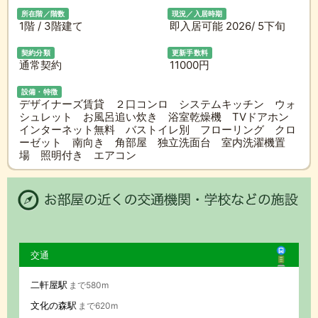
所在階／階数
現況／入居時期
1階 / 3階建て
即入居可能 2026/ 5下旬
契約分類
更新手数料
通常契約
11000円
設備・特徴
デザイナーズ賃貸 ２口コンロ システムキッチン ウォ
シュレット お風呂追い炊き 浴室乾燥機 TVドアホン
インターネット無料 バストイレ別 フローリング クロ
ーゼット 南向き 角部屋 独立洗面台 室内洗濯機置
場 照明付き エアコン
交通
二軒屋駅
まで580m
文化の森駅
まで620m