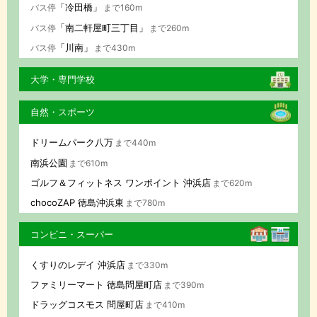
「冷田橋」
バス停
まで160m
「南二軒屋町三丁目」
バス停
まで260m
「川南」
バス停
まで430m
大学・専門学校
自然・スポーツ
ドリームパーク八万
まで440m
南浜公園
まで610m
ゴルフ＆フィットネス ワンポイント 沖浜店
まで620m
chocoZAP 徳島沖浜東
まで780m
コンビニ・スーパー
くすりのレデイ 沖浜店
まで330m
ファミリーマート 徳島問屋町店
まで390m
ドラッグコスモス 問屋町店
まで410m