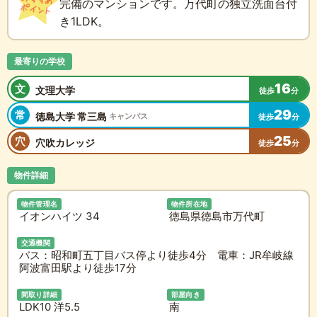
完備のマンションです。万代町の独立洗面台付
き1LDK。
最寄りの学校
16
文
文理大学
徒歩
分
29
常
徳島大学 常三島
キャンパス
徒歩
分
25
穴
穴吹カレッジ
徒歩
分
物件詳細
物件管理名
物件所在地
イオンハイツ 34
徳島県徳島市万代町
交通機関
バス：昭和町五丁目バス停より徒歩4分 電車：JR牟岐線
阿波富田駅より徒歩17分
間取り詳細
部屋向き
LDK10 洋5.5
南