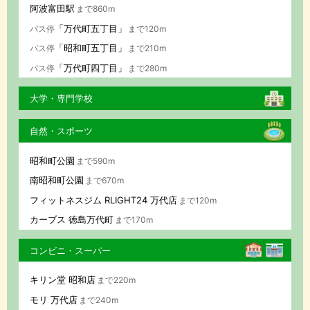
阿波富田駅
まで860m
「万代町五丁目」
バス停
まで120m
「昭和町五丁目」
バス停
まで210m
「万代町四丁目」
バス停
まで280m
大学・専門学校
自然・スポーツ
昭和町公園
まで590m
南昭和町公園
まで670m
フィットネスジム RLIGHT24 万代店
まで120m
カーブス 徳島万代町
まで170m
コンビニ・スーパー
キリン堂 昭和店
まで220m
モリ 万代店
まで240m