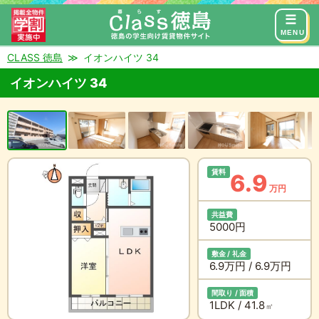
来店予約
お問い合わせ
MENU
CLASS 徳島
イオンハイツ 34
イオンハイツ 34
賃料
6.9
万円
共益費
5000円
敷金 / 礼金
6.9万円 / 6.9万円
間取り / 面積
1LDK / 41.8
㎡