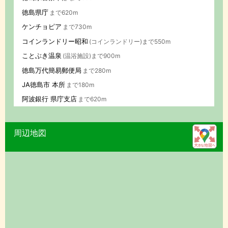
徳島県庁
まで620m
ケンチョピア
まで730m
コインランドリー昭和
(コインランドリー)まで550m
ことぶき温泉
(温浴施設)まで900m
徳島万代簡易郵便局
まで280m
JA徳島市 本所
まで180m
阿波銀行 県庁支店
まで620m
周辺地図