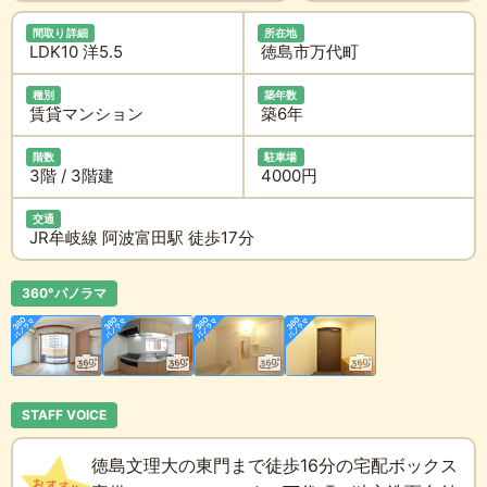
間取り詳細
所在地
LDK10 洋5.5
徳島市万代町
種別
築年数
賃貸マンション
築6年
階数
駐車場
3階 / 3階建
4000円
交通
JR牟岐線 阿波富田駅 徒歩17分
360°パノラマ
STAFF VOICE
徳島文理大の東門まで徒歩16分の宅配ボックス