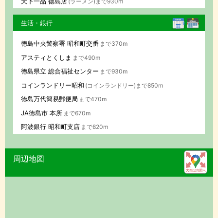
天下一品 徳島店
(ラーメン)まで930m
生活・銀行
徳島中央警察署 昭和町交番
まで370m
アスティとくしま
まで490m
徳島県立 総合福祉センター
まで930m
コインランドリー昭和
(コインランドリー)まで850m
徳島万代簡易郵便局
まで470m
JA徳島市 本所
まで670m
阿波銀行 昭和町支店
まで820m
周辺地図