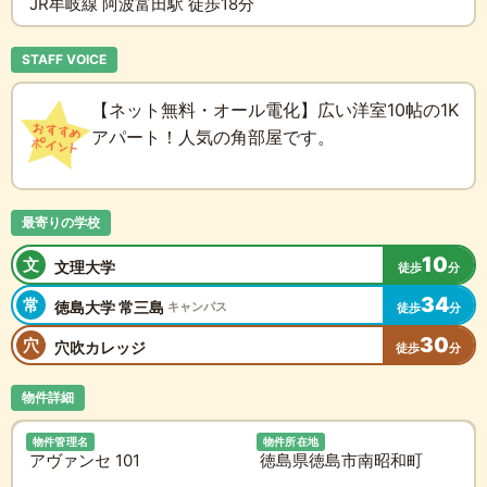
JR牟岐線 阿波富田駅 徒歩18分
STAFF VOICE
【ネット無料・オール電化】広い洋室10帖の1K
アパート！人気の角部屋です。
最寄りの学校
10
文
文理大学
徒歩
分
34
常
徳島大学 常三島
キャンパス
徒歩
分
30
穴
穴吹カレッジ
徒歩
分
物件詳細
物件管理名
物件所在地
アヴァンセ 101
徳島県徳島市南昭和町