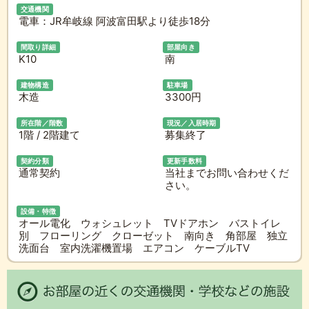
交通機関
電車：JR牟岐線 阿波富田駅より徒歩18分
間取り詳細
部屋向き
K10
南
建物構造
駐車場
木造
3300円
所在階／階数
現況／入居時期
1階 / 2階建て
募集終了
契約分類
更新手数料
通常契約
当社までお問い合わせくだ
さい。
設備・特徴
オール電化 ウォシュレット TVドアホン バストイレ
別 フローリング クローゼット 南向き 角部屋 独立
洗面台 室内洗濯機置場 エアコン ケーブルTV