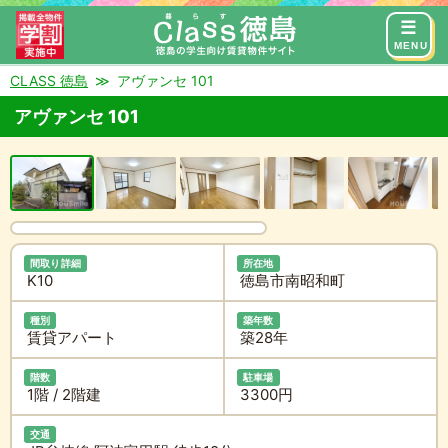
来店予約
お問い合わせ
MENU
CLASS 徳島
アヴァンセ 101
アヴァンセ 101
間取り詳細
所在地
K10
徳島市南昭和町
種別
築年数
賃貸アパート
築28年
階数
駐車場
1階 / 2階建
3300円
交通