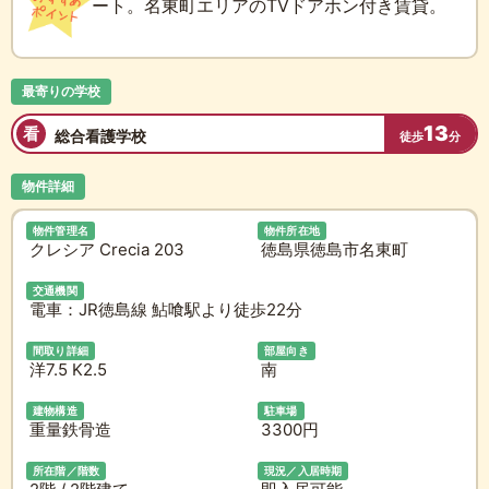
ート。名東町エリアのTVドアホン付き賃貸。
最寄りの学校
13
看
総合看護学校
徒歩
分
物件詳細
物件管理名
物件所在地
クレシア Crecia 203
徳島県徳島市名東町
交通機関
電車：JR徳島線 鮎喰駅より徒歩22分
間取り詳細
部屋向き
洋7.5 K2.5
南
建物構造
駐車場
重量鉄骨造
3300円
所在階／階数
現況／入居時期