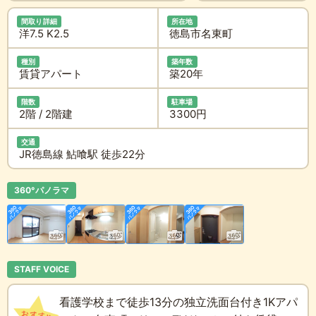
間取り詳細
所在地
洋7.5 K2.5
徳島市名東町
種別
築年数
賃貸アパート
築20年
階数
駐車場
2階 / 2階建
3300円
交通
JR徳島線 鮎喰駅 徒歩22分
360°パノラマ
STAFF VOICE
看護学校まで徒歩13分の独立洗面台付き1Kアパ