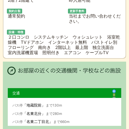
2階 / 2階建て
即入居可能
契約分類
更新手数料
通常契約
当社までお問い合わせくだ
さい。
設備・特徴
２口コンロ システムキッチン ウォシュレット 浴室乾
燥機 TVドアホン インターネット無料 バストイレ別
フローリング 南向き 2階以上 最上階 独立洗面台
室内洗濯機置場 照明付き エアコン ケーブルTV
交通
「地蔵院前」
バス停
まで130m
「名東北分」
バス停
まで280m
「名東二丁目北」
バス停
まで660m