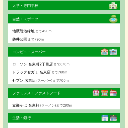
大学・専門学校
自然・スポーツ
地蔵院池緑地
まで490m
袋井公園
まで790m
コンビニ・スーパー
ローソン 名東町2丁目店
まで670m
ドラッグセガミ 名東店
まで760m
セブン 名東店
(スーパー)まで700m
ファミレス・ファストフード
支那そば 名東軒
(ラーメン)まで290m
生活・銀行