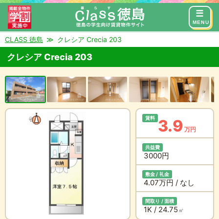
来店予約
お問い合わせ
MENU
CLASS 徳島
クレシア Crecia 203
クレシア Crecia 203
賃料
3.9
万円
共益費
3000円
敷金 / 礼金
4.07万円 / なし
間取り / 面積
1K / 24.75
㎡