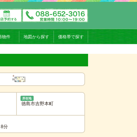
築物件
地図から探す
価格帯で探す
所在地
徳島市吉野本町
18分