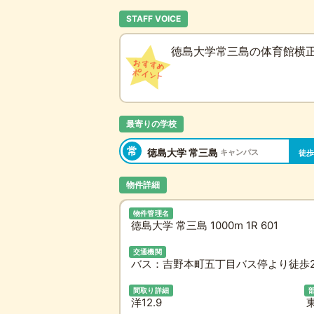
STAFF VOICE
徳島大学常三島の体育館横正
最寄りの学校
常
徳島大学 常三島
キャンパス
徒歩
物件詳細
物件管理名
徳島大学 常三島 1000m 1R 601
交通機関
バス：吉野本町五丁目バス停より徒歩2
間取り詳細
洋12.9