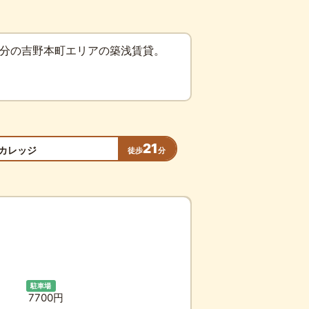
4分の吉野本町エリアの築浅賃貸。
21
カレッジ
徒歩
分
駐車場
7700円