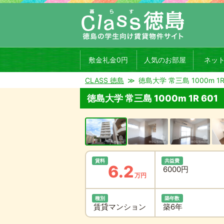
敷金礼金0円
人気のお部屋
ネッ
CLASS 徳島
徳島大学 常三島 1000m 1R
徳島大学 常三島 1000m 1R 601
賃料
共益費
6.2
6000円
万円
種別
築年数
賃貸マンション
築6年