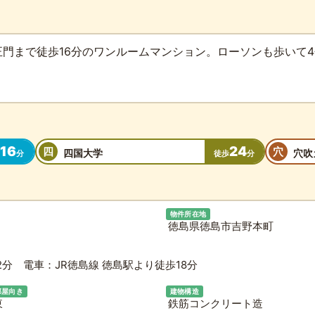
門まで徒歩16分のワンルームマンション。ローソンも歩いて
16
24
四
穴
四国大学
穴吹
分
徒歩
分
物件所在地
徳島県徳島市吉野本町
分 電車：JR徳島線 徳島駅より徒歩18分
部屋向き
建物構造
東
鉄筋コンクリート造