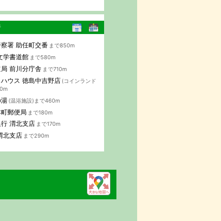
行
察署 助任町交番
まで850m
文学書道館
まで580m
局 前川分庁舎
まで710m
ハウス 徳島中吉野店
(コインランド
0m
の湯
(温浴施設)まで460m
本町郵便局
まで180m
行 渭北支店
まで170m
渭北支店
まで290m