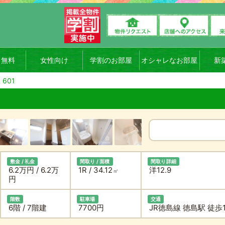
ト無料
女性向け
学割のお部屋
オシャレなお部屋
新
 601
敷金 / 礼金
間取り / 面積
間取り詳細
6.2万円 / 6.2万
1R / 34.12
洋12.9
㎡
円
階数
駐車場
交通
6階 / 7階建
7700円
JR徳島線 徳島駅 徒歩