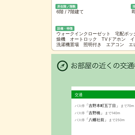
所在階／階数
6階 / 7階建て
設備・特徴
ウォークインクローゼット 宅配ボッ
燥機 オートロック TVドアホン 
洗濯機置場 照明付き エアコン 
交通
「吉野本町五丁目」
バス停
まで70m
「吉野橋」
バス停
まで140m
「八幡社前」
バス停
まで250m