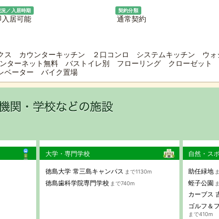
現況／入居時期
契約分類
即入居可能
通常契約
クス カウンターキッチン ２口コンロ システムキッチン ウォ
インターネット無料 バストイレ別 フローリング クローゼット 
エレベーター バイク置場
大学・専門学校
自然・ス
徳島大学 常三島キャンパス
助任緑地
まで1130m
ま
徳島歯科学院専門学校
蛭子公園
まで740m
ま
カーブス 
ゴルフ＆フ
まで410m