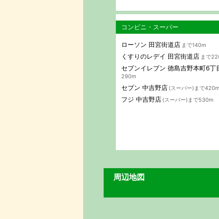
コンビニ・スーパー
ローソン 田宮街道店
まで140m
くすりのレデイ 田宮街道店
まで22
セブンイレブン 徳島吉野本町6丁
290m
セブン 中吉野店
(スーパー)まで420
フジ 中吉野店
(スーパー)まで530m
周辺地図