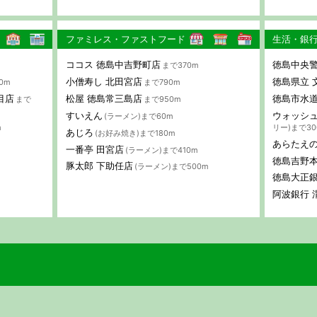
ファミレス・ファストフード
生活・銀
ココス 徳島中吉野町店
徳島中央警
まで370m
小僧寿し 北田宮店
徳島県立 
0m
まで790m
目店
松屋 徳島常三島店
徳島市水道
まで
まで950m
すいえん
ウォッシュ
(ラーメン)まで60m
m
リー)まで30
あじろ
(お好み焼き)まで180m
あらたえ
一番亭 田宮店
(ラーメン)まで410m
徳島吉野
豚太郎 下助任店
(ラーメン)まで500m
徳島大正銀
阿波銀行 