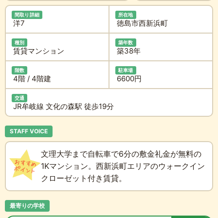
間取り詳細
所在地
洋7
徳島市西新浜町
種別
築年数
賃貸マンション
築38年
階数
駐車場
4階 / 4階建
6600円
交通
JR牟岐線 文化の森駅 徒歩19分
STAFF VOICE
文理大学まで自転車で6分の敷金礼金が無料の
1Kマンション。西新浜町エリアのウォークイン
クローゼット付き賃貸。
最寄りの学校