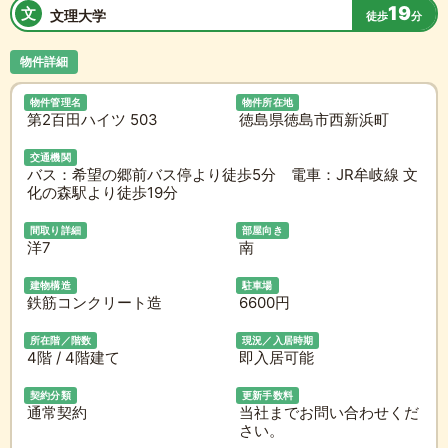
19
文
文理大学
徒歩
分
物件詳細
物件管理名
物件所在地
第2百田ハイツ 503
徳島県徳島市西新浜町
交通機関
バス：希望の郷前バス停より徒歩5分 電車：JR牟岐線 文
化の森駅より徒歩19分
間取り詳細
部屋向き
洋7
南
建物構造
駐車場
鉄筋コンクリート造
6600円
所在階／階数
現況／入居時期
4階 / 4階建て
即入居可能
契約分類
更新手数料
通常契約
当社までお問い合わせくだ
さい。