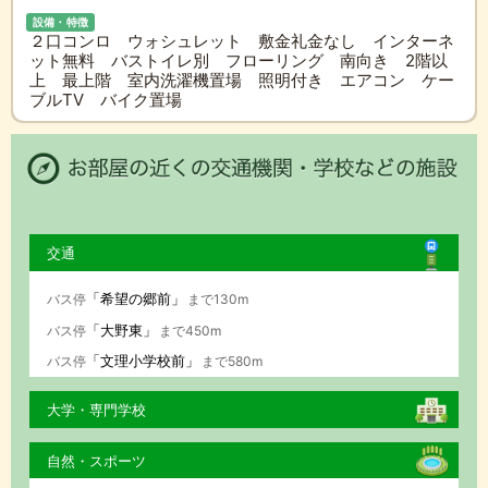
設備・特徴
２口コンロ ウォシュレット 敷金礼金なし インターネ
ット無料 バストイレ別 フローリング 南向き 2階以
上 最上階 室内洗濯機置場 照明付き エアコン ケー
ブルTV バイク置場
交通
「希望の郷前」
バス停
まで130m
「大野東」
バス停
まで450m
「文理小学校前」
バス停
まで580m
大学・専門学校
自然・スポーツ