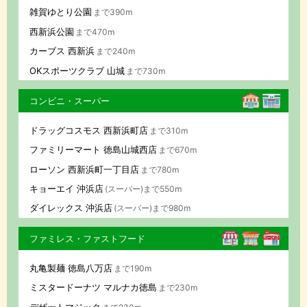
雑賀ゆとり公園
まで390m
西新浜公園
まで470m
カーブス 西新浜
まで240m
OKスポーツクラブ 山城
まで730m
コンビニ・スーパー
ドラッグコスモス 西新浜町店
まで310m
ファミリーマート 徳島山城西店
まで670m
ローソン 西新浜町一丁目店
まで780m
キョーエイ 沖浜店
(スーパー)まで550m
ダイレックス 沖浜店
(スーパー)まで980m
ファミレス・ファストフード
丸亀製麺 徳島八万店
まで190m
ミスタードーナツ マルナカ徳島
まで230m
デザートマジック