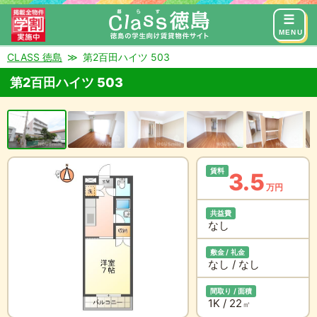
来店予約
お問い合わせ
MENU
CLASS 徳島
第2百田ハイツ 503
第2百田ハイツ 503
賃料
3.5
万円
共益費
なし
敷金 / 礼金
なし / なし
間取り / 面積
1K / 22
㎡