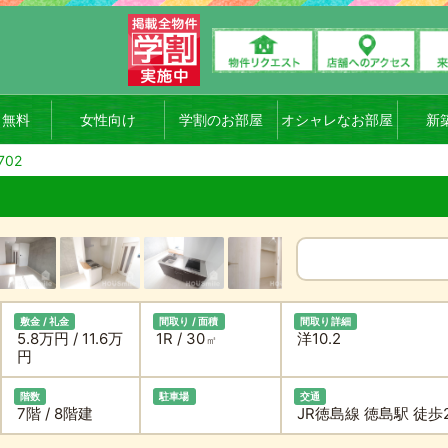
ト無料
女性向け
学割のお部屋
オシャレなお部屋
新
702
敷金 / 礼金
間取り / 面積
間取り詳細
5.8万円 / 11.6万
1R / 30
洋10.2
㎡
円
階数
駐車場
交通
7階 / 8階建
JR徳島線 徳島駅 徒歩