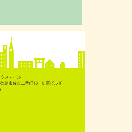
ハウスマイル
島県徳島市佐古二番町13-18 眉ビル1F
6