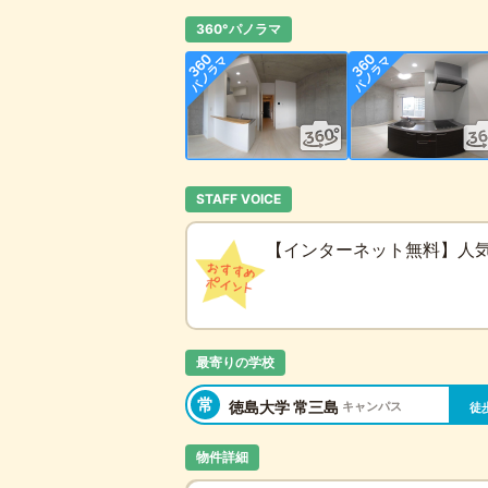
360°パノラマ
STAFF VOICE
【インターネット無料】人
最寄りの学校
常
徳島大学 常三島
キャンパス
徒
物件詳細