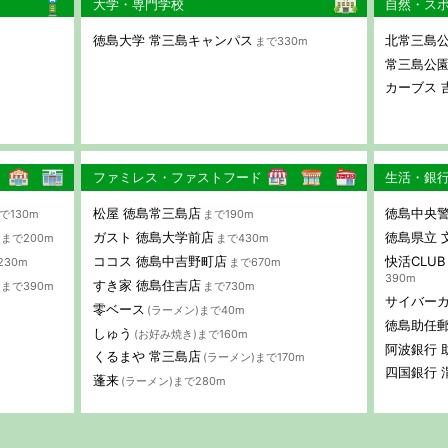
大学・専門学校
自然・ス
徳島大学 常三島キャンパス
北常三島
まで330m
常三島公
カーブス 
ファミレス・ファストフード
生活・銀
松屋 徳島常三島店
徳島中央警
で130m
まで190m
ガスト 徳島大学前店
徳島県立 
まで200m
まで430m
ココス 徳島中吉野町店
快活CLU
230m
まで670m
390m
すき家 徳島住吉店
)まで390m
まで730m
サイバーカ
零ベース
(ラーメン)まで40m
徳島助任
しゅう
(お好み焼き)まで160m
阿波銀行 
くるまや 常三島店
(ラーメン)まで170m
四国銀行 
蓬来
(ラーメン)まで280m