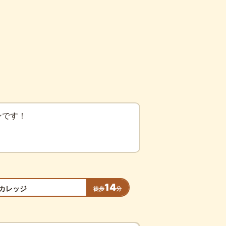
ンです！
14
カレッジ
徒歩
分