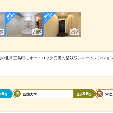
気の北常三島町にオートロック完備の築浅ワンルームマンショ
5
36
四
穴
四国大学
穴吹
歩
分
徒歩
分