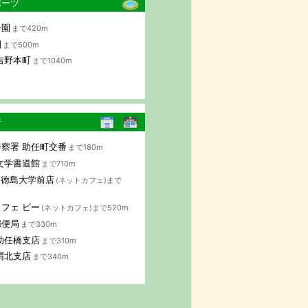
ポーツ
公園
まで420m
園
まで500m
吉野本町
まで1040m
行
察署 助任町交番
まで180m
文学書道館
まで710m
B 徳島大学前店
(ネットカフェ)まで
フェ ビー
(ネットカフェ)まで520m
郵便局
まで330m
助任橋支店
まで310m
渭北支店
まで340m