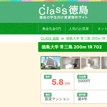
敷金礼金0円
人気のお部屋
ネッ
CLASS 徳島
徳島大学 常三島 200m 1R 
徳島大学 常三島 200m 1R 702
賃料
共益費
5.8
5000円
万円
種別
築年数
賃貸マンション
築4年