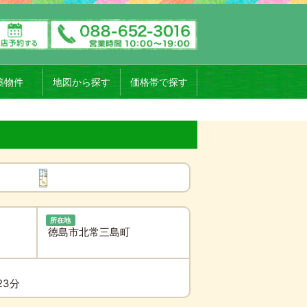
築物件
地図から探す
価格帯で探す
所在地
徳島市北常三島町
23分