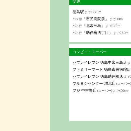
交通
徳島駅
まで1220m
「市民病院前」
バス停
まで30m
「北常三島」
バス停
まで140m
「助任橋四丁目」
バス停
まで260m
コンビニ・スーパー
セブンイレブン 徳島中常三島店
ま
ファミリーマート 徳島市民病院店
セブンイレブン 徳島助任橋店
まで
マルヨシセンター 渭北店
(スーパー
フジ 中吉野店
(スーパー)まで490m