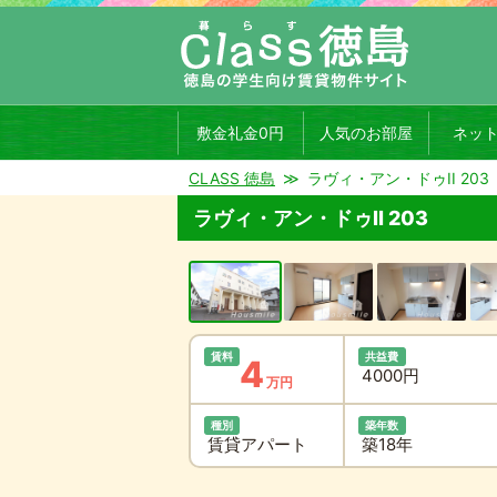
敷金礼金0円
人気のお部屋
ネッ
CLASS 徳島
ラヴィ・アン・ドゥII 203
ラヴィ・アン・ドゥII 203
賃料
共益費
4
4000円
万円
種別
築年数
賃貸アパート
築18年