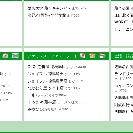
徳島大学 蔵本キャンパス
蔵本公園
まで670m
ま
龍昇経理情報専門学校
庄町北公
まで500m
WORKOUT
トレーニン
ファミレス・ファストフード
生活・銀
CoCo壱番屋 徳島島田店
徳島名西警
まで360m
店
ジョイフル 徳島島田
ランドリー
まで
まで500m
ー)まで390
ジョイフル 徳島島田店
まで500m
コインラ
で610m
なかむら屋 タクト店
まで530m
まで770m
で370m
一歩
(ラーメン)まで390m
徳島島田
430m
くるまや 蔵本店
(ラーメン)まで550m
阿波銀行 
みやび
(お好み焼き)まで810m
四国銀行 