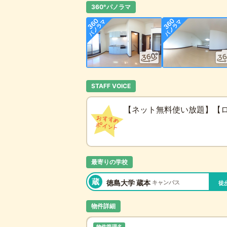
360°パノラマ
STAFF VOICE
【ネット無料使い放題】【
最寄りの学校
蔵
徳島大学 蔵本
キャンパス
徒
物件詳細
物件管理名