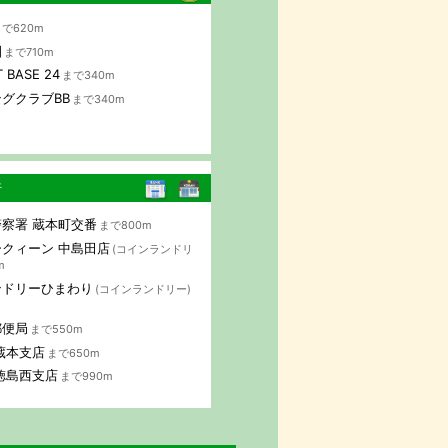
で620m
園
まで710m
 BASE 24
まで340m
グクラブBB
まで340m
行
察署 蔵本町交番
まで800m
クィーン 中島田店
(コインランドリ
m
ンドリーひまわり
(コインランドリー)
郵便局
まで550m
蔵本支店
まで650m
徳島西支店
まで990m