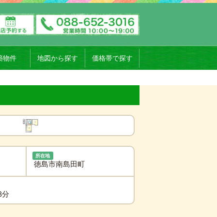
築物件
地図から探す
価格帯で探す
所在地
徳島市南島田町
8分