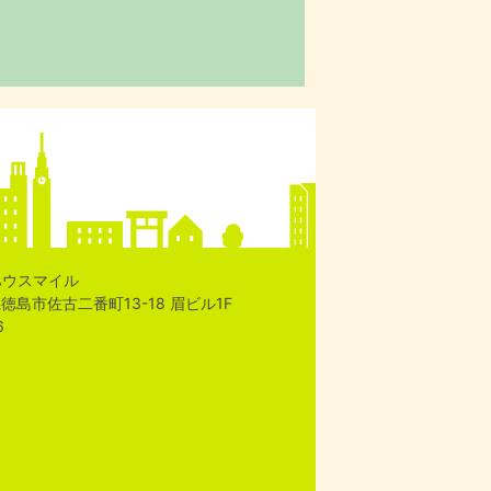
ハウスマイル
島県徳島市佐古二番町13-18 眉ビル1F
6