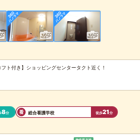
ロフト付き】ショッピングセンタータクト近く！
8
21
看
総合看護学校
歩
分
徒歩
分
物件所在地