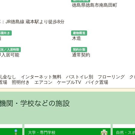
徳島県徳島市南島田町
：JR徳島線 蔵本駅より徒歩8分
部屋向き
建物構造
南
木造
現況／入居時期
契約分類
即入居可能
通常契約
礼金なし インターネット無料 バストイレ別 フローリング ク
置場 照明付き エアコン ケーブルTV バイク置場
大学・専門学校
自然・ス