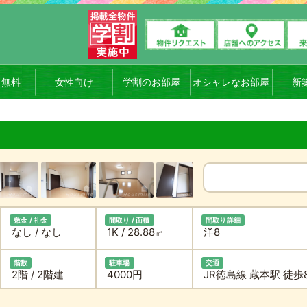
ト無料
女性向け
学割のお部屋
オシャレなお部屋
新
敷金 / 礼金
間取り / 面積
間取り詳細
なし / なし
1K / 28.88
洋8
㎡
階数
駐車場
交通
2階 / 2階建
4000円
JR徳島線 蔵本駅 徒歩