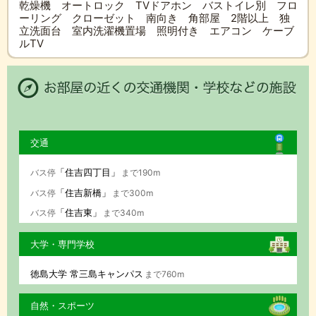
乾燥機 オートロック TVドアホン バストイレ別 フロ
ーリング クローゼット 南向き 角部屋 2階以上 独
立洗面台 室内洗濯機置場 照明付き エアコン ケーブ
ルTV
交通
「住吉四丁目」
バス停
まで190m
「住吉新橋」
バス停
まで300m
「住吉東」
バス停
まで340m
大学・専門学校
徳島大学 常三島キャンパス
まで760m
自然・スポーツ