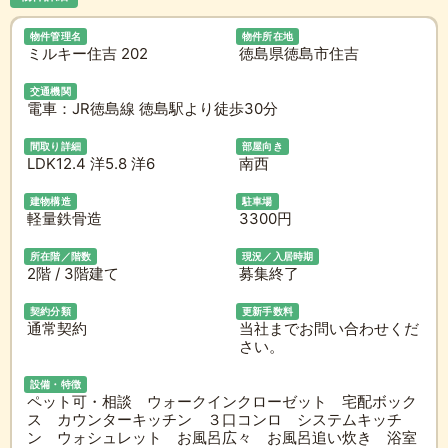
物件管理名
物件所在地
ミルキー住吉 202
徳島県徳島市住吉
交通機関
電車：JR徳島線 徳島駅より徒歩30分
間取り詳細
部屋向き
LDK12.4 洋5.8 洋6
南西
建物構造
駐車場
軽量鉄骨造
3300円
所在階／階数
現況／入居時期
2階 / 3階建て
募集終了
契約分類
更新手数料
通常契約
当社までお問い合わせくだ
さい。
設備・特徴
ペット可・相談 ウォークインクローゼット 宅配ボック
ス カウンターキッチン ３口コンロ システムキッチ
ン ウォシュレット お風呂広々 お風呂追い炊き 浴室