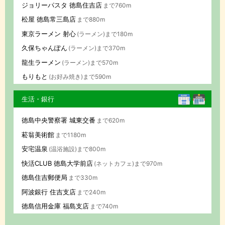
ジョリーパスタ 徳島住吉店
まで760m
松屋 徳島常三島店
まで880m
東京ラーメン 射心
(ラーメン)まで180m
久保ちゃんぽん
(ラーメン)まで370m
龍生ラーメン
(ラーメン)まで570m
もりもと
(お好み焼き)まで590m
生活・銀行
徳島中央警察署 城東交番
まで620m
菘翁美術館
まで1180m
安宅温泉
(温浴施設)まで800m
快活CLUB 徳島大学前店
(ネットカフェ)まで970m
徳島住吉郵便局
まで330m
阿波銀行 住吉支店
まで240m
徳島信用金庫 福島支店
まで740m