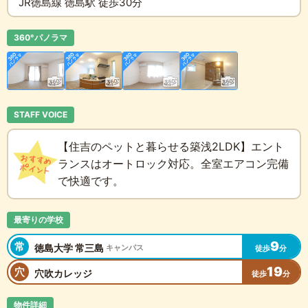
JR徳島線 徳島駅 徒歩30分
360°パノラマ
STAFF VOICE
【住吉のペットと暮らせる築浅2LDK】エント
ランスはオートロック対応。全室エアコン完備
で快適です。
最寄りの学校
9
常
徳島大学 常三島
キャンパス
徒歩
分
19
穴
穴吹カレッジ
徒歩
分
物件詳細