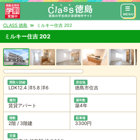
来店予約
お問い合わせ
MENU
CLASS 徳島
ミルキー住吉 202
ミルキー住吉 202
間取り詳細
所在地
LDK12.4 洋5.8 洋6
徳島市住吉
種別
築年数
賃貸アパート
築4年
階数
駐車場
2階 / 3階建
3300円
交通