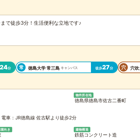
ーまで徒歩3分！生活便利な立地です♪
24
27
常
穴
徳島大学 常三島
穴吹
キャンパス
分
徒歩
分
物件所在地
徳島県徳島市佐古二番町
電車：JR徳島線 佐古駅より徒歩2分
部屋向き
建物構造
東
鉄筋コンクリート造