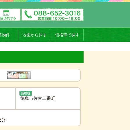
築物件
地図から探す
価格帯で探す
所在地
徳島市佐古二番町
2分