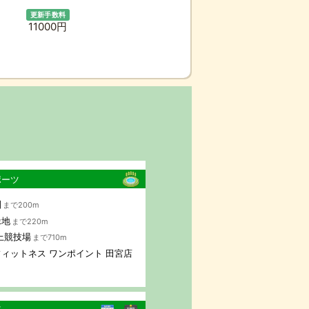
更新手数料
11000円
ポーツ
園
まで200m
緑地
まで220m
上競技場
まで710m
ィットネス ワンポイント 田宮店