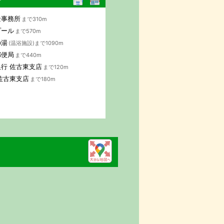
行
金事務所
まで310m
プール
まで570m
の湯
(温浴施設)まで1090m
郵便局
まで440m
行 佐古東支店
まで120m
佐古東支店
まで180m