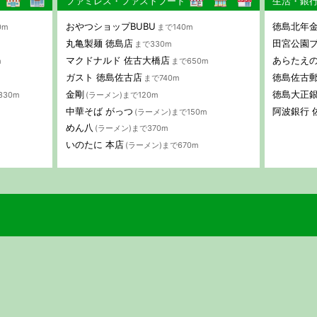
ファミレス・ファストフード
生活・銀
おやつショップBUBU
徳島北年
0m
まで140m
丸亀製麺 徳島店
田宮公園
まで330m
マクドナルド 佐古大橋店
あらたえ
m
まで650m
ガスト 徳島佐古店
徳島佐古
まで740m
金剛
徳島大正銀
330m
(ラーメン)まで120m
中華そば がっつ
阿波銀行 
(ラーメン)まで150m
めん八
(ラーメン)まで370m
いのたに 本店
(ラーメン)まで670m