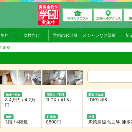
ト無料
女性向け
学割のお部屋
オシャレなお部屋
新
 302
敷金 / 礼金
間取り / 面積
間取り詳細
8.4万円 / 4.2万
1LDK / 41.5
LDK9 和6
㎡
円
階数
駐車場
交通
3階 / 4階建
8800円
JR徳島線 佐古駅 徒歩