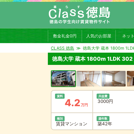
敷金礼金0円
人気のお部屋
ネッ
CLASS 徳島
徳島大学 蔵本 1800m 1LDK
徳島大学 蔵本 1800m 1LDK 302
賃料
共益費
4.2
3000円
万円
種別
築年数
賃貸マンション
築42年