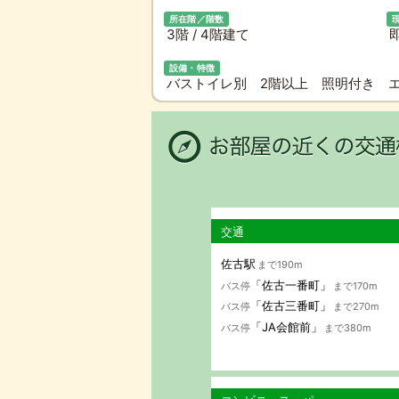
所在階／階数
3階 / 4階建て
設備・特徴
バストイレ別 2階以上 照明付き 
交通
佐古駅
まで190m
「佐古一番町」
バス停
まで170m
「佐古三番町」
バス停
まで270m
「JA会館前」
バス停
まで380m