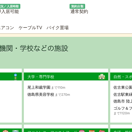
現況／入居時期
契約分類
即入居可能
通常契約
エアコン ケーブルTV バイク置場
大学・専門学校
自然・ス
尾上和裁学園
佐古東公
まで110m
徳島県美容学校
佐古駅東
まで270m
徳島市 陸
ゴルフ＆フ
まで1120m