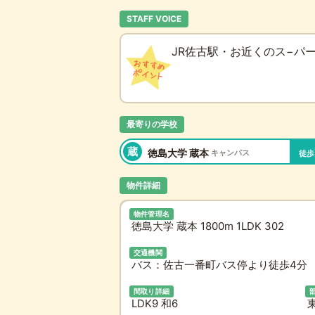
STAFF VOICE
JR佐古駅・お近くのス−パ
最寄りの学校
蔵
徳島大学 蔵本
キャンパス
徒歩
物件詳細
物件管理名
徳島大学 蔵本 1800m 1LDK 302
交通機関
バス：佐古一番町バス停より徒歩4分 
間取り詳細
LDK9 和6