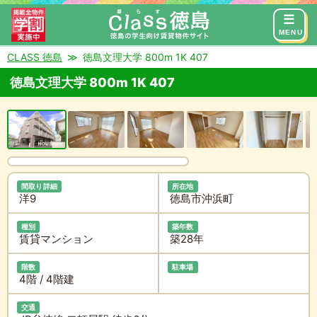
来店予約
お問い合わせ
MENU
CLASS 徳島
徳島文理大学 800m 1K 407
徳島文理大学 800m 1K 407
間取り詳細
所在地
洋9
徳島市沖浜町
種別
築年数
賃貸マンション
築28年
階数
駐車場
4階 / 4階建
交通