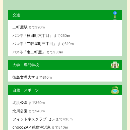
交通
二軒屋駅
まで390m
「秋田町六丁目」
バス停
まで250m
「二軒屋町三丁目」
バス停
まで310m
「南二軒屋」
バス停
まで330m
大学・専門学校
徳島文理大学
まで810m
自然・スポーツ
北浜公園
まで360m
北川公園
まで540m
フィットネスクラブ セレ
まで430m
chocoZAP 徳島沖浜東
まで840m