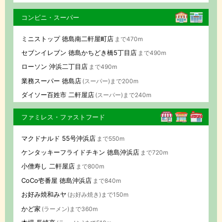
コンビニ・スーパー
ミニストップ 徳島南二軒屋町店
まで470m
セブンイレブン 徳島かちどき橋5丁目店
まで490m
ローソン 沖浜二丁目店
まで490m
業務スーパー 徳島店
(スーパー)まで200m
ダイソー百姓市 二軒屋店
(スーパー)まで240m
ファミレス・ファストフード
マクドナルド 55号沖浜店
まで550m
ケンタッキーフライドチキン 徳島沖浜店
まで720m
小僧寿し 二軒屋店
まで800m
CoCo壱番屋 徳島沖浜店
まで840m
お好み焼和みヤ
(お好み焼き)まで150m
かど家
(ラーメン)まで360m