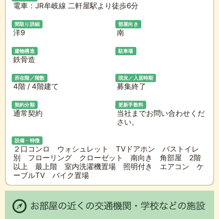
電車：JR牟岐線 二軒屋駅より徒歩6分
間取り詳細
部屋向き
洋9
南
建物構造
駐車場
鉄骨造
所在階／階数
現況／入居時期
4階 / 4階建て
募集終了
契約分類
更新手数料
通常契約
当社までお問い合わせくだ
さい。
設備・特徴
２口コンロ ウォシュレット TVドアホン バストイレ
別 フローリング クローゼット 南向き 角部屋 2階
以上 最上階 室内洗濯機置場 照明付き エアコン ケ
ーブルTV バイク置場