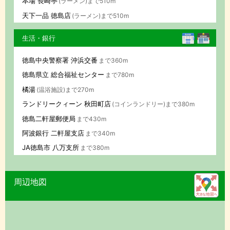
本場 長崎亭
(ラーメン)まで510m
天下一品 徳島店
(ラーメン)まで510m
生活・銀行
徳島中央警察署 沖浜交番
まで360m
徳島県立 総合福祉センター
まで780m
橘湯
(温浴施設)まで270m
ランドリークィーン 秋田町店
(コインランドリー)まで380m
徳島二軒屋郵便局
まで430m
阿波銀行 二軒屋支店
まで340m
JA徳島市 八万支所
まで380m
周辺地図