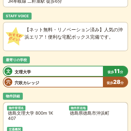
JR牟岐線 二軒屋駅 徒歩6分
STAFF VOICE
【ネット無料・リノベーション済み】人気の沖
浜エリア！便利な宅配ボックス完備です。
最寄りの学校
11
文
文理大学
徒歩
分
28
穴
穴吹カレッジ
徒歩
分
物件詳細
物件管理名
物件所在地
徳島文理大学 800m 1K
徳島県徳島市沖浜町
407
交通機関