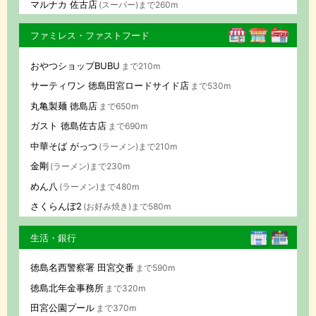
マルナカ 佐古店
(スーパー)まで260m
ファミレス・ファストフード
おやつショップBUBU
まで210m
サーティワン 徳島田宮ロードサイド店
まで530m
丸亀製麺 徳島店
まで650m
ガスト 徳島佐古店
まで690m
中華そば がっつ
(ラーメン)まで210m
金剛
(ラーメン)まで230m
めん八
(ラーメン)まで480m
さくらんぼ2
(お好み焼き)まで580m
生活・銀行
徳島名西警察署 田宮交番
まで590m
徳島北年金事務所
まで320m
田宮公園プール
まで370m