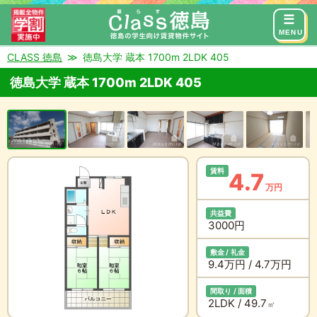
来店予約
お問い合わせ
MENU
CLASS 徳島
徳島大学 蔵本 1700m 2LDK 405
徳島大学 蔵本 1700m 2LDK 405
賃料
4.7
万円
共益費
3000円
敷金 / 礼金
9.4万円 / 4.7万円
間取り / 面積
2LDK / 49.7
㎡