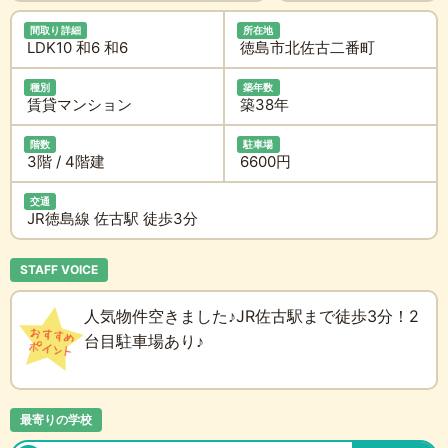
間取り詳細
所在地
LDK10 和6 和6
徳島市北佐古二番町
種別
築年数
賃貸マンション
築38年
階数
駐車場
3階 / 4階建
6600円
交通
JR徳島線 佐古駅 徒歩3分
STAFF VOICE
人気物件空きました♪JR佐古駅まで徒歩3分！2
台目駐車場あり♪
最寄りの学校