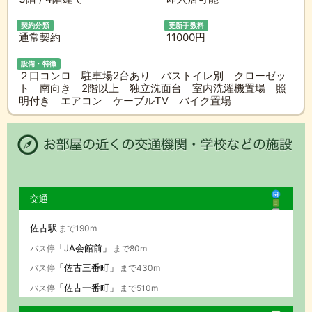
契約分類
更新手数料
通常契約
11000円
設備・特徴
２口コンロ 駐車場2台あり バストイレ別 クローゼッ
ト 南向き 2階以上 独立洗面台 室内洗濯機置場 照
明付き エアコン ケーブルTV バイク置場
交通
佐古駅
まで190m
「JA会館前」
バス停
まで80m
「佐古三番町」
バス停
まで430m
「佐古一番町」
バス停
まで510m