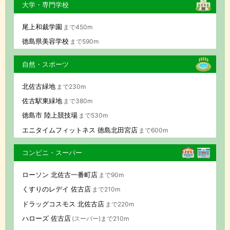
大学・専門学校
尾上和裁学園
まで450m
徳島県美容学校
まで590m
自然・スポーツ
北佐古緑地
まで230m
佐古駅東緑地
まで380m
徳島市 陸上競技場
まで530m
エニタイムフィットネス 徳島北田宮店
まで600m
コンビニ・スーパー
ローソン 北佐古一番町店
まで90m
くすりのレデイ 佐古店
まで210m
ドラッグコスモス 北佐古店
まで220m
ハローズ 佐古店
(スーパー)まで210m