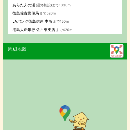
あらたえの湯
(温浴施設)まで1030m
徳島佐古郵便局
まで520m
JAバンク徳島信連 本所
まで150m
徳島大正銀行 佐古東支店
まで420m
周辺地図