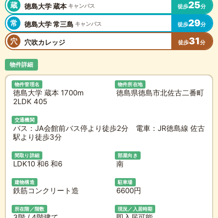
25
蔵
徳島大学 蔵本
キャンパス
徒歩
分
29
常
徳島大学 常三島
キャンパス
徒歩
分
31
穴
穴吹カレッジ
徒歩
分
物件詳細
物件管理名
物件所在地
徳島大学 蔵本 1700m
徳島県徳島市北佐古二番町
2LDK 405
交通機関
バス：JA会館前バス停より徒歩2分 電車：JR徳島線 佐古
駅より徒歩3分
間取り詳細
部屋向き
LDK10 和6 和6
南
建物構造
駐車場
鉄筋コンクリート造
6600円
所在階／階数
現況／入居時期
3階 / 4階建て
即入居可能