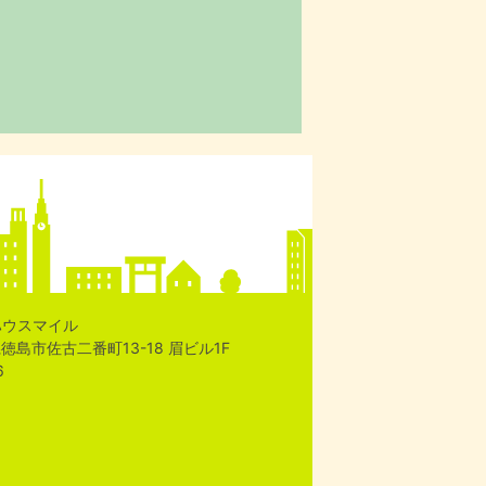
ハウスマイル
島県徳島市佐古二番町13-18 眉ビル1F
6