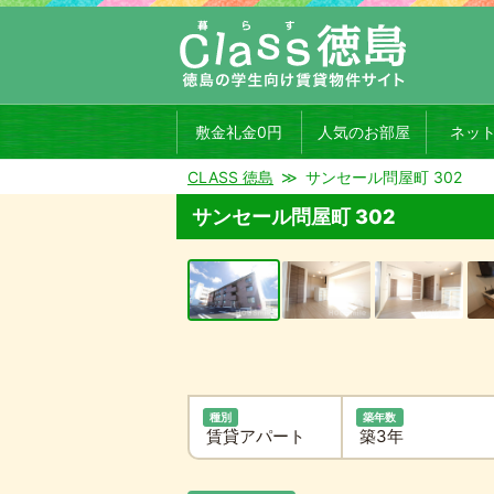
敷金礼金0円
人気のお部屋
ネッ
CLASS 徳島
サンセール問屋町 302
サンセール問屋町 302
種別
築年数
賃貸アパート
築3年