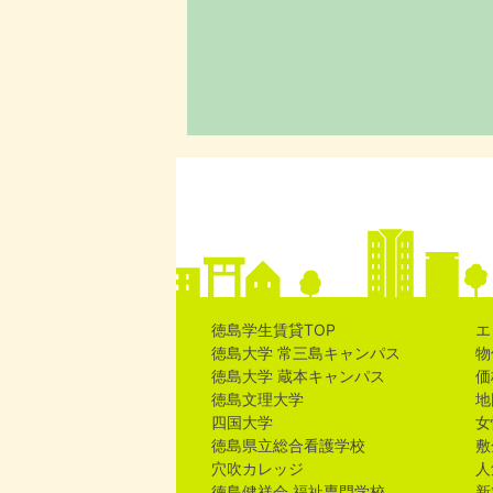
徳島学生賃貸TOP
エ
徳島大学 常三島キャンパス
物
徳島大学 蔵本キャンパス
価
徳島文理大学
地
四国大学
女
徳島県立総合看護学校
敷
穴吹カレッジ
人
徳島健祥会 福祉専門学校
新