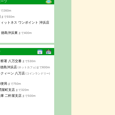
ポーツ
で260m
園
まで550m
ィットネス ワンポイント 沖浜店
AP 徳島沖浜東
まで400m
行
察署 八万交番
まで530m
B 徳島沖浜店
(ネットカフェ)まで600m
クィーン 八万店
(コインランドリー)
郵便局
まで750m
問屋町支店
まで320m
庫 二軒屋支店
まで500m