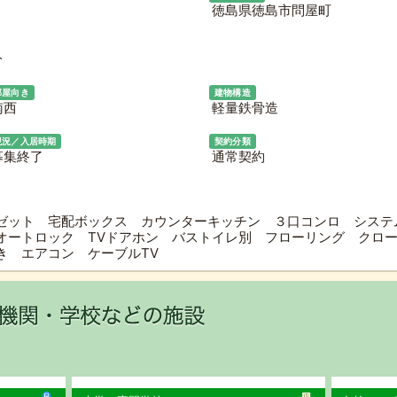
徳島県徳島市問屋町
分
部屋向き
建物構造
南西
軽量鉄骨造
現況／入居時期
契約分類
募集終了
通常契約
ゼット 宅配ボックス カウンターキッチン ３口コンロ システ
オートロック TVドアホン バストイレ別 フローリング クロ
き エアコン ケーブルTV