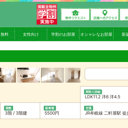
ト無料
女性向け
学割のお部屋
オシャレなお部屋
新
間取り詳細
LDK11.2 洋6 洋4.5
階数
駐車場
交通
3階 / 3階建
5500円
JR牟岐線 二軒屋駅 徒