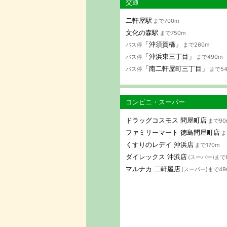
交通
二軒屋駅
まで700m
文化の森駅
まで750m
「沖須賀橋」
バス停
まで260m
「沖浜東三丁目」
バス停
まで490m
「南二軒屋町三丁目」
バス停
まで5
コンビニ・スーパー
ドラッグコスモス 問屋町店
まで90
ファミリーマート 徳島問屋町店
ま
くすりのレデイ 沖浜店
まで170m
ダイレックス 沖浜店
(スーパー)まで
マルナカ 二軒屋店
(スーパー)まで49