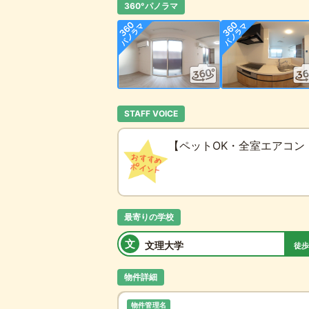
360°パノラマ
STAFF VOICE
【ペットOK・全室エアコン
最寄りの学校
文
文理大学
徒歩
物件詳細
物件管理名