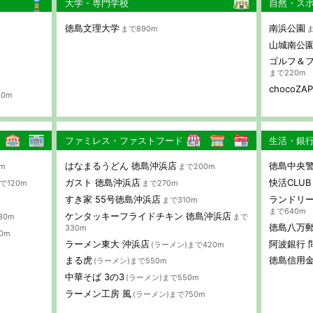
大学・専門学校
自然・ス
徳島文理大学
南浜公園
まで890m
ま
山城南公
ゴルフ＆フ
まで220m
chocoZ
40m
ファミレス・ファストフード
生活・銀
はなまるうどん 徳島沖浜店
徳島中央警
m
まで200m
ガスト 徳島沖浜店
快活CLU
で120m
まで270m
すき家 55号徳島沖浜店
ランドリー
まで310m
まで640m
ケンタッキーフライドチキン 徳島沖浜店
80m
まで
徳島八万
330m
0m
ラーメン東大 沖浜店
阿波銀行 
(ラーメン)まで420m
まる虎
徳島信用金
(ラーメン)まで550m
中華そば 3の3
(ラーメン)まで550m
ラーメン工房 風
(ラーメン)まで750m