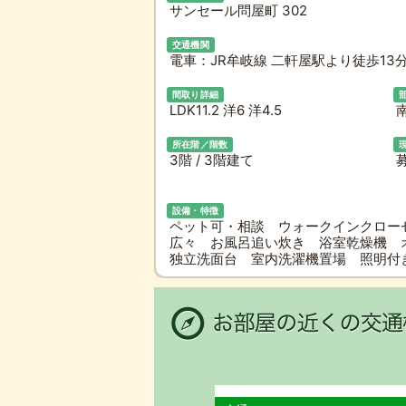
サンセール問屋町 302
交通機関
電車：JR牟岐線 二軒屋駅より徒歩13
間取り詳細
LDK11.2 洋6 洋4.5
所在階／階数
3階 / 3階建て
設備・特徴
ペット可・相談 ウォークインクロー
広々 お風呂追い炊き 浴室乾燥機 
独立洗面台 室内洗濯機置場 照明付