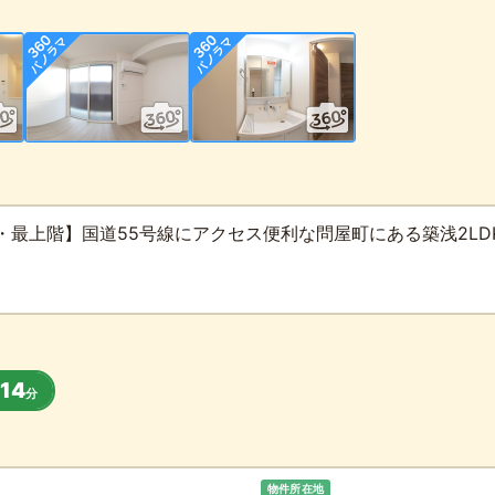
・最上階】国道55号線にアクセス便利な問屋町にある築浅2LD
14
分
物件所在地