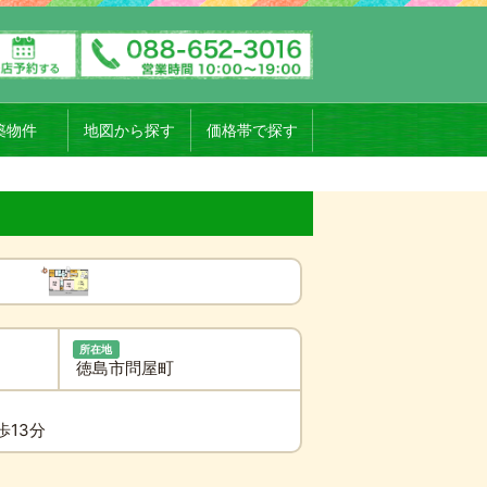
築物件
地図から探す
価格帯で探す
所在地
徳島市問屋町
歩13分