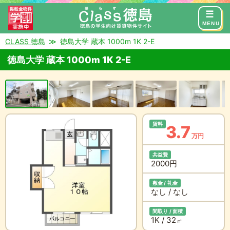
来店予約
お問い合わせ
MENU
CLASS 徳島
徳島大学 蔵本 1000m 1K 2-E
徳島大学 蔵本 1000m 1K 2-E
賃料
3.7
万円
共益費
2000円
敷金 / 礼金
なし / なし
間取り / 面積
1K / 32
㎡