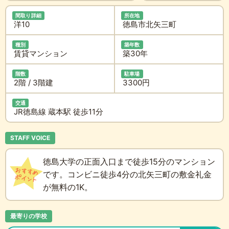
間取り詳細
所在地
洋10
徳島市北矢三町
種別
築年数
賃貸マンション
築30年
階数
駐車場
2階 / 3階建
3300円
交通
JR徳島線 蔵本駅 徒歩11分
STAFF VOICE
徳島大学の正面入口まで徒歩15分のマンション
です。コンビニ徒歩4分の北矢三町の敷金礼金
が無料の1K。
最寄りの学校