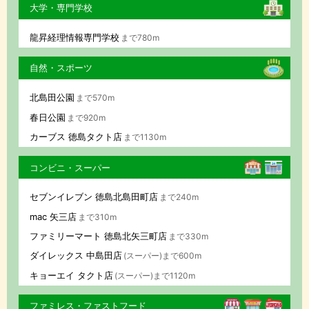
大学・専門学校
龍昇経理情報専門学校
まで780m
自然・スポーツ
北島田公園
まで570m
春日公園
まで920m
カーブス 徳島タクト店
まで1130m
コンビニ・スーパー
セブンイレブン 徳島北島田町店
まで240m
mac 矢三店
まで310m
ファミリーマート 徳島北矢三町店
まで330m
ダイレックス 中島田店
(スーパー)まで600m
キョーエイ タクト店
(スーパー)まで1120m
ファミレス・ファストフード