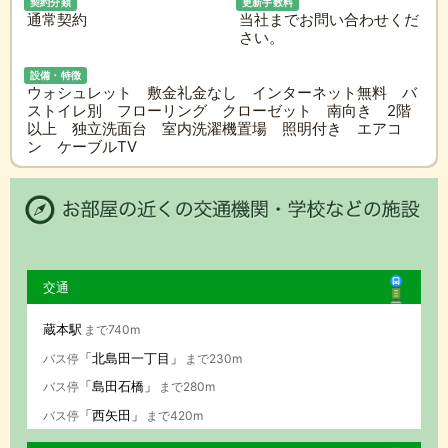
契約分類
更新手数料
通常契約
当社までお問い合わせくだ
さい。
設備・特徴
ウォシュレット 敷金礼金なし インターネット無料 バ
ストイレ別 フローリング クローゼット 南向き 2階
以上 独立洗面台 室内洗濯機置場 照明付き エアコ
ン ケーブルTV
交通
蔵本駅
まで740m
「北島田一丁目」
バス停
まで230m
「島田石橋」
バス停
まで280m
「西矢田」
バス停
まで420m