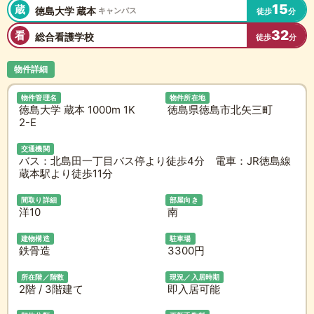
15
蔵
徳島大学 蔵本
キャンパス
徒歩
分
32
看
総合看護学校
徒歩
分
物件詳細
物件管理名
物件所在地
徳島大学 蔵本 1000m 1K
徳島県徳島市北矢三町
2-E
交通機関
バス：北島田一丁目バス停より徒歩4分 電車：JR徳島線
蔵本駅より徒歩11分
間取り詳細
部屋向き
洋10
南
建物構造
駐車場
鉄骨造
3300円
所在階／階数
現況／入居時期
2階 / 3階建て
即入居可能