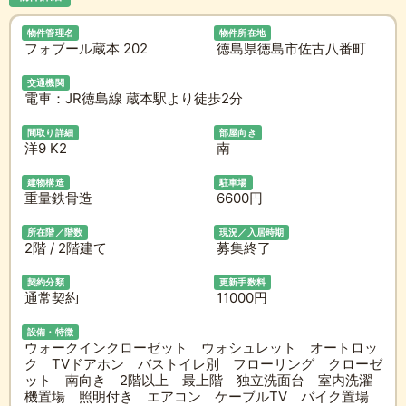
物件管理名
物件所在地
フォブール蔵本 202
徳島県徳島市佐古八番町
交通機関
電車：JR徳島線 蔵本駅より徒歩2分
間取り詳細
部屋向き
洋9 K2
南
建物構造
駐車場
重量鉄骨造
6600円
所在階／階数
現況／入居時期
2階 / 2階建て
募集終了
契約分類
更新手数料
通常契約
11000円
設備・特徴
ウォークインクローゼット ウォシュレット オートロッ
ク TVドアホン バストイレ別 フローリング クローゼ
ット 南向き 2階以上 最上階 独立洗面台 室内洗濯
機置場 照明付き エアコン ケーブルTV バイク置場