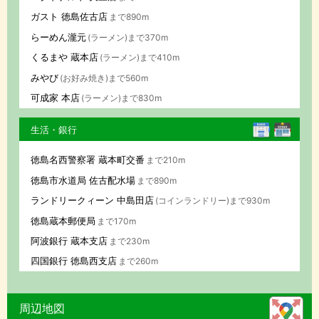
ガスト 徳島佐古店
まで890m
らーめん瀧元
(ラーメン)まで370m
くるまや 蔵本店
(ラーメン)まで410m
みやび
(お好み焼き)まで560m
可成家 本店
(ラーメン)まで830m
生活・銀行
徳島名西警察署 蔵本町交番
まで210m
徳島市水道局 佐古配水場
まで890m
ランドリークィーン 中島田店
(コインランドリー)まで930m
徳島蔵本郵便局
まで170m
阿波銀行 蔵本支店
まで230m
四国銀行 徳島西支店
まで260m
周辺地図