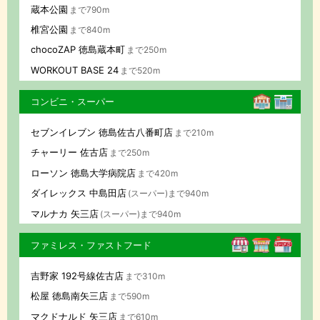
蔵本公園
まで790m
椎宮公園
まで840m
chocoZAP 徳島蔵本町
まで250m
WORKOUT BASE 24
まで520m
コンビニ・スーパー
セブンイレブン 徳島佐古八番町店
まで210m
チャーリー 佐古店
まで250m
ローソン 徳島大学病院店
まで420m
ダイレックス 中島田店
(スーパー)まで940m
マルナカ 矢三店
(スーパー)まで940m
ファミレス・ファストフード
吉野家 192号線佐古店
まで310m
松屋 徳島南矢三店
まで590m
マクドナルド 矢三店
まで610m