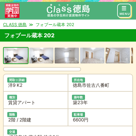
来店予約
お問い合わせ
MENU
CLASS 徳島
フォブール蔵本 202
フォブール蔵本 202
間取り詳細
所在地
洋9 K2
徳島市佐古八番町
種別
築年数
賃貸アパート
築23年
階数
駐車場
2階 / 2階建
6600円
交通