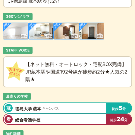
JR徳島線 蔵本駅 徒歩2分
360°パノラマ
STAFF VOICE
【ネット無料・オートロック・宅配BOX完備】
JR蔵本駅や国道192号線が徒歩約2分★人気の2
階★
最寄りの学校
5
蔵
徳島大学 蔵本
キャンパス
徒歩
分
24
看
総合看護学校
徒歩
分
物件詳細