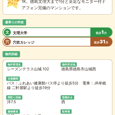
1K。徳島文理大まで1分と至近なモニター付ド
アフォン完備のマンションです。
最寄りの学校
1
文
文理大学
徒歩
分
31
穴
穴吹カレッジ
徒歩
分
物件詳細
物件管理名
物件所在地
シーズンテラス山城 102
徳島県徳島市山城西
交通機関
バス：ふれあい健康館バス停より徒歩5分 電車：JR牟岐
線 二軒屋駅より徒歩19分
間取り詳細
部屋向き
洋7.5
西
建物構造
駐車場