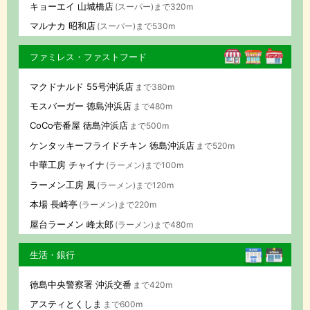
キョーエイ 山城橋店
(スーパー)まで320m
マルナカ 昭和店
(スーパー)まで530m
ファミレス・ファストフード
マクドナルド 55号沖浜店
まで380m
モスバーガー 徳島沖浜店
まで480m
CoCo壱番屋 徳島沖浜店
まで500m
ケンタッキーフライドチキン 徳島沖浜店
まで520m
中華工房 チャイナ
(ラーメン)まで100m
ラーメン工房 風
(ラーメン)まで120m
本場 長崎亭
(ラーメン)まで220m
屋台ラーメン 峰太郎
(ラーメン)まで480m
生活・銀行
徳島中央警察署 沖浜交番
まで420m
アスティとくしま
まで600m