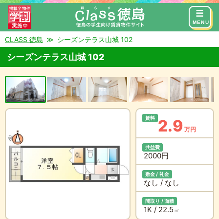
来店予約
お問い合わせ
MENU
CLASS 徳島
シーズンテラス山城 102
シーズンテラス山城 102
賃料
2.9
万円
共益費
2000円
敷金 / 礼金
なし / なし
間取り / 面積
1K / 22.5
㎡