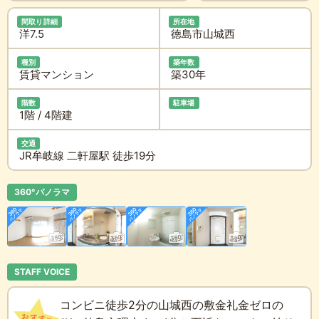
間取り詳細
所在地
洋7.5
徳島市山城西
種別
築年数
賃貸マンション
築30年
階数
駐車場
1階 / 4階建
交通
JR牟岐線 二軒屋駅 徒歩19分
360°パノラマ
STAFF VOICE
コンビニ徒歩2分の山城西の敷金礼金ゼロの