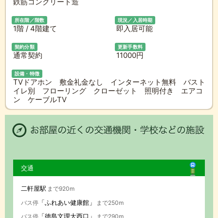
鉄筋コンクリート造
所在階／階数
現況／入居時期
1階 / 4階建て
即入居可能
契約分類
更新手数料
通常契約
11000円
設備・特徴
TVドアホン 敷金礼金なし インターネット無料 バスト
イレ別 フローリング クローゼット 照明付き エアコ
ン ケーブルTV
交通
二軒屋駅
まで920m
「ふれあい健康館」
バス停
まで250m
「徳島文理大西口」
バス停
まで290m