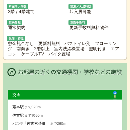
所在階／階数
現況／入居時期
2階 / 4階建て
即入居可能
契約分類
更新手数料
通常契約
更新手数料無料物件
設備・特徴
敷金礼金なし 更新料無料 バストイレ別 フローリン
グ 南向き 2階以上 室内洗濯機置場 照明付き エア
コン ケーブルTV バイク置場
交通
蔵本駅
まで920m
佐古駅
まで1060m
「佐古六番町」
バス停
まで260m