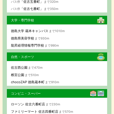
「佐古五番町」
バス停
まで320m
「佐古七番町」
バス停
まで350m
大学・専門学校
徳島大学 蔵本キャンパス
まで1010m
徳島県美容学校
まで930m
龍昇経理情報専門学校
まで990m
自然・スポーツ
佐古西公園
まで470m
椎宮公園
まで510m
chocoZAP 徳島蔵本町
まで910m
コンビニ・スーパー
ローソン 佐古六番町店
まで230m
ファミリーマート 佐古四番町店
まで570m