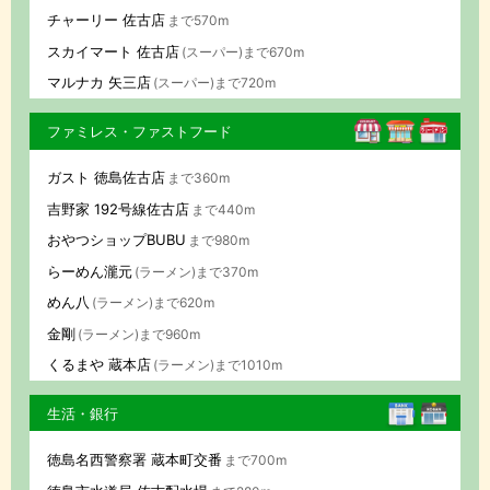
チャーリー 佐古店
まで570m
スカイマート 佐古店
(スーパー)まで670m
マルナカ 矢三店
(スーパー)まで720m
ファミレス・ファストフード
ガスト 徳島佐古店
まで360m
吉野家 192号線佐古店
まで440m
おやつショップBUBU
まで980m
らーめん瀧元
(ラーメン)まで370m
めん八
(ラーメン)まで620m
金剛
(ラーメン)まで960m
くるまや 蔵本店
(ラーメン)まで1010m
生活・銀行
徳島名西警察署 蔵本町交番
まで700m