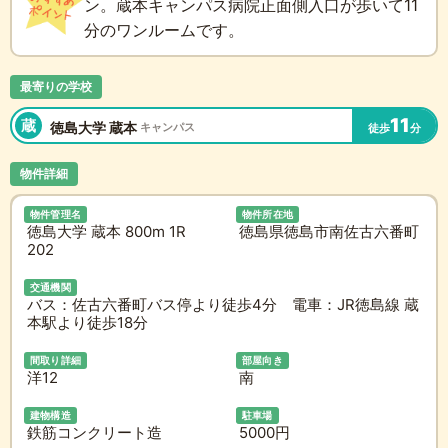
ン。蔵本キャンパス病院正面側入口が歩いて11
分のワンルームです。
最寄りの学校
11
蔵
徳島大学 蔵本
キャンパス
徒歩
分
物件詳細
物件管理名
物件所在地
徳島大学 蔵本 800m 1R
徳島県徳島市南佐古六番町
202
交通機関
バス：佐古六番町バス停より徒歩4分 電車：JR徳島線 蔵
本駅より徒歩18分
間取り詳細
部屋向き
洋12
南
建物構造
駐車場
鉄筋コンクリート造
5000円