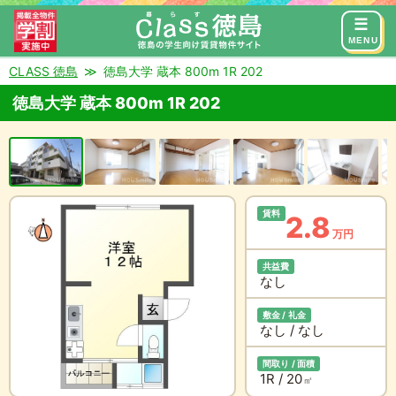
来店予約
お問い合わせ
MENU
CLASS 徳島
徳島大学 蔵本 800m 1R 202
徳島大学 蔵本 800m 1R 202
賃料
2.8
万円
共益費
なし
敷金 / 礼金
なし / なし
間取り / 面積
1R / 20
㎡