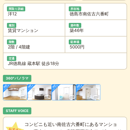
間取り詳細
所在地
洋12
徳島市南佐古六番町
種別
築年数
賃貸マンション
築46年
階数
駐車場
2階 / 4階建
5000円
交通
JR徳島線 蔵本駅 徒歩18分
360°パノラマ
STAFF VOICE
コンビニも近い南佐古六番町にあるマンショ