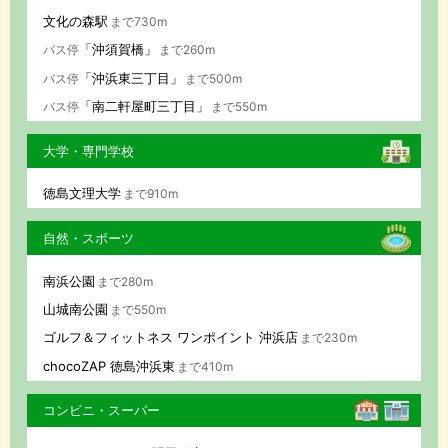
文化の森駅
まで730m
「沖須賀橋」
バス停
まで260m
「沖浜東三丁目」
バス停
まで500m
「南二軒屋町三丁目」
バス停
まで550m
大学・専門学校
徳島文理大学
まで910m
自然・スポーツ
南浜公園
まで280m
山城南公園
まで550m
ゴルフ＆フィットネス ワンポイント 沖浜店
まで230m
chocoZAP 徳島沖浜東
まで410m
コンビニ・スーパー