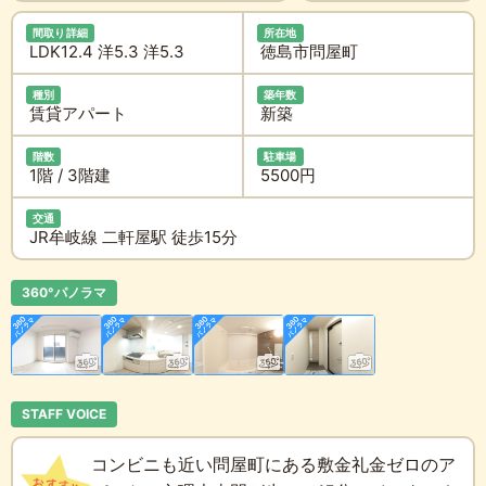
間取り詳細
所在地
LDK12.4 洋5.3 洋5.3
徳島市問屋町
種別
築年数
賃貸アパート
新築
階数
駐車場
1階 / 3階建
5500円
交通
JR牟岐線 二軒屋駅 徒歩15分
360°パノラマ
STAFF VOICE
コンビニも近い問屋町にある敷金礼金ゼロのア