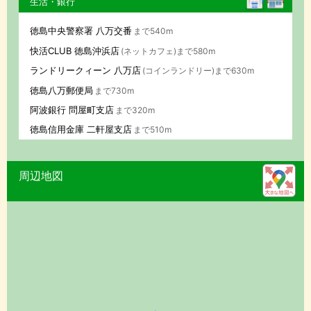
生活・銀行
徳島中央警察署 八万交番
まで540m
快活CLUB 徳島沖浜店
(ネットカフェ)まで580m
ランドリークィーン 八万店
(コインランドリー)まで630m
徳島八万郵便局
まで730m
阿波銀行 問屋町支店
まで320m
徳島信用金庫 二軒屋支店
まで510m
周辺地図