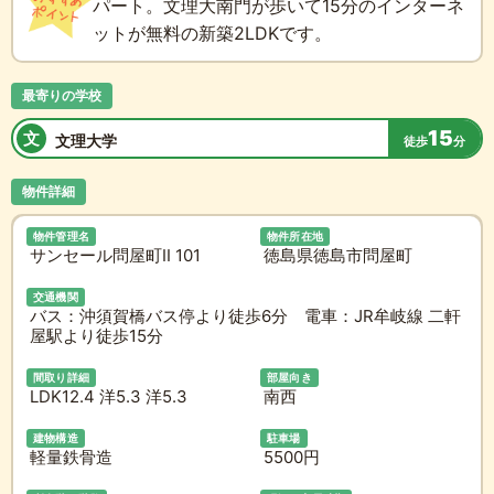
パート。文理大南門が歩いて15分のインターネ
ットが無料の新築2LDKです。
最寄りの学校
15
文
文理大学
徒歩
分
物件詳細
物件管理名
物件所在地
サンセール問屋町II 101
徳島県徳島市問屋町
交通機関
バス：沖須賀橋バス停より徒歩6分 電車：JR牟岐線 二軒
屋駅より徒歩15分
間取り詳細
部屋向き
LDK12.4 洋5.3 洋5.3
南西
建物構造
駐車場
軽量鉄骨造
5500円