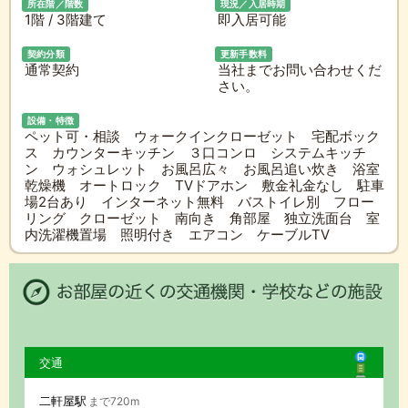
所在階／階数
現況／入居時期
1階 / 3階建て
即入居可能
契約分類
更新手数料
通常契約
当社までお問い合わせくだ
さい。
設備・特徴
ペット可・相談 ウォークインクローゼット 宅配ボック
ス カウンターキッチン ３口コンロ システムキッチ
ン ウォシュレット お風呂広々 お風呂追い炊き 浴室
乾燥機 オートロック TVドアホン 敷金礼金なし 駐車
場2台あり インターネット無料 バストイレ別 フロー
リング クローゼット 南向き 角部屋 独立洗面台 室
内洗濯機置場 照明付き エアコン ケーブルTV
交通
二軒屋駅
まで720m