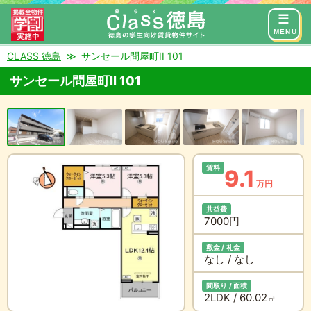
来店予約
お問い合わせ
MENU
CLASS 徳島
サンセール問屋町II 101
サンセール問屋町II 101
賃料
9.1
万円
共益費
7000円
敷金 / 礼金
なし / なし
間取り / 面積
2LDK / 60.02
㎡