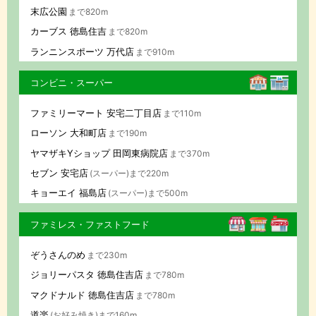
末広公園
まで820m
カーブス 徳島住吉
まで820m
ランニンスポーツ 万代店
まで910m
コンビニ・スーパー
ファミリーマート 安宅二丁目店
まで110m
ローソン 大和町店
まで190m
ヤマザキYショップ 田岡東病院店
まで370m
セブン 安宅店
(スーパー)まで220m
キョーエイ 福島店
(スーパー)まで500m
ファミレス・ファストフード
ぞうさんのめ
まで230m
ジョリーパスタ 徳島住吉店
まで780m
マクドナルド 徳島住吉店
まで780m
道楽
(お好み焼き)まで160m