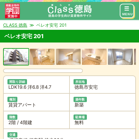
来店予約
お問い合わせ
MENU
CLASS 徳島
ベレオ安宅 201
ベレオ安宅 201
間取り詳細
所在地
LDK19.6 洋6.8 洋4.7
徳島市安宅
種別
築年数
賃貸アパート
新築
階数
駐車場
2階 / 4階建
無料
交通