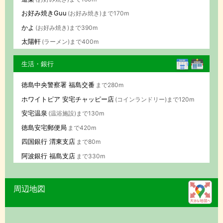
お好み焼きGuu
(お好み焼き)まで170m
かよ
(お好み焼き)まで390m
太陽軒
(ラーメン)まで400m
生活・銀行
徳島中央警察署 福島交番
まで280m
ホワイトピア 安宅チャッピー店
(コインランドリー)まで120m
安宅温泉
(温浴施設)まで130m
徳島安宅郵便局
まで420m
四国銀行 渭東支店
まで80m
阿波銀行 福島支店
まで330m
周辺地図