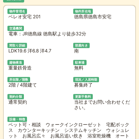
物件管理名
物件所在地
ベレオ安宅 201
徳島県徳島市安宅
交通機関
電車：JR徳島線 徳島駅より徒歩32分
間取り詳細
部屋向き
LDK19.6 洋6.8 洋4.7
南
建物構造
駐車場
重量鉄骨造
無料
所在階／階数
現況／入居時期
2階 / 4階建て
募集終了
契約分類
更新手数料
通常契約
当社までお問い合わせくだ
さい。
設備・特徴
ペット可・相談 ウォークインクローゼット 宅配ボック
ス カウンターキッチン システムキッチン ウォシュレ
ット お風呂広々 お風呂追い炊き 浴室乾燥機 オート