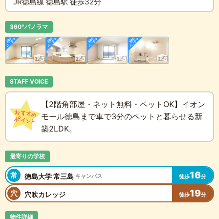
JR徳島線 徳島駅 徒歩32分
360°パノラマ
STAFF VOICE
【2階角部屋・ネット無料・ペットOK】イオン
モール徳島まで車で3分のペットと暮らせる新
築2LDK。
最寄りの学校
16
常
徳島大学 常三島
キャンパス
徒歩
分
19
穴
穴吹カレッジ
徒歩
分
物件詳細