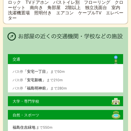
ロック TVドアホン バストイレ別 フローリング クロ
ーゼット 南向き 角部屋 2階以上 独立洗面台 室内
洗濯機置場 照明付き エアコン ケーブルTV エレベー
ター
交通
「安宅一丁目」
バス停
まで50m
「安宅新橋」
バス停
まで210m
「福島明神前」
バス停
まで280m
大学・専門学校
自然・スポーツ
福島住吉緑地
まで550m