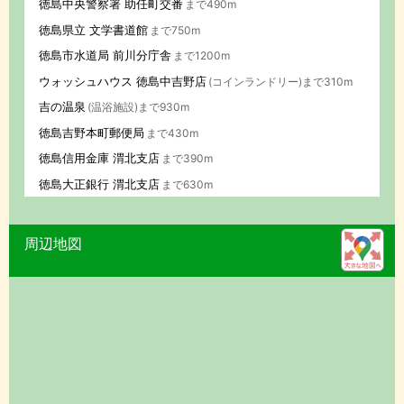
徳島中央警察署 助任町交番
まで490m
徳島県立 文学書道館
まで750m
徳島市水道局 前川分庁舎
まで1200m
ウォッシュハウス 徳島中吉野店
(コインランドリー)まで310m
吉の温泉
(温浴施設)まで930m
徳島吉野本町郵便局
まで430m
徳島信用金庫 渭北支店
まで390m
徳島大正銀行 渭北支店
まで630m
周辺地図