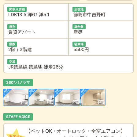
間取り詳細
所在地
LDK13.5 洋6.1 洋5.1
徳島市中吉野町
種別
築年数
賃貸アパート
新築
階数
駐車場
2階 / 3階建
5500円
交通
JR徳島線 徳島駅 徒歩26分
360°パノラマ
STAFF VOICE
【ペットOK・オートロック・全室エアコン】