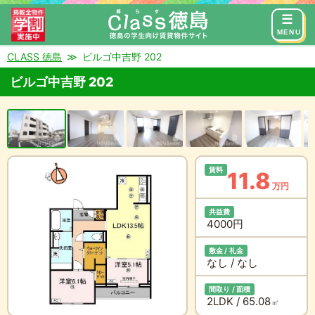
来店予約
お問い合わせ
MENU
CLASS 徳島
ビルゴ中吉野 202
ビルゴ中吉野 202
賃料
11.8
万円
共益費
4000円
敷金 / 礼金
なし / なし
間取り / 面積
2LDK / 65.08
㎡