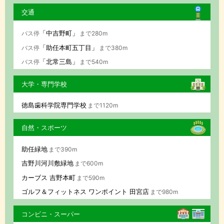
交通
「中吉野町」
バス停
まで280m
「助任本町五丁目」
バス停
まで380m
「北常三島」
バス停
まで540m
大学・専門学校
徳島歯科学院専門学校
まで1120m
自然・スポーツ
助任緑地
まで390m
吉野川河川敷緑地
まで600m
カーブス 吉野本町
まで590m
ゴルフ＆フィットネス ワンポイント 田宮店
まで980m
コンビニ・スーパー