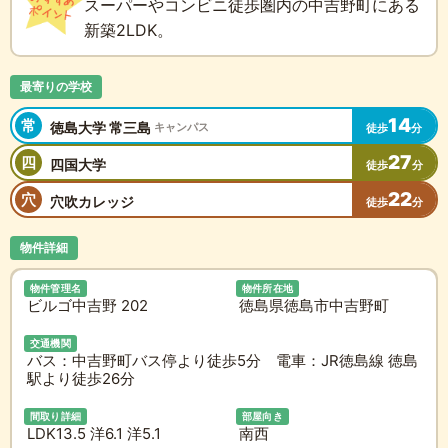
スーパーやコンビニ徒歩圏内の中吉野町にある
新築2LDK。
最寄りの学校
14
常
徳島大学 常三島
キャンパス
徒歩
分
27
四
四国大学
徒歩
分
22
穴
穴吹カレッジ
徒歩
分
物件詳細
物件管理名
物件所在地
ビルゴ中吉野 202
徳島県徳島市中吉野町
交通機関
バス：中吉野町バス停より徒歩5分 電車：JR徳島線 徳島
駅より徒歩26分
間取り詳細
部屋向き
LDK13.5 洋6.1 洋5.1
南西