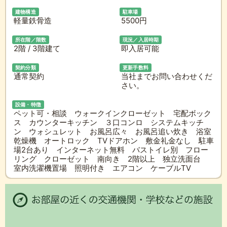
建物構造
駐車場
軽量鉄骨造
5500円
所在階／階数
現況／入居時期
2階 / 3階建て
即入居可能
契約分類
更新手数料
通常契約
当社までお問い合わせくだ
さい。
設備・特徴
ペット可・相談 ウォークインクローゼット 宅配ボック
ス カウンターキッチン ３口コンロ システムキッチ
ン ウォシュレット お風呂広々 お風呂追い炊き 浴室
乾燥機 オートロック TVドアホン 敷金礼金なし 駐車
場2台あり インターネット無料 バストイレ別 フロー
リング クローゼット 南向き 2階以上 独立洗面台
室内洗濯機置場 照明付き エアコン ケーブルTV