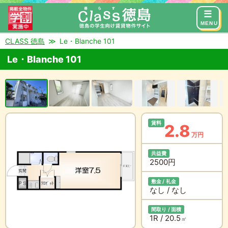
来店予約
お問い合わせ
MENU
CLASS 徳島
Le・Blanche 101
Le・Blanche 101
賃料
2.8
万円
共益費
2500円
敷金 / 礼金
なし / なし
間取り / 面積
1R / 20.5
㎡