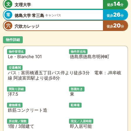
14
文
文理大学
徒歩
分
26
常
徳島大学 常三島
キャンパス
徒歩
分
20
穴
穴吹カレッジ
徒歩
分
物件詳細
物件管理名
物件所在地
Le・Blanche 101
徳島県徳島市明神町
交通機関
バス：富田橋通五丁目バス停より徒歩3分 電車：JR牟岐
線 阿波富田駅より徒歩8分
間取り詳細
部屋向き
洋7.5
東
建物構造
駐車場
鉄筋コンクリート造
所在階／階数
現況／入居時期
1階 / 3階建て
即入居可能