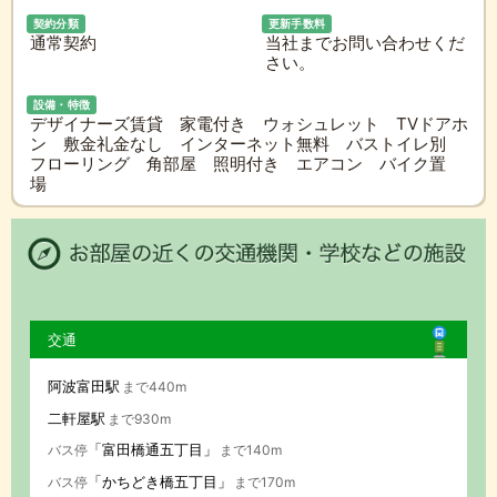
契約分類
更新手数料
通常契約
当社までお問い合わせくだ
さい。
設備・特徴
デザイナーズ賃貸 家電付き ウォシュレット TVドアホ
ン 敷金礼金なし インターネット無料 バストイレ別
フローリング 角部屋 照明付き エアコン バイク置
場
交通
阿波富田駅
まで440m
二軒屋駅
まで930m
「富田橋通五丁目」
バス停
まで140m
「かちどき橋五丁目」
バス停
まで170m