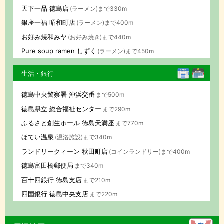
天下一品 徳島店
(ラーメン)まで330m
銀座一福 昭和町店
(ラーメン)まで400m
お好み焼和みヤ
(お好み焼き)まで440m
Pure soup ramen しずく
(ラーメン)まで450m
生活・銀行
徳島中央警察署 沖浜交番
まで500m
徳島県立 総合福祉センター
まで290m
ふるさと創生ホール 徳島天満座
まで770m
ほてい温泉
(温浴施設)まで340m
ランドリークィーン 秋田町店
(コインランドリー)まで400m
徳島富田橋郵便局
まで340m
百十四銀行 徳島支店
まで210m
四国銀行 徳島中央支店
まで220m