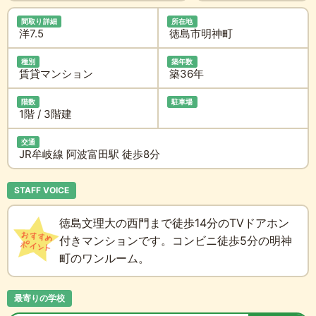
間取り詳細
所在地
洋7.5
徳島市明神町
種別
築年数
賃貸マンション
築36年
階数
駐車場
1階 / 3階建
交通
JR牟岐線 阿波富田駅 徒歩8分
STAFF VOICE
徳島文理大の西門まで徒歩14分のTVドアホン
付きマンションです。コンビニ徒歩5分の明神
町のワンルーム。
最寄りの学校