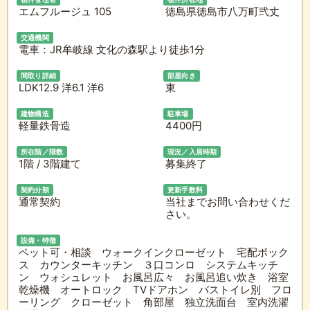
エムフルージュ 105
徳島県徳島市八万町弐丈
交通機関
電車：JR牟岐線 文化の森駅より徒歩1分
間取り詳細
部屋向き
LDK12.9 洋6.1 洋6
東
建物構造
駐車場
軽量鉄骨造
4400円
所在階／階数
現況／入居時期
1階 / 3階建て
募集終了
契約分類
更新手数料
通常契約
当社までお問い合わせくだ
さい。
設備・特徴
ペット可・相談 ウォークインクローゼット 宅配ボック
ス カウンターキッチン ３口コンロ システムキッチ
ン ウォシュレット お風呂広々 お風呂追い炊き 浴室
乾燥機 オートロック TVドアホン バストイレ別 フロ
ーリング クローゼット 角部屋 独立洗面台 室内洗濯