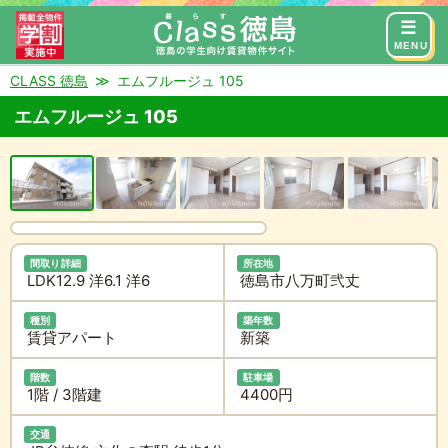
来店予約
お問い合わせ
MENU
CLASS 徳島
エムフルージュ 105
エムフルージュ 105
間取り詳細
所在地
LDK12.9 洋6.1 洋6
徳島市八万町弐丈
種別
築年数
賃貸アパート
新築
階数
駐車場
1階 / 3階建
4400円
交通