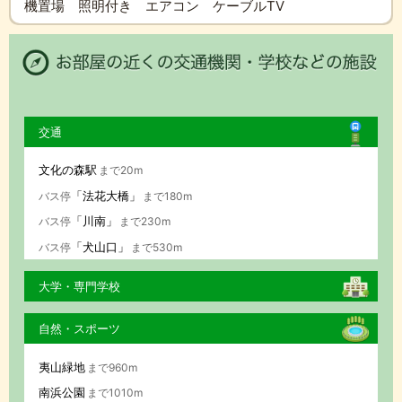
機置場 照明付き エアコン ケーブルTV
交通
文化の森駅
まで20m
「法花大橋」
バス停
まで180m
「川南」
バス停
まで230m
「犬山口」
バス停
まで530m
大学・専門学校
自然・スポーツ
夷山緑地
まで960m
南浜公園
まで1010m