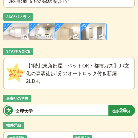
JR牟岐線 文化の森駅 徒歩1分
360°パノラマ
STAFF VOICE
【1階北東角部屋・ペットOK・都市ガス】JR文
化の森駅徒歩1分のオートロック付き新築
2LDK。
最寄りの学校
26
文
文理大学
徒歩
分
物件詳細
物件管理名
物件所在地