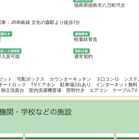
徳島県徳島市八万町弐丈
車：JR牟岐線 文化の森駅より徒歩1分
部屋向き
建物構造
東
軽量鉄骨造
現況／入居時期
契約分類
即入居可能
通常契約
ゼット 宅配ボックス カウンターキッチン ３口コンロ システ
オートロック TVドアホン 駐車場2台あり インターネット無料
 独立洗面台 室内洗濯機置場 照明付き エアコン ケーブルT