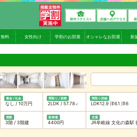
ト無料
女性向け
学割のお部屋
オシャレなお部屋
新
敷金 / 礼金
間取り / 面積
間取り詳細
なし / 10万円
2LDK / 57.78
LDK12.9 洋6.1 洋6
㎡
階数
駐車場
交通
3階 / 3階建
4400円
JR牟岐線 文化の森駅 