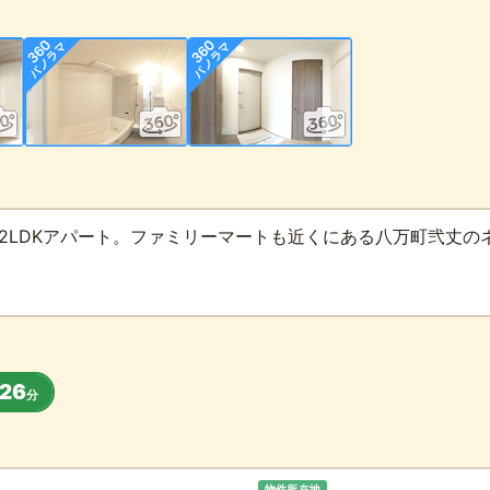
2LDKアパート。ファミリーマートも近くにある八万町弐丈の
26
分
物件所在地