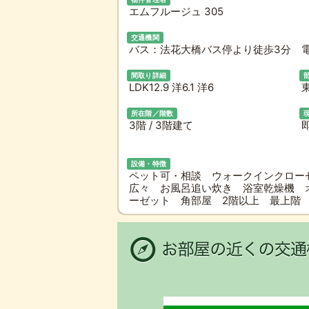
エムフルージュ 305
交通機関
バス：法花大橋バス停より徒歩3分 電
間取り詳細
LDK12.9 洋6.1 洋6
所在階／階数
3階 / 3階建て
設備・特徴
ペット可・相談 ウォークインクロー
広々 お風呂追い炊き 浴室乾燥機 
ーゼット 角部屋 2階以上 最上階