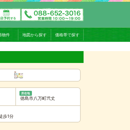
築物件
地図から探す
価格帯で探す
所在地
徳島市八万町弐丈
徒歩1分