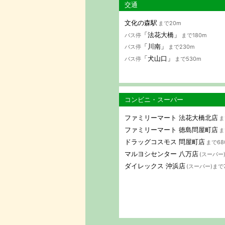
交通
文化の森駅
まで20m
「法花大橋」
バス停
まで180m
「川南」
バス停
まで230m
「犬山口」
バス停
まで530m
コンビニ・スーパー
ファミリーマート 法花大橋北店
ま
ファミリーマート 徳島問屋町店
ま
ドラッグコスモス 問屋町店
まで68
マルヨシセンター 八万店
(スーパー
ダイレックス 沖浜店
(スーパー)まで