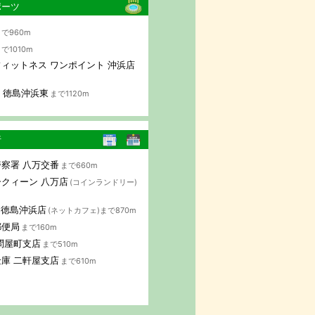
ポーツ
で960m
で1010m
ィットネス ワンポイント 沖浜店
AP 徳島沖浜東
まで1120m
行
察署 八万交番
まで660m
クィーン 八万店
(コインランドリー)
B 徳島沖浜店
(ネットカフェ)まで870m
郵便局
まで160m
問屋町支店
まで510m
庫 二軒屋支店
まで610m