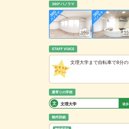
360°パノラマ
STAFF VOICE
文理大学まで自転車で8分の
最寄りの学校
文
文理大学
徒歩
物件詳細
物件管理名