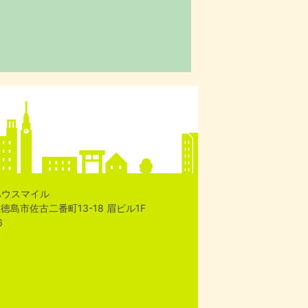
ハウスマイル
島県徳島市佐古二番町13-18 眉ビル1F
6