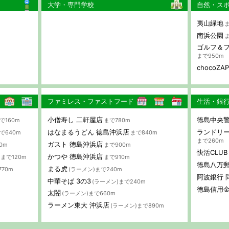
大学・専門学校
自然・ス
夷山緑地
ま
南浜公園
ま
ゴルフ＆フ
まで950m
chocoZ
ファミレス・ファストフード
生活・銀
小僧寿し 二軒屋店
徳島中央警
で160m
まで780m
はなまるうどん 徳島沖浜店
ランドリー
で640m
まで840m
まで260m
ガスト 徳島沖浜店
0m
まで900m
快活CLU
かつや 徳島沖浜店
)まで120m
まで910m
徳島八万
まる虎
770m
(ラーメン)まで240m
阿波銀行 
中華そば 3の3
(ラーメン)まで240m
徳島信用金
太閤
(ラーメン)まで660m
ラーメン東大 沖浜店
(ラーメン)まで890m