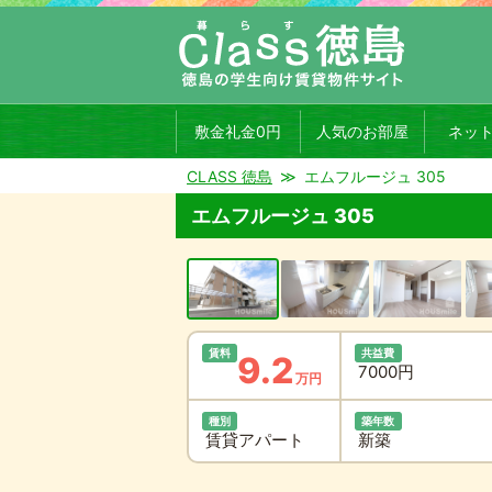
敷金礼金0円
人気のお部屋
ネッ
CLASS 徳島
エムフルージュ 305
エムフルージュ 305
賃料
共益費
9.2
7000円
万円
種別
築年数
賃貸アパート
新築