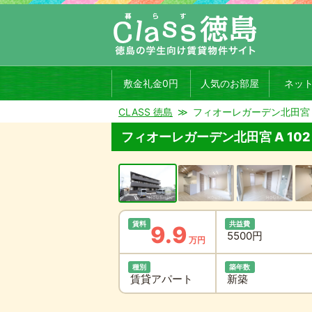
敷金礼金0円
人気のお部屋
ネッ
CLASS 徳島
フィオーレガーデン北田宮 A
フィオーレガーデン北田宮 A 102
賃料
共益費
9.9
5500円
万円
種別
築年数
賃貸アパート
新築