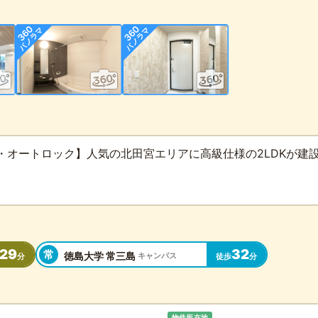
・オートロック】人気の北田宮エリアに高級仕様の2LDKが建
29
32
常
徳島大学 常三島
キャンパス
分
徒歩
分
物件所在地