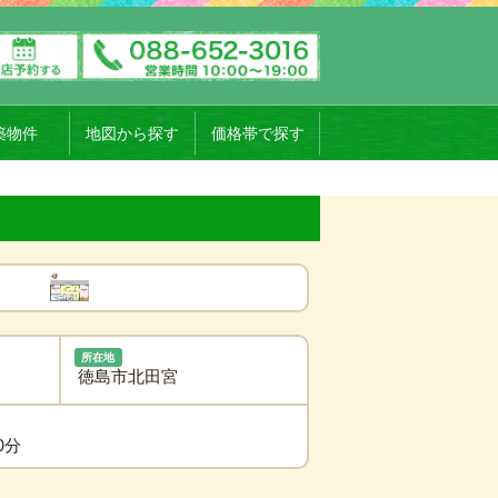
築物件
地図から探す
価格帯で探す
所在地
徳島市北田宮
0分