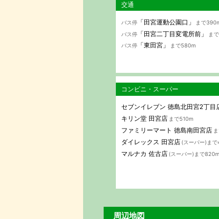
交通
「田宮運動公園口」
バス停
まで390
「田宮二丁目変電所前」
バス停
まで
「東田宮」
バス停
まで580m
コンビニ・スーパー
セブンイレブン 徳島北田宮2丁目
キリン堂 田宮店
まで510m
ファミリーマート 徳島南田宮店
ま
ダイレックス 田宮店
(スーパー)まで
マルナカ 佐古店
(スーパー)まで820
周辺地図