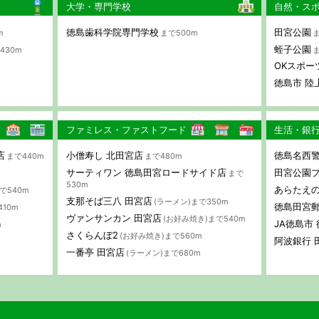
大学・専門学校
自然・ス
徳島歯科学院専門学校
田宮公園
m
まで500m
ま
蛭子公園
430m
ま
OKスポー
徳島市 陸
ファミレス・ファストフード
生活・銀
店
小僧寿し 北田宮店
徳島名西警
まで440m
まで480m
サーティワン 徳島田宮ロードサイド店
田宮公園
まで
530m
あらたえ
で540m
支那そば三八 田宮店
(ラーメン)まで350m
徳島田宮
410m
ヴァンサンカン 田宮店
(お好み焼き)まで540m
JA徳島市
m
さくらんぼ2
(お好み焼き)まで560m
阿波銀行 
一番亭 田宮店
(ラーメン)まで680m