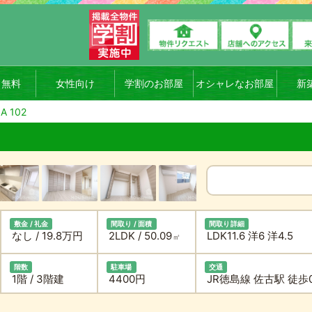
ト無料
女性向け
学割のお部屋
オシャレなお部屋
新
 102
敷金 / 礼金
間取り / 面積
間取り詳細
なし / 19.8万円
2LDK / 50.09
LDK11.6 洋6 洋4.5
㎡
階数
駐車場
交通
1階 / 3階建
4400円
JR徳島線 佐古駅 徒歩