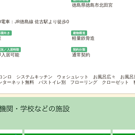
徳島県徳島市北田宮
電車：JR徳島線 佐古駅より徒歩0
部屋向き
建物構造
東
軽量鉄骨造
現況／入居時期
契約分類
即入居可能
通常契約
コンロ システムキッチン ウォシュレット お風呂広々 お風呂
インターネット無料 バストイレ別 フローリング クローゼット 