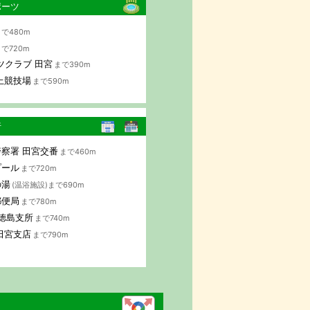
ポーツ
で480m
で720m
ツクラブ 田宮
まで390m
上競技場
まで590m
行
察署 田宮交番
まで460m
プール
まで720m
の湯
(温浴施設)まで690m
郵便局
まで780m
 徳島支所
まで740m
田宮支店
まで790m