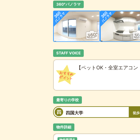
360°パノラマ
STAFF VOICE
【ペットOK・全室エアコン
最寄りの学校
四
四国大学
徒歩
物件詳細
物件管理名