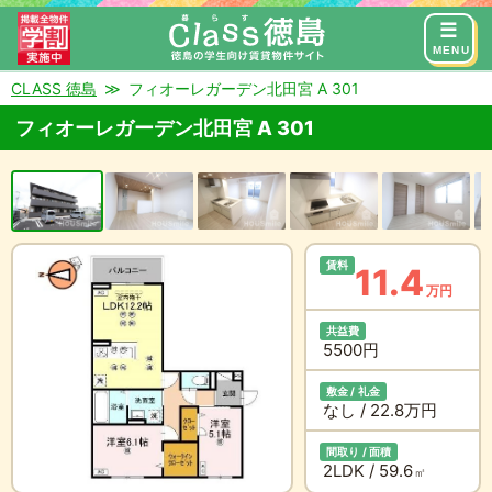
来店予約
お問い合わせ
MENU
CLASS 徳島
フィオーレガーデン北田宮 A 301
フィオーレガーデン北田宮 A 301
賃料
11.4
万円
共益費
5500円
敷金 / 礼金
なし / 22.8万円
間取り / 面積
2LDK / 59.6
㎡