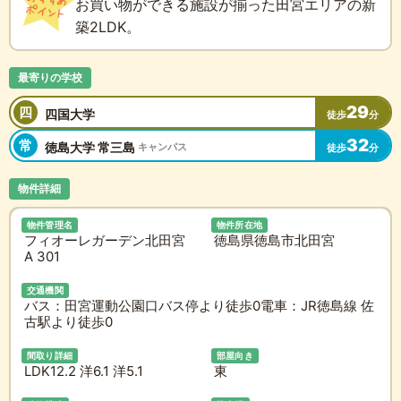
お買い物ができる施設が揃った田宮エリアの新
築2LDK。
最寄りの学校
29
四
四国大学
徒歩
分
32
常
徳島大学 常三島
キャンパス
徒歩
分
物件詳細
物件管理名
物件所在地
フィオーレガーデン北田宮
徳島県徳島市北田宮
A 301
交通機関
バス：田宮運動公園口バス停より徒歩0電車：JR徳島線 佐
古駅より徒歩0
間取り詳細
部屋向き
LDK12.2 洋6.1 洋5.1
東