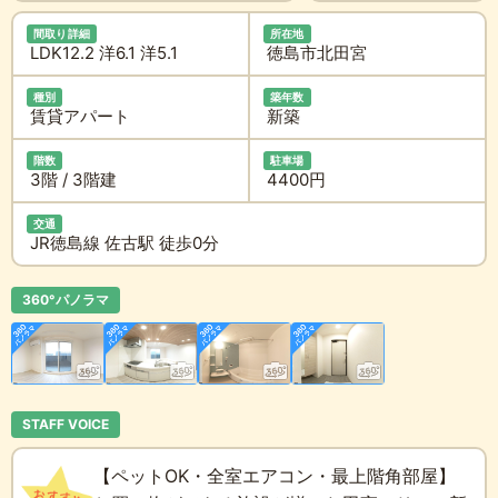
間取り詳細
所在地
LDK12.2 洋6.1 洋5.1
徳島市北田宮
種別
築年数
賃貸アパート
新築
階数
駐車場
3階 / 3階建
4400円
交通
JR徳島線 佐古駅 徒歩0分
360°パノラマ
STAFF VOICE
【ペットOK・全室エアコン・最上階角部屋】