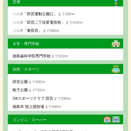
交通
「田宮運動公園口」
バス停
まで390m
「田宮二丁目変電所前」
バス停
まで430m
「東田宮」
バス停
まで580m
大学・専門学校
徳島歯科学院専門学校
まで500m
自然・スポーツ
田宮公園
まで480m
蛭子公園
まで720m
OKスポーツクラブ 田宮
まで390m
徳島市 陸上競技場
まで590m
コンビニ・スーパー