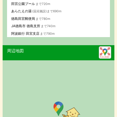
田宮公園プール
まで720m
あらたえの湯
(温浴施設)まで690m
徳島田宮郵便局
まで780m
JA徳島市 徳島支所
まで740m
阿波銀行 田宮支店
まで790m
周辺地図