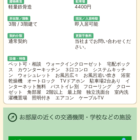
建物構造
駐車場
軽量鉄骨造
4400円
所在階／階数
現況／入居時期
3階 / 3階建て
即入居可能
契約分類
更新手数料
通常契約
当社までお問い合わせくだ
さい。
設備・特徴
ペット可・相談 ウォークインクローゼット 宅配ボック
ス カウンターキッチン ３口コンロ システムキッチ
ン ウォシュレット お風呂広々 お風呂追い炊き 浴室
乾燥機 オートロック TVドアホン 駐車場2台あり イ
ンターネット無料 バストイレ別 フローリング クロー
ゼット 角部屋 2階以上 最上階 独立洗面台 室内洗
濯機置場 照明付き エアコン ケーブルTV