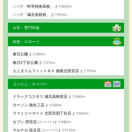
「科学技術高校」
バス停
まで600m
「城北高校前」
バス停
まで610m
大学・専門学校
自然・スポーツ
春日公園
まで260m
春日2丁目公園
まで310m
エニタイムフィットネス 徳島北田宮店
まで750m
コンビニ・スーパー
ドラッグコスモス 城北高校前店
まで490m
ローソン 南矢三店
まで590m
ファミリーマート 北田宮四丁目店
まで620m
セブン 田宮店
(スーパー)まで480m
マルナカ 佐古店
(スーパー)まで1110m