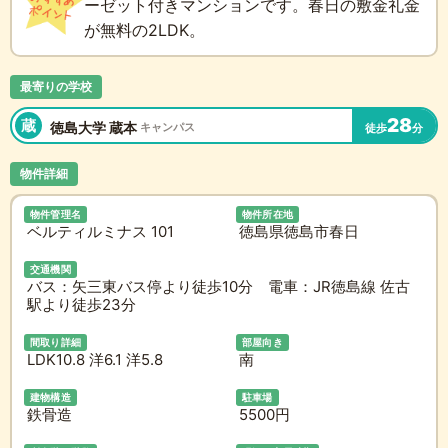
ーゼット付きマンションです。春日の敷金礼金
が無料の2LDK。
最寄りの学校
28
蔵
徳島大学 蔵本
キャンパス
徒歩
分
物件詳細
物件管理名
物件所在地
ベルティルミナス 101
徳島県徳島市春日
交通機関
バス：矢三東バス停より徒歩10分 電車：JR徳島線 佐古
駅より徒歩23分
間取り詳細
部屋向き
LDK10.8 洋6.1 洋5.8
南
建物構造
駐車場
鉄骨造
5500円