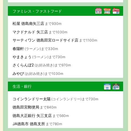
ファミレス・ファストフード
松屋 徳島南矢三店
まで930m
マクドナルド 矢三店
まで1030m
サーティワン 徳島田宮ロードサイド店
まで1100m
春陽軒
(ラーメン)まで330m
やまきょう
(ラーメン)まで730m
さくらんぼ2
(お好み焼き)まで970m
みやび
(お好み焼き)まで1030m
生活・銀行
コインランドリー太陽
(コインランドリー)まで730m
徳島田宮郵便局
まで840m
徳島大正銀行 矢三支店
まで560m
JA徳島市 徳島支所
まで780m