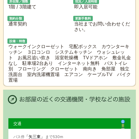
所在階／階数
現況／入居時期
1階 / 3階建て
即入居可能
契約分類
更新手数料
通常契約
当社までお問い合わせくだ
さい。
設備・特徴
ウォークインクローゼット 宅配ボックス カウンターキ
ッチン ３口コンロ システムキッチン ウォシュレッ
ト お風呂追い炊き 浴室乾燥機 TVドアホン 敷金礼金
なし 駐車場2台あり インターネット無料 バストイレ
別 フローリング クローゼット 南向き 角部屋 独立
洗面台 室内洗濯機置場 エアコン ケーブルTV バイク
置場
交通
「矢三東」
バス停
まで530m