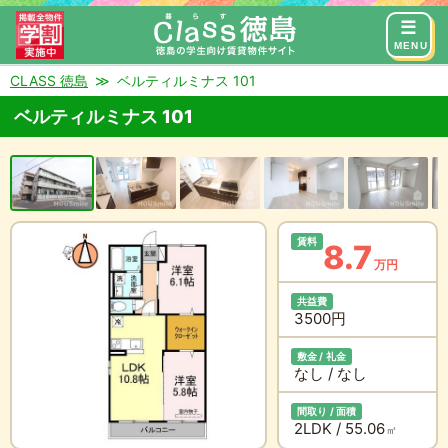
来店予約
お問い合わせ
MENU
CLASS 徳島
ベルティルミナス 101
ベルティルミナス 101
賃料
8.7
万円
共益費
3500円
敷金 / 礼金
なし / なし
間取り / 面積
2LDK / 55.06
㎡