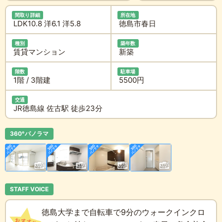
間取り詳細
所在地
LDK10.8 洋6.1 洋5.8
徳島市春日
種別
築年数
賃貸マンション
新築
階数
駐車場
1階 / 3階建
5500円
交通
JR徳島線 佐古駅 徒歩23分
360°パノラマ
STAFF VOICE
徳島大学まで自転車で9分のウォークインクロ