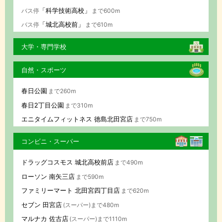
「科学技術高校」
バス停
まで600m
「城北高校前」
バス停
まで610m
大学・専門学校
自然・スポーツ
春日公園
まで260m
春日2丁目公園
まで310m
エニタイムフィットネス 徳島北田宮店
まで750m
コンビニ・スーパー
ドラッグコスモス 城北高校前店
まで490m
ローソン 南矢三店
まで590m
ファミリーマート 北田宮四丁目店
まで620m
セブン 田宮店
(スーパー)まで480m
マルナカ 佐古店
(スーパー)まで1110m