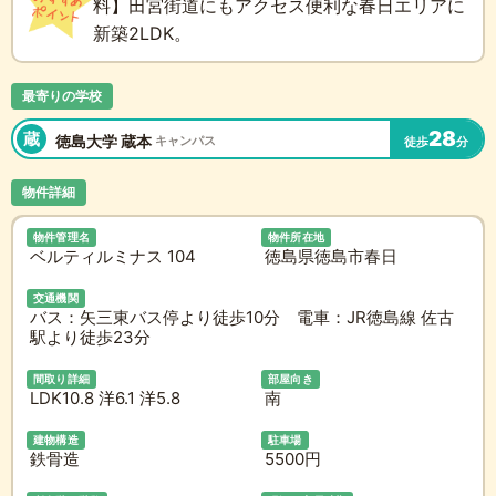
料】田宮街道にもアクセス便利な春日エリアに
新築2LDK。
最寄りの学校
28
蔵
徳島大学 蔵本
キャンパス
徒歩
分
物件詳細
物件管理名
物件所在地
ベルティルミナス 104
徳島県徳島市春日
交通機関
バス：矢三東バス停より徒歩10分 電車：JR徳島線 佐古
駅より徒歩23分
間取り詳細
部屋向き
LDK10.8 洋6.1 洋5.8
南
建物構造
駐車場
鉄骨造
5500円