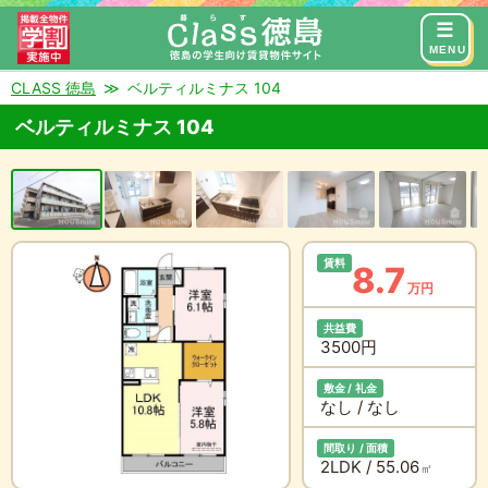
来店予約
お問い合わせ
MENU
CLASS 徳島
ベルティルミナス 104
ベルティルミナス 104
賃料
8.7
万円
共益費
3500円
敷金 / 礼金
なし / なし
間取り / 面積
2LDK / 55.06
㎡