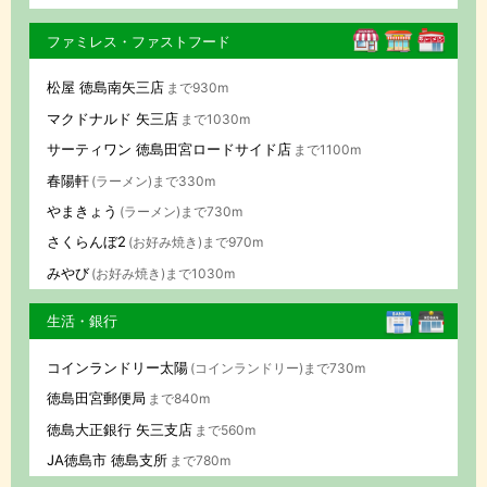
ファミレス・ファストフード
松屋 徳島南矢三店
まで930m
マクドナルド 矢三店
まで1030m
サーティワン 徳島田宮ロードサイド店
まで1100m
春陽軒
(ラーメン)まで330m
やまきょう
(ラーメン)まで730m
さくらんぼ2
(お好み焼き)まで970m
みやび
(お好み焼き)まで1030m
生活・銀行
コインランドリー太陽
(コインランドリー)まで730m
徳島田宮郵便局
まで840m
徳島大正銀行 矢三支店
まで560m
JA徳島市 徳島支所
まで780m