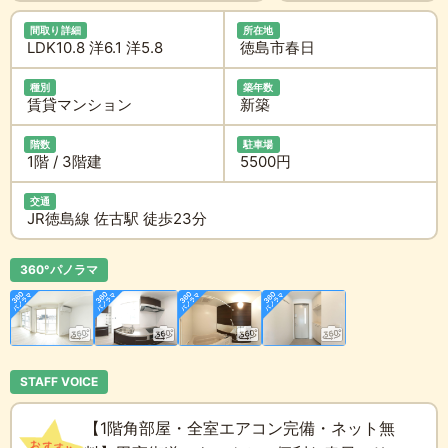
間取り詳細
所在地
LDK10.8 洋6.1 洋5.8
徳島市春日
種別
築年数
賃貸マンション
新築
階数
駐車場
1階 / 3階建
5500円
交通
JR徳島線 佐古駅 徒歩23分
360°パノラマ
STAFF VOICE
【1階角部屋・全室エアコン完備・ネット無