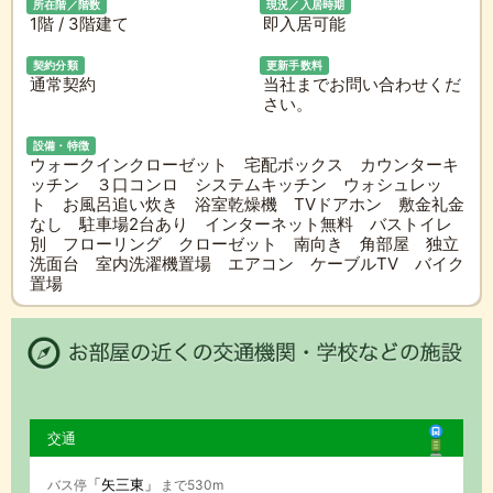
所在階／階数
現況／入居時期
1階 / 3階建て
即入居可能
契約分類
更新手数料
通常契約
当社までお問い合わせくだ
さい。
設備・特徴
ウォークインクローゼット 宅配ボックス カウンターキ
ッチン ３口コンロ システムキッチン ウォシュレッ
ト お風呂追い炊き 浴室乾燥機 TVドアホン 敷金礼金
なし 駐車場2台あり インターネット無料 バストイレ
別 フローリング クローゼット 南向き 角部屋 独立
洗面台 室内洗濯機置場 エアコン ケーブルTV バイク
置場
交通
「矢三東」
バス停
まで530m