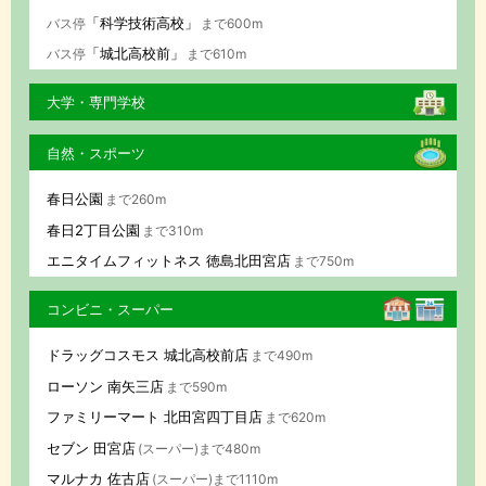
「科学技術高校」
バス停
まで600m
「城北高校前」
バス停
まで610m
大学・専門学校
自然・スポーツ
春日公園
まで260m
春日2丁目公園
まで310m
エニタイムフィットネス 徳島北田宮店
まで750m
コンビニ・スーパー
ドラッグコスモス 城北高校前店
まで490m
ローソン 南矢三店
まで590m
ファミリーマート 北田宮四丁目店
まで620m
セブン 田宮店
(スーパー)まで480m
マルナカ 佐古店
(スーパー)まで1110m