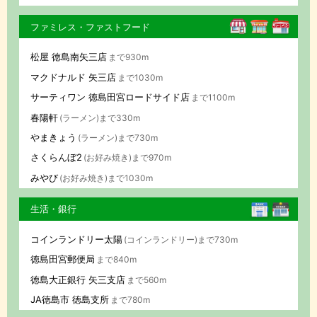
ファミレス・ファストフード
松屋 徳島南矢三店
まで930m
マクドナルド 矢三店
まで1030m
サーティワン 徳島田宮ロードサイド店
まで1100m
春陽軒
(ラーメン)まで330m
やまきょう
(ラーメン)まで730m
さくらんぼ2
(お好み焼き)まで970m
みやび
(お好み焼き)まで1030m
生活・銀行
コインランドリー太陽
(コインランドリー)まで730m
徳島田宮郵便局
まで840m
徳島大正銀行 矢三支店
まで560m
JA徳島市 徳島支所
まで780m