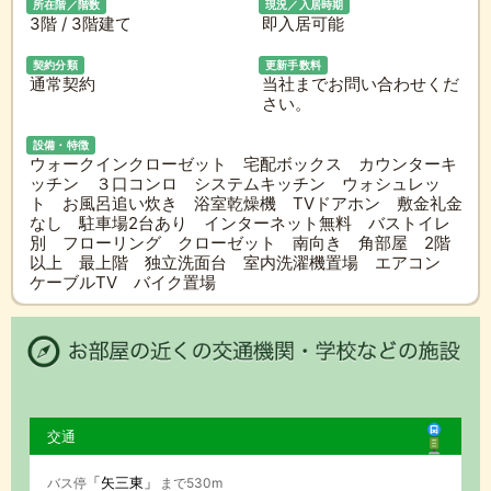
所在階／階数
現況／入居時期
3階 / 3階建て
即入居可能
契約分類
更新手数料
通常契約
当社までお問い合わせくだ
さい。
設備・特徴
ウォークインクローゼット 宅配ボックス カウンターキ
ッチン ３口コンロ システムキッチン ウォシュレッ
ト お風呂追い炊き 浴室乾燥機 TVドアホン 敷金礼金
なし 駐車場2台あり インターネット無料 バストイレ
別 フローリング クローゼット 南向き 角部屋 2階
以上 最上階 独立洗面台 室内洗濯機置場 エアコン
ケーブルTV バイク置場
交通
「矢三東」
バス停
まで530m