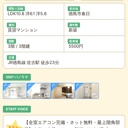
間取り詳細
所在地
LDK10.8 洋6.1 洋5.8
徳島市春日
種別
築年数
賃貸マンション
新築
階数
駐車場
3階 / 3階建
5500円
交通
JR徳島線 佐古駅 徒歩23分
360°パノラマ
STAFF VOICE
【全室エアコン完備・ネット無料・最上階角部