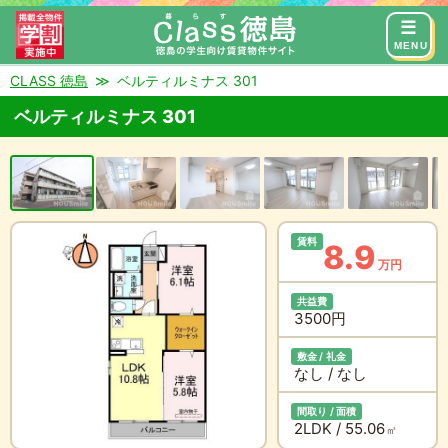
来店予約
お問い合わせ
MENU
CLASS 徳島
ベルティルミナス 301
ベルティルミナス 301
賃料
8.9
万円
共益費
3500円
敷金 / 礼金
なし / なし
間取り / 面積
2LDK / 55.06
㎡