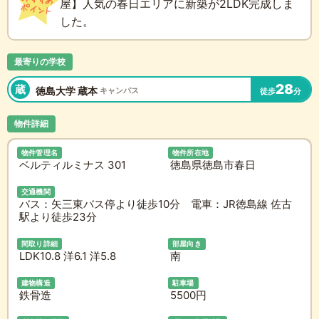
屋】人気の春日エリアに新築が2LDK完成しま
した。
最寄りの学校
28
蔵
徳島大学 蔵本
キャンパス
徒歩
分
物件詳細
物件管理名
物件所在地
ベルティルミナス 301
徳島県徳島市春日
交通機関
バス：矢三東バス停より徒歩10分 電車：JR徳島線 佐古
駅より徒歩23分
間取り詳細
部屋向き
LDK10.8 洋6.1 洋5.8
南
建物構造
駐車場
鉄骨造
5500円