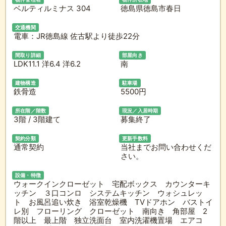
ベルティルミナス 304
徳島県徳島市春日
交通機関
電車：JR徳島線 佐古駅より徒歩22分
間取り詳細
部屋向き
LDK11.1 洋6.4 洋6.2
南
建物構造
駐車場
鉄骨造
5500円
所在階／階数
現況／入居時期
3階 / 3階建て
募集終了
契約分類
更新手数料
通常契約
当社までお問い合わせくだ
さい。
設備・特徴
ウォークインクローゼット 宅配ボックス カウンターキ
ッチン ３口コンロ システムキッチン ウォシュレッ
ト お風呂追い炊き 浴室乾燥機 TVドアホン バストイ
レ別 フローリング クローゼット 南向き 角部屋 2
階以上 最上階 独立洗面台 室内洗濯機置場 エアコ