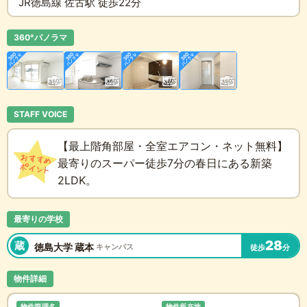
JR徳島線 佐古駅 徒歩22分
360°パノラマ
STAFF VOICE
【最上階角部屋・全室エアコン・ネット無料】
最寄りのスーパー徒歩7分の春日にある新築
2LDK。
最寄りの学校
28
蔵
徳島大学 蔵本
キャンパス
徒歩
分
物件詳細
物件管理名
物件所在地