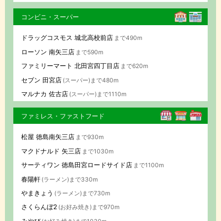
コンビニ・スーパー
ドラッグコスモス 城北高校前店
まで490m
ローソン 南矢三店
まで590m
ファミリーマート 北田宮四丁目店
まで620m
セブン 田宮店
(スーパー)まで480m
マルナカ 佐古店
(スーパー)まで1110m
ファミレス・ファストフード
松屋 徳島南矢三店
まで930m
マクドナルド 矢三店
まで1030m
サーティワン 徳島田宮ロードサイド店
まで1100m
春陽軒
(ラーメン)まで330m
やまきょう
(ラーメン)まで730m
さくらんぼ2
(お好み焼き)まで970m
みやび