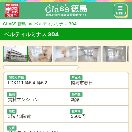
来店予約
お問い合わせ
MENU
CLASS 徳島
ベルティルミナス 304
ベルティルミナス 304
間取り詳細
所在地
LDK11.1 洋6.4 洋6.2
徳島市春日
種別
築年数
賃貸マンション
新築
階数
駐車場
3階 / 3階建
5500円
交通