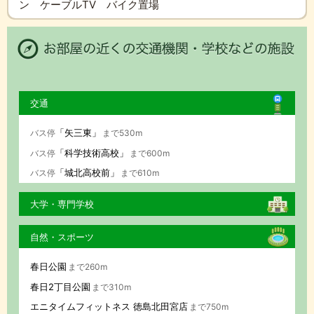
ン ケーブルTV バイク置場
交通
「矢三東」
バス停
まで530m
「科学技術高校」
バス停
まで600m
「城北高校前」
バス停
まで610m
大学・専門学校
自然・スポーツ
春日公園
まで260m
春日2丁目公園
まで310m
エニタイムフィットネス 徳島北田宮店
まで750m