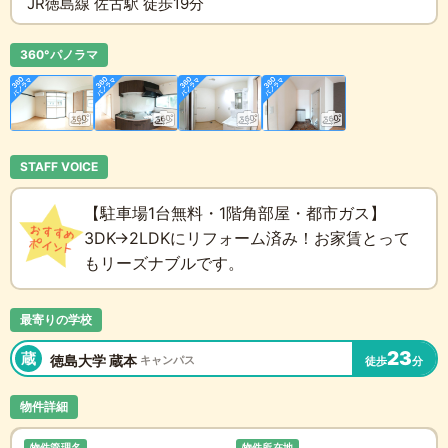
JR徳島線 佐古駅 徒歩19分
360°パノラマ
STAFF VOICE
【駐車場1台無料・1階角部屋・都市ガス】
3DK→2LDKにリフォーム済み！お家賃とって
もリーズナブルです。
最寄りの学校
23
蔵
徳島大学 蔵本
キャンパス
徒歩
分
物件詳細
物件管理名
物件所在地