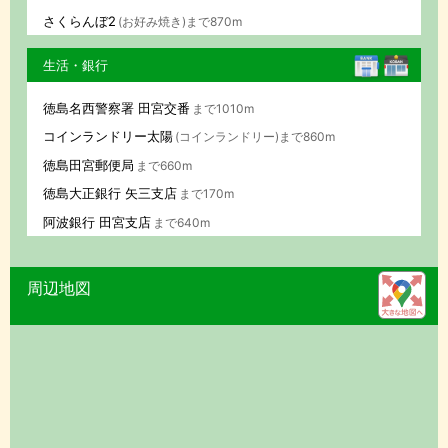
さくらんぼ2
(お好み焼き)まで870m
生活・銀行
徳島名西警察署 田宮交番
まで1010m
コインランドリー太陽
(コインランドリー)まで860m
徳島田宮郵便局
まで660m
徳島大正銀行 矢三支店
まで170m
阿波銀行 田宮支店
まで640m
周辺地図