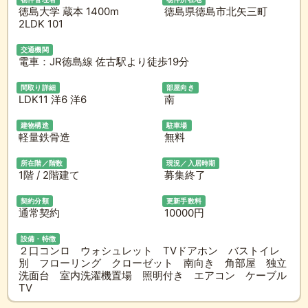
徳島大学 蔵本 1400m
徳島県徳島市北矢三町
2LDK 101
交通機関
電車：JR徳島線 佐古駅より徒歩19分
間取り詳細
部屋向き
LDK11 洋6 洋6
南
建物構造
駐車場
軽量鉄骨造
無料
所在階／階数
現況／入居時期
1階 / 2階建て
募集終了
契約分類
更新手数料
通常契約
10000円
設備・特徴
２口コンロ ウォシュレット TVドアホン バストイレ
別 フローリング クローゼット 南向き 角部屋 独立
洗面台 室内洗濯機置場 照明付き エアコン ケーブル
TV