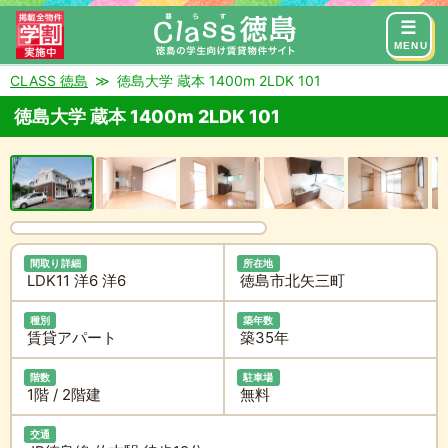
来店予約
お問い合わせ
MENU
CLASS 徳島
徳島大学 蔵本 1400m 2LDK 101
徳島大学 蔵本 1400m 2LDK 101
間取り詳細
所在地
LDK11 洋6 洋6
徳島市北矢三町
種別
築年数
賃貸アパート
築35年
階数
駐車場
1階 / 2階建
無料
交通