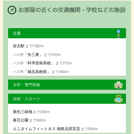
交通
佐古駅
まで1180m
「矢三東」
バス停
まで100m
「科学技術高校」
バス停
まで210m
「城北高校前」
バス停
まで360m
大学・専門学校
自然・スポーツ
南矢三緑地
まで250m
春日公園
まで590m
エニタイムフィットネス 徳島北田宮店
まで590m