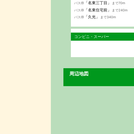
「名東三丁目」
バス停
まで70m
「名東住宅前」
バス停
まで240m
「久光」
バス停
まで340m
コンビニ・スーパー
周辺地図