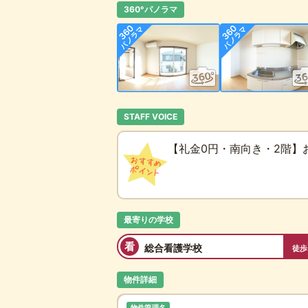
360°パノラマ
STAFF VOICE
【礼金0円・南向き・2階】
最寄りの学校
看
総合看護学校
徒歩
物件詳細
物件管理名