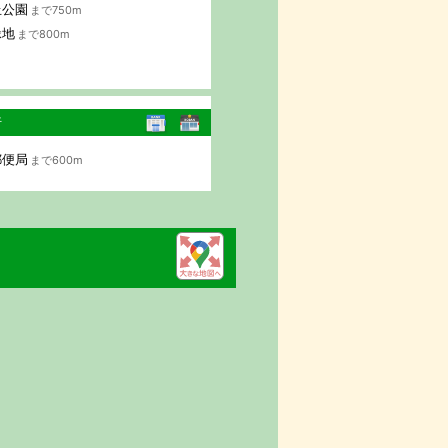
丘公園
まで750m
緑地
まで800m
行
郵便局
まで600m