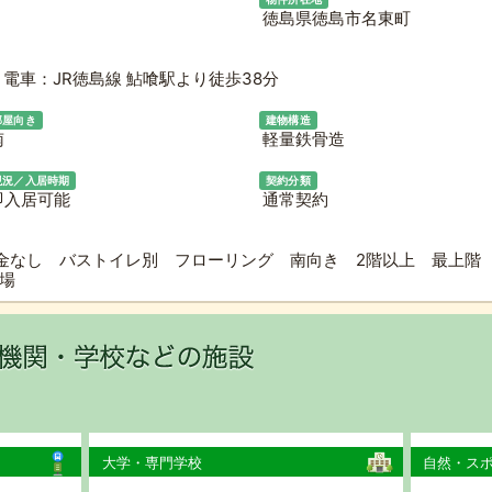
徳島県徳島市名東町
電車：JR徳島線 鮎喰駅より徒歩38分
部屋向き
建物構造
南
軽量鉄骨造
現況／入居時期
契約分類
即入居可能
通常契約
金なし バストイレ別 フローリング 南向き 2階以上 最上階
置場
大学・専門学校
自然・ス