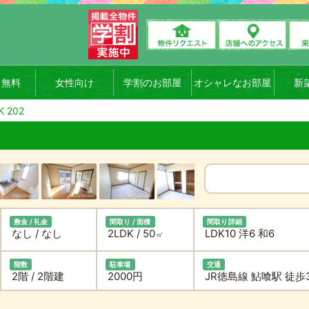
ト無料
女性向け
学割のお部屋
オシャレなお部屋
新
 202
敷金 / 礼金
間取り / 面積
間取り詳細
なし / なし
2LDK / 50
LDK10 洋6 和6
㎡
階数
駐車場
交通
2階 / 2階建
2000円
JR徳島線 鮎喰駅 徒歩