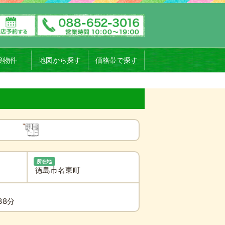
築物件
地図から探す
価格帯で探す
所在地
徳島市名東町
38分