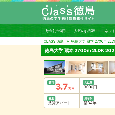
敷金礼金0円
人気のお部屋
ネッ
CLASS 徳島
徳島大学 蔵本 2700m 2LDK
徳島大学 蔵本 2700m 2LDK 202
賃料
共益費
3.7
3000円
万円
種別
築年数
賃貸アパート
築34年