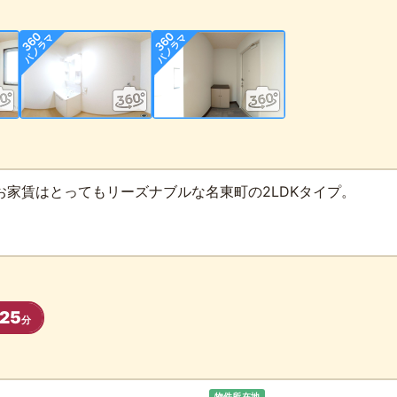
お家賃はとってもリーズナブルな名東町の2LDKタイプ。
25
分
物件所在地