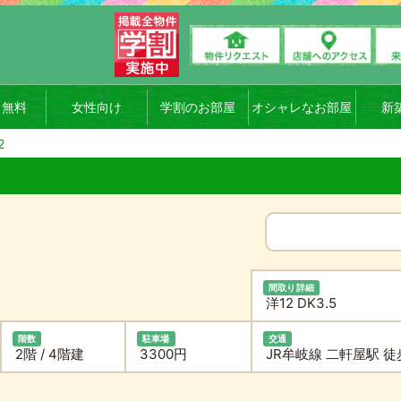
ト無料
女性向け
学割のお部屋
オシャレなお部屋
新
2
間取り詳細
洋12 DK3.5
階数
駐車場
交通
2階 / 4階建
3300円
JR牟岐線 二軒屋駅 徒