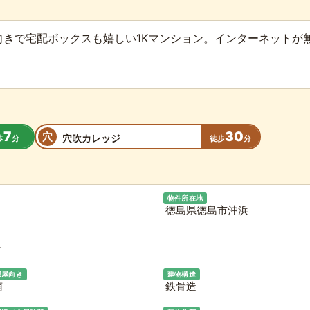
向きで宅配ボックスも嬉しい1Kマンション。インターネットが
7
30
穴
穴吹カレッジ
歩
分
徒歩
分
物件所在地
徳島県徳島市沖浜
分
部屋向き
建物構造
南
鉄骨造