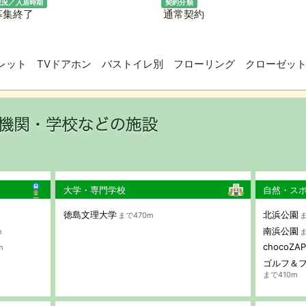
現況／入居時期
契約分類
募集終了
通常契約
レット TVドアホン バストイレ別 フローリング クローゼット
大学・専門学校
自然・ス
徳島文理大学
北浜公園
まで470m
ま
南浜公園
m
ま
chocoZ
m
ゴルフ＆フ
まで410m