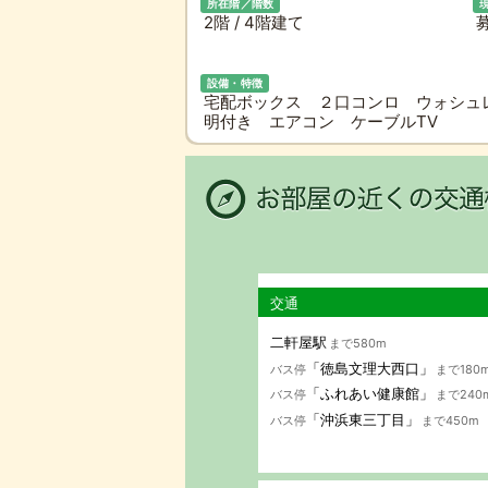
所在階／階数
2階 / 4階建て
設備・特徴
宅配ボックス ２口コンロ ウォシュ
明付き エアコン ケーブルTV
交通
二軒屋駅
まで580m
「徳島文理大西口」
バス停
まで180
「ふれあい健康館」
バス停
まで240
「沖浜東三丁目」
バス停
まで450m