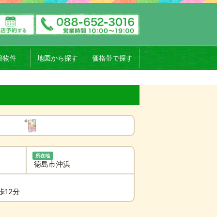
築物件
地図から探す
価格帯で探す
所在地
徳島市沖浜
歩12分