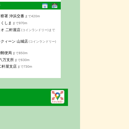
行
察署 沖浜交番
まで420m
とくしま
まで970m
オ 二軒屋店
(コインランドリー)まで
クィーン 山城店
(コインランドリー)
和郵便局
まで850m
 八万支所
まで630m
二軒屋支店
まで730m