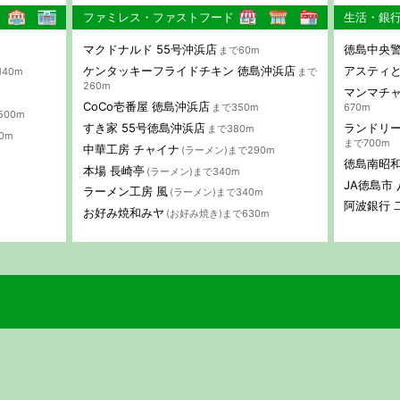
ファミレス・ファストフード
生活・銀
マクドナルド 55号沖浜店
徳島中央警
まで60m
ケンタッキーフライドチキン 徳島沖浜店
アスティ
140m
まで
260m
マンマチャ
CoCo壱番屋 徳島沖浜店
まで350m
670m
500m
すき家 55号徳島沖浜店
ランドリー
まで380m
0m
まで700m
中華工房 チャイナ
(ラーメン)まで290m
徳島南昭
本場 長崎亭
(ラーメン)まで340m
JA徳島市
ラーメン工房 風
(ラーメン)まで340m
阿波銀行 
お好み焼和みヤ
(お好み焼き)まで630m