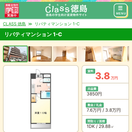
来店予約
お問い合わせ
MENU
CLASS 徳島
リバティマンション 1-C
リバティマンション 1-C
賃料
3.8
万円
共益費
3850円
敷金 / 礼金
7.6万円 / 3.8万円
間取り / 面積
1DK / 29.88
㎡