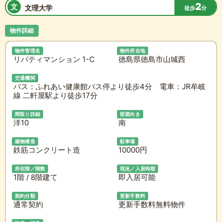
2
文
文理大学
徒歩
分
物件詳細
物件管理名
物件所在地
リバティマンション 1-C
徳島県徳島市山城西
交通機関
バス：ふれあい健康館バス停より徒歩4分 電車：JR牟岐
線 二軒屋駅より徒歩17分
間取り詳細
部屋向き
洋10
南
建物構造
駐車場
鉄筋コンクリート造
10000円
所在階／階数
現況／入居時期
1階 / 8階建て
即入居可能
契約分類
更新手数料
通常契約
更新手数料無料物件