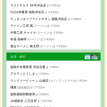
マクドナルド 55号沖浜店
まで430m
CoCo壱番屋 徳島沖浜店
まで430m
ケンタッキーフライドチキン 徳島沖浜店
まで490m
ラーメン工房 風
(ラーメン)まで120m
中華工房 チャイナ
(ラーメン)まで250m
本場 長崎亭
(ラーメン)まで400m
屋台ラーメン 峰太郎
(ラーメン)まで630m
生活・銀行
徳島中央警察署 沖浜交番
まで590m
アスティとくしま
まで550m
ランドリークィーン 山城店
(コインランドリー)まで410m
橘湯
(温浴施設)まで1120m
徳島南昭和郵便局
まで650m
JA徳島市 八万支所
まで1070m