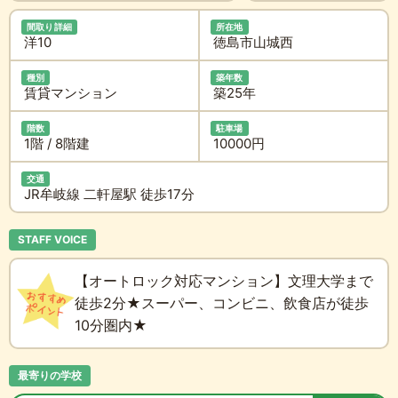
間取り詳細
所在地
洋10
徳島市山城西
種別
築年数
賃貸マンション
築25年
階数
駐車場
1階 / 8階建
10000円
交通
JR牟岐線 二軒屋駅 徒歩17分
STAFF VOICE
【オートロック対応マンション】文理大学まで
徒歩2分★スーパー、コンビニ、飲食店が徒歩
10分圏内★
最寄りの学校