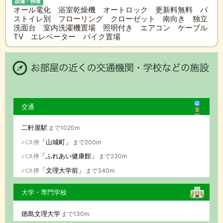
設備・特徴
オール電化 浴室乾燥機 オートロック 更新料無料 バ
ストイレ別 フローリング クローゼット 南向き 独立
洗面台 室内洗濯機置場 照明付き エアコン ケーブル
TV エレベーター バイク置場
交通
二軒屋駅
まで1020m
「山城町」
バス停
まで200m
「ふれあい健康館」
バス停
まで230m
「文理大学前」
バス停
まで340m
大学・専門学校
徳島文理大学
まで130m