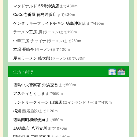
マクドナルド 55号沖浜店
まで430m
CoCo壱番屋 徳島沖浜店
まで430m
ケンタッキーフライドチキン 徳島沖浜店
まで490m
ラーメン工房 風
(ラーメン)まで120m
中華工房 チャイナ
(ラーメン)まで250m
本場 長崎亭
(ラーメン)まで400m
屋台ラーメン 峰太郎
(ラーメン)まで630m
生活・銀行
徳島中央警察署 沖浜交番
まで590m
アスティとくしま
まで550m
ランドリークィーン 山城店
(コインランドリー)まで410m
橘湯
(温浴施設)まで1120m
徳島南昭和郵便局
まで650m
JA徳島市 八万支所
まで1070m
阿波銀行 二軒屋支店
まで1140m