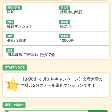
間取り詳細
所在地
洋10
徳島市山城西
種別
築年数
賃貸マンション
築25年
階数
駐車場
4階 / 8階建
10000円
交通
JR牟岐線 二軒屋駅 徒歩17分
STAFF VOICE
【お家賃1ヶ月無料キャンペーン】文理大学ま
で徒歩2分のオール電化マンションです！
最寄りの学校