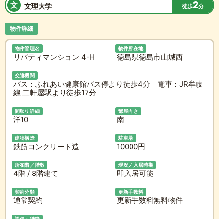
2
文
文理大学
徒歩
分
物件詳細
物件管理名
物件所在地
リバティマンション 4-H
徳島県徳島市山城西
交通機関
バス：ふれあい健康館バス停より徒歩4分 電車：JR牟岐
線 二軒屋駅より徒歩17分
間取り詳細
部屋向き
洋10
南
建物構造
駐車場
鉄筋コンクリート造
10000円
所在階／階数
現況／入居時期
4階 / 8階建て
即入居可能
契約分類
更新手数料
通常契約
更新手数料無料物件
設備・特徴