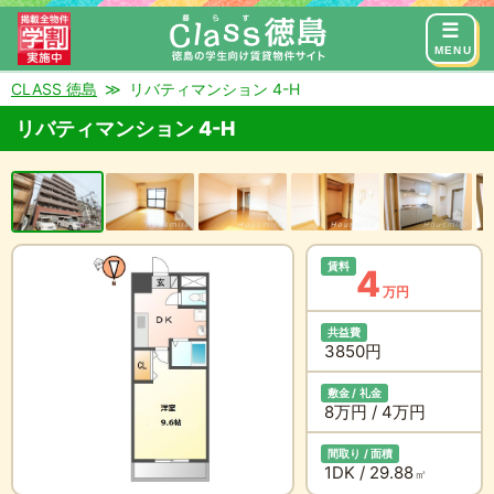
来店予約
お問い合わせ
MENU
CLASS 徳島
リバティマンション 4-H
リバティマンション 4-H
賃料
4
万円
共益費
3850円
敷金 / 礼金
8万円 / 4万円
間取り / 面積
1DK / 29.88
㎡