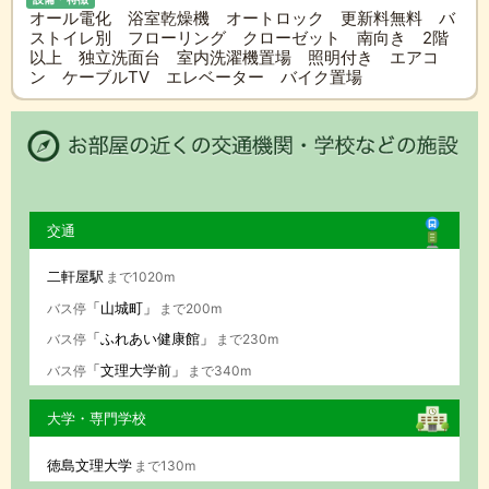
オール電化 浴室乾燥機 オートロック 更新料無料 バ
ストイレ別 フローリング クローゼット 南向き 2階
以上 独立洗面台 室内洗濯機置場 照明付き エアコ
ン ケーブルTV エレベーター バイク置場
交通
二軒屋駅
まで1020m
「山城町」
バス停
まで200m
「ふれあい健康館」
バス停
まで230m
「文理大学前」
バス停
まで340m
大学・専門学校
徳島文理大学
まで130m