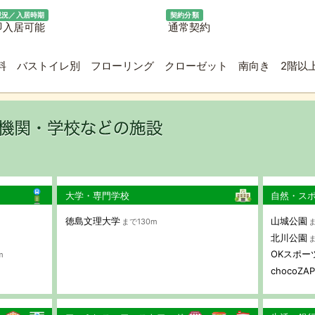
現況／入居時期
契約分類
即入居可能
通常契約
料 バストイレ別 フローリング クローゼット 南向き 2階以
大学・専門学校
自然・ス
徳島文理大学
山城公園
まで130m
ま
北川公園
ま
OKスポー
m
chocoZ