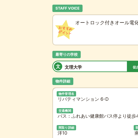
STAFF VOICE
オートロック付きオール電
最寄りの学校
文
文理大学
徒
物件詳細
物件管理名
リバティマンション 6-D
交通機関
バス：ふれあい健康館バス停より徒歩4
間取り詳細
洋10