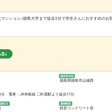
化マンション♪徳島大学まで徒歩2分で学生さんにおすすめのお
2
歩
分
物件所在地
徳島県徳島市山城西
分 電車：JR牟岐線 二軒屋駅より徒歩17分
部屋向き
建物構造
南
鉄筋コンクリート造