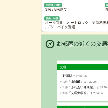
所在階／階数
3階 / 8階建て
設備・特徴
オール電化 オートロック 更新料無
ルTV バイク置場
交通
二軒屋駅
まで1020m
「山城町」
バス停
まで200m
「ふれあい健康館」
バス停
まで230
「文理大学前」
バス停
まで340m