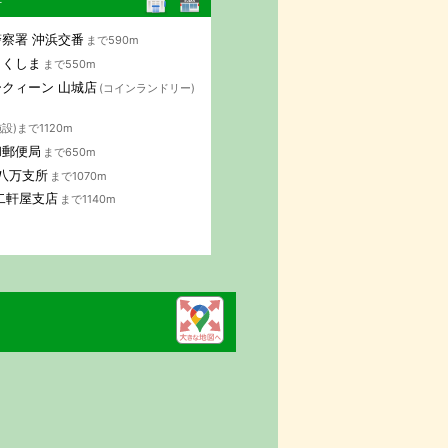
行
察署 沖浜交番
まで590m
とくしま
まで550m
クィーン 山城店
(コインランドリー)
設)まで1120m
和郵便局
まで650m
 八万支所
まで1070m
二軒屋支店
まで1140m