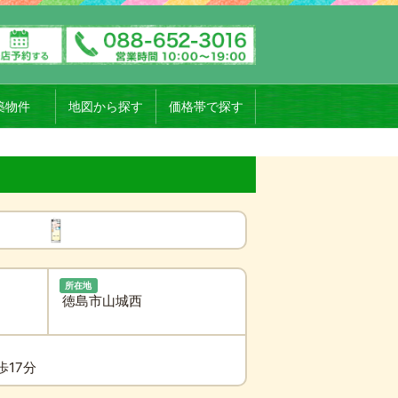
築物件
地図から探す
価格帯で探す
所在地
徳島市山城西
歩17分