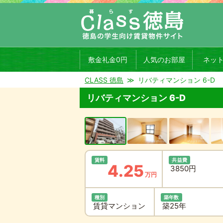
敷金礼金0円
人気のお部屋
ネッ
CLASS 徳島
リバティマンション 6-D
リバティマンション 6-D
賃料
共益費
4.25
3850円
万円
種別
築年数
賃貸マンション
築25年