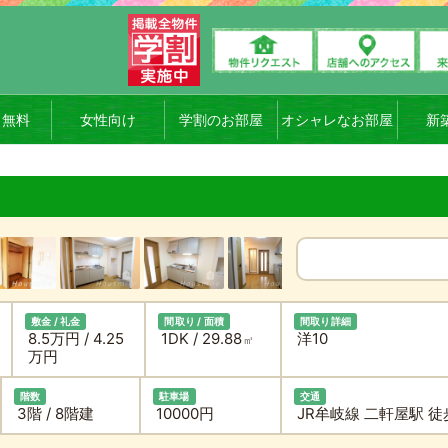
ト無料
女性向け
学割のお部屋
オシャレなお部屋
新
敷金 / 礼金
間取り / 面積
間取り詳細
8.5万円 / 4.25
1DK / 29.88
洋10
㎡
万円
階数
駐車場
交通
3階 / 8階建
10000円
JR牟岐線 二軒屋駅 徒