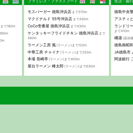
ファミレス・ファストフード
生活・銀
モスバーガー 徳島沖浜店
徳島中央警
まで370m
マクドナルド 55号沖浜店
アスティ
まで430m
CoCo壱番屋 徳島沖浜店
ランドリー
まで180m
まで430m
まで410m
ケンタッキーフライドチキン 徳島沖浜店
390m
まで
橘湯
490m
(温浴施
0m
ラーメン工房 風
徳島南昭
(ラーメン)まで120m
中華工房 チャイナ
JA徳島市
(ラーメン)まで250m
本場 長崎亭
阿波銀行 
(ラーメン)まで400m
屋台ラーメン 峰太郎
(ラーメン)まで630m