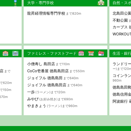
大学・専門学校
自然・ス
龍昇経理情報専門学校
北島田公
まで820m
不動公園
ま
カーブス 
WORKOUT
ファミレス・ファストフード
生活・銀
小僧寿し 島田店
ランドリー
まで110m
ー)まで120
店
CoCo壱番屋 徳島島田店
まで
まで550m
コインラ
ジョイフル 徳島島田
まで640m
960m
で620m
ジョイフル 徳島島田店
まで640m
徳島島田
で150m
一歩
(ラーメン)まで120m
徳島信用金
670m
みやび
(お好み焼き)まで690m
阿波銀行 
やまきょう
(ラーメン)まで960m