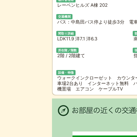
レーベンヒルズ A棟 202
交通機関
バス：中島田バス停より徒歩3分 電車
間取り詳細
LDK11.9 洋7.1 洋6.3
所在階／階数
2階 / 2階建て
指
設備・特徴
ウォークインクローゼット カウンタ
車場2台あり インターネット無料 
機置場 エアコン ケーブルTV