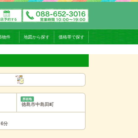
築物件
地図から探す
価格帯で探す
所在地
徳島市中島田町
16分