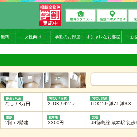
ト無料
女性向け
学割のお部屋
オシャレなお部屋
新
敷金 / 礼金
間取り / 面積
間取り詳細
なし / 8万円
2LDK / 62.1
LDK11.9 洋7.1 洋6.3
㎡
階数
駐車場
交通
2階 / 2階建
3300円
JR徳島線 蔵本駅 徒歩