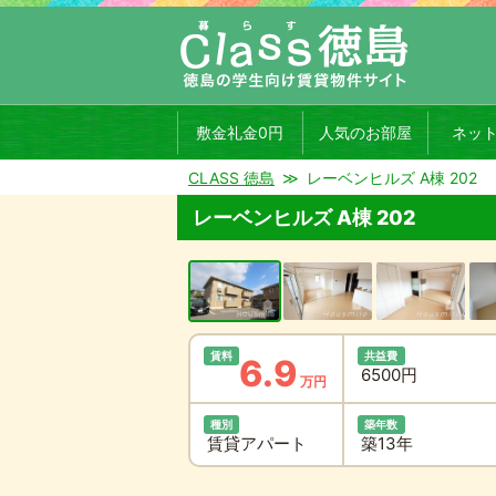
敷金礼金0円
人気のお部屋
ネッ
CLASS 徳島
レーベンヒルズ A棟 202
レーベンヒルズ A棟 202
賃料
共益費
6.9
6500円
万円
種別
築年数
賃貸アパート
築13年