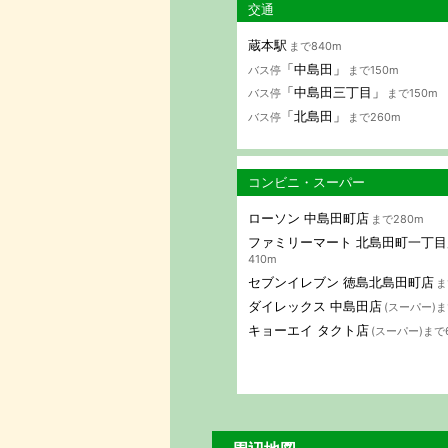
交通
蔵本駅
まで840m
「中島田」
バス停
まで150m
「中島田三丁目」
バス停
まで150m
「北島田」
バス停
まで260m
コンビニ・スーパー
ローソン 中島田町店
まで280m
ファミリーマート 北島田町一丁目
410m
セブンイレブン 徳島北島田町店
ま
ダイレックス 中島田店
(スーパー)ま
キョーエイ タクト店
(スーパー)まで