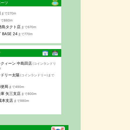
ポーツ
園
まで270m
で860m
徳島タクト店
まで670m
 BASE 24
まで770m
行
クィーン 中島田店
(コインランドリ
m
ンドリー太陽
(コインランドリー)まで
郵便局
まで490m
庫 矢三支店
まで800m
蔵本支店
まで980m