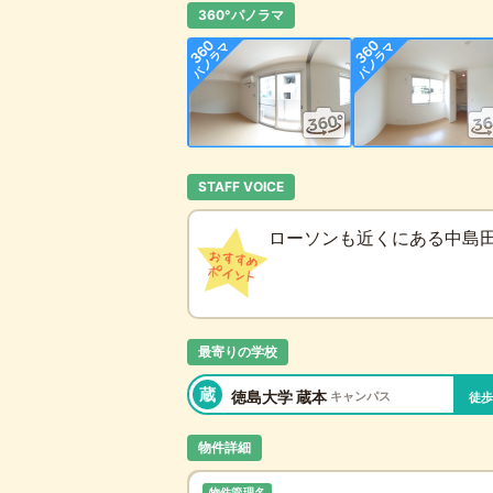
360°パノラマ
STAFF VOICE
ローソンも近くにある中島田
最寄りの学校
蔵
徳島大学 蔵本
キャンパス
徒歩
物件詳細
物件管理名