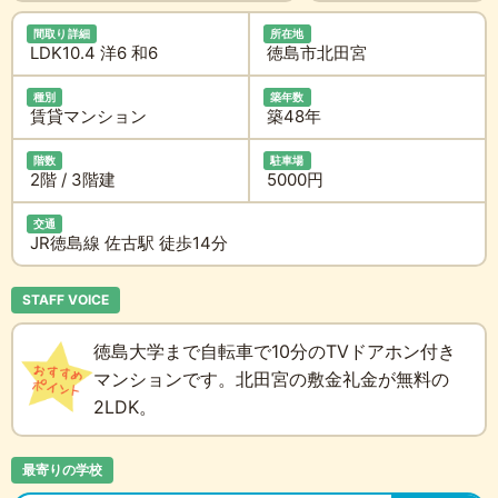
間取り詳細
所在地
LDK10.4 洋6 和6
徳島市北田宮
種別
築年数
賃貸マンション
築48年
階数
駐車場
2階 / 3階建
5000円
交通
JR徳島線 佐古駅 徒歩14分
STAFF VOICE
徳島大学まで自転車で10分のTVドアホン付き
マンションです。北田宮の敷金礼金が無料の
2LDK。
最寄りの学校