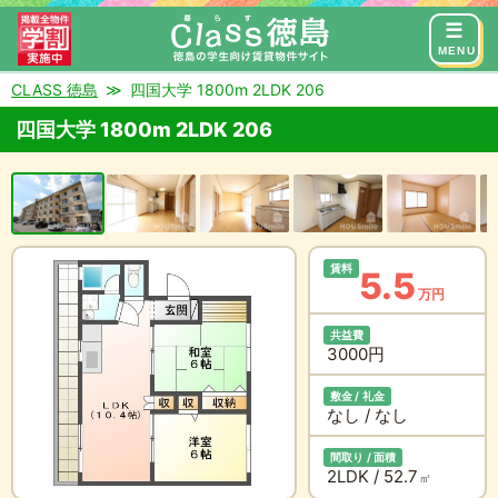
来店予約
お問い合わせ
MENU
CLASS 徳島
四国大学 1800m 2LDK 206
四国大学 1800m 2LDK 206
賃料
5.5
万円
共益費
3000円
敷金 / 礼金
なし / なし
間取り / 面積
2LDK / 52.7
㎡