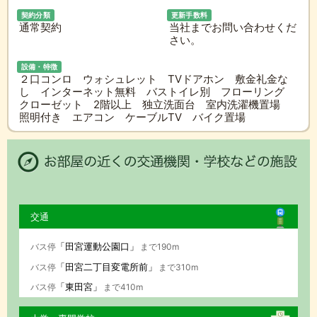
契約分類
更新手数料
通常契約
当社までお問い合わせくだ
さい。
設備・特徴
２口コンロ ウォシュレット TVドアホン 敷金礼金な
し インターネット無料 バストイレ別 フローリング
クローゼット 2階以上 独立洗面台 室内洗濯機置場
照明付き エアコン ケーブルTV バイク置場
交通
「田宮運動公園口」
バス停
まで190m
「田宮二丁目変電所前」
バス停
まで310m
「東田宮」
バス停
まで410m