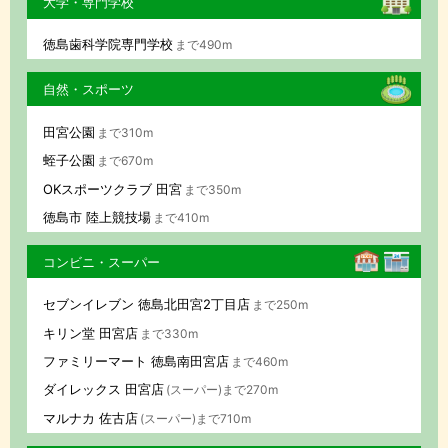
大学・専門学校
徳島歯科学院専門学校
まで490m
自然・スポーツ
田宮公園
まで310m
蛭子公園
まで670m
OKスポーツクラブ 田宮
まで350m
徳島市 陸上競技場
まで410m
コンビニ・スーパー
セブンイレブン 徳島北田宮2丁目店
まで250m
キリン堂 田宮店
まで330m
ファミリーマート 徳島南田宮店
まで460m
ダイレックス 田宮店
(スーパー)まで270m
マルナカ 佐古店
(スーパー)まで710m