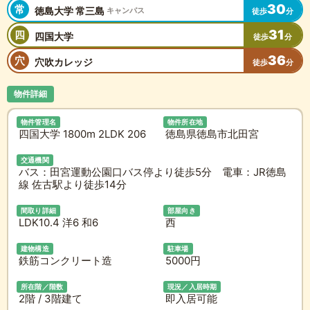
30
常
徳島大学 常三島
キャンパス
徒歩
分
31
四
四国大学
徒歩
分
36
穴
穴吹カレッジ
徒歩
分
物件詳細
物件管理名
物件所在地
四国大学 1800m 2LDK 206
徳島県徳島市北田宮
交通機関
バス：田宮運動公園口バス停より徒歩5分 電車：JR徳島
線 佐古駅より徒歩14分
間取り詳細
部屋向き
LDK10.4 洋6 和6
西
建物構造
駐車場
鉄筋コンクリート造
5000円
所在階／階数
現況／入居時期
2階 / 3階建て
即入居可能