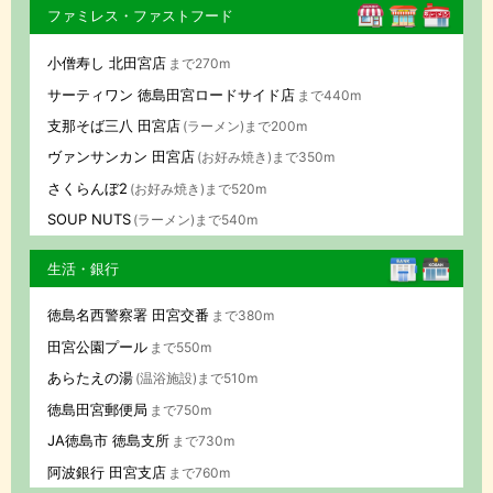
ファミレス・ファストフード
小僧寿し 北田宮店
まで270m
サーティワン 徳島田宮ロードサイド店
まで440m
支那そば三八 田宮店
(ラーメン)まで200m
ヴァンサンカン 田宮店
(お好み焼き)まで350m
さくらんぼ2
(お好み焼き)まで520m
SOUP NUTS
(ラーメン)まで540m
生活・銀行
徳島名西警察署 田宮交番
まで380m
田宮公園プール
まで550m
あらたえの湯
(温浴施設)まで510m
徳島田宮郵便局
まで750m
JA徳島市 徳島支所
まで730m
阿波銀行 田宮支店
まで760m